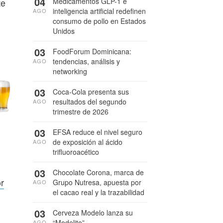
04
Medicamentos GLP-1 e
te
inteligencia artificial redefinen
AGO
consumo de pollo en Estados
Unidos
03
FoodForum Dominicana:
tendencias, análisis y
AGO
networking
03
Coca-Cola presenta sus
resultados del segundo
AGO
trimestre de 2026
03
EFSA reduce el nivel seguro
de exposición al ácido
AGO
trifluoroacético
03
Chocolate Corona, marca de
r
Grupo Nutresa, apuesta por
AGO
el cacao real y la trazabilidad
03
Cerveza Modelo lanza su
“Modelito”
AGO