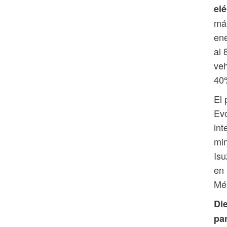
elé
más
ene
al 
veh
40
El 
Evo
int
min
Is
en 
Mé
Di
pa