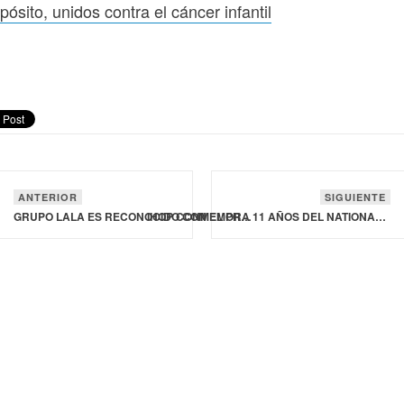
pósito, unidos contra el cáncer infantil
ANTERIOR
SIGUIENTE
GRUPO LALA ES RECONOCIDO CON EL PREMIO BOSQUE URBANO POR BIO PAPEL
IHOP CONMEMORA 11 AÑOS DEL NATIONAL PANCAKE DAY CON PROPÓSITO, UNIDOS CONTRA EL CÁNCER INFANTIL