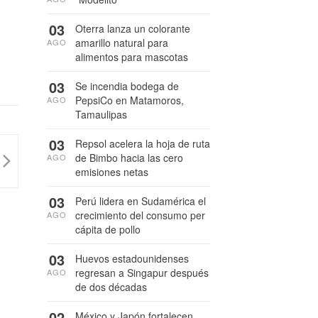
03
Oterra lanza un colorante
amarillo natural para
AGO
alimentos para mascotas
03
Se incendia bodega de
PepsiCo en Matamoros,
AGO
Tamaulipas
03
Repsol acelera la hoja de ruta
de Bimbo hacia las cero
AGO
emisiones netas
03
Perú lidera en Sudamérica el
crecimiento del consumo per
AGO
cápita de pollo
03
Huevos estadounidenses
regresan a Singapur después
AGO
de dos décadas
02
México y Japón fortalecen