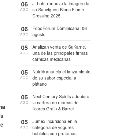
06
J. Lohr renueva la imagen de
n
su Sauvignon Blanc Flume
AGO
Crossing 2025
06
FoodForum Dominicana: 06
agosto
AGO
05
Analizan venta de SuKarne,
una de las principales firmas
AGO
cárnicas mexicanas
05
Nutri® anuncia el lanzamiento
de su sabor especial a
AGO
plátano
05
Next Century Spirits adquiere
la cartera de marcas de
AGO
na
licores Grain & Barrel
es
05
Jumex incursiona en la
de
categoría de yogures
AGO
bebibles con proteínas