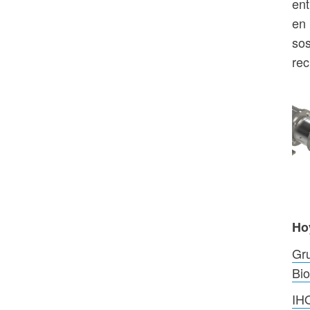
ent
en 
sos
rec
Ho
Gru
Bio
IH