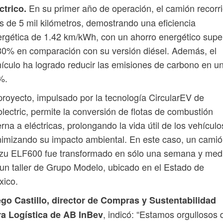
En su primer año de operación, el camión recorr
ctrico.
 de 5 mil kilómetros, demostrando una eficiencia
rgética de 1.42 km/kWh, con un ahorro energético supe
80% en comparación con su versión diésel. Además, el
ículo ha logrado reducir las emisiones de carbono en u
%.
proyecto, impulsado por la tecnología CircularEV de
lectric, permite la conversión de flotas de combustión
erna a eléctricas, prolongando la vida útil de los vehículo
imizando su impacto ambiental. En este caso, un cami
uzu ELF600 fue transformado en sólo una semana y med
un taller de Grupo Modelo, ubicado en el Estado de
xico.
ego Castillo, director de Compras y Sustentabilidad
, indicó: “Estamos orgullosos 
ra Logística de AB InBev