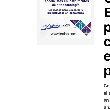
e
p
Co
ali
en
un