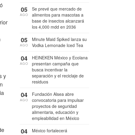
ió
05
Se prevé que mercado de
alimentos para mascotas a
AGO
base de insectos alcanzará
rior
los 4,000 mdd en 2036
n
05
Minute Maid Spiked lanza su
Vodka Lemonade Iced Tea
AGO
04
HEINEKEN México y Ecolana
presentan campaña que
AGO
busca incentivar la
s y
separación y el reciclaje de
residuos
ón
ia
04
Fundación Alsea abre
convocatoria para impulsar
AGO
proyectos de seguridad
alimentaria, educación y
empleabilidad en México
de
04
México fortalecerá