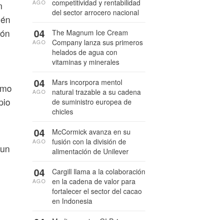
competitividad y rentabilidad
AGO
n
del sector arrocero nacional
ién
04
ión
The Magnum Ice Cream
Company lanza sus primeros
AGO
helados de agua con
vitaminas y minerales
04
Mars incorpora mentol
ómo
natural trazable a su cadena
AGO
pio
de suministro europea de
chicles
04
McCormick avanza en su
fusión con la división de
AGO
 un
alimentación de Unilever
04
Cargill llama a la colaboración
en la cadena de valor para
AGO
fortalecer el sector del cacao
en Indonesia