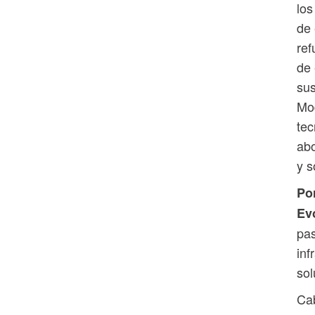
los
de 
ref
de 
sus
Mod
tec
abo
y s
Po
Evo
pas
inf
sol
Cab