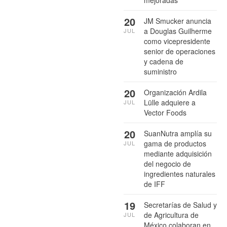
20
JM Smucker anuncia
a Douglas Guilherme
JUL
como vicepresidente
senior de operaciones
y cadena de
suministro
20
Organización Ardila
Lülle adquiere a
JUL
Vector Foods
20
SuanNutra amplía su
gama de productos
JUL
mediante adquisición
del negocio de
ingredientes naturales
de IFF
19
Secretarías de Salud y
de Agricultura de
JUL
México colaboran en