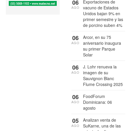
06
Exportaciones de
vacuno de Estados
AGO
Unidos bajan 9% en
primer semestre y las
de porcino suben 4%
06
Arcor, en su 75
aniversario inaugura
AGO
su primer Parque
Solar
06
J. Lohr renueva la
imagen de su
AGO
Sauvignon Blanc
Flume Crossing 2025
06
FoodForum
Dominicana: 06
AGO
agosto
05
Analizan venta de
SuKarne, una de las
AGO