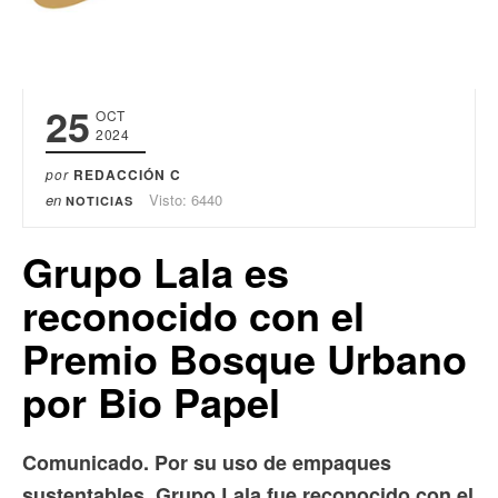
25
OCT
2024
por
REDACCIÓN C
en
Visto: 6440
NOTICIAS
Grupo Lala es
reconocido con el
Premio Bosque Urbano
por Bio Papel
Comunicado. Por su uso de empaques
sustentables, Grupo Lala fue reconocido con el