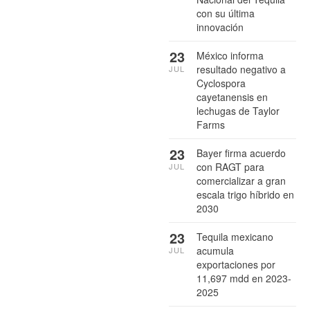
con su última
innovación
23
México informa
resultado negativo a
JUL
Cyclospora
cayetanensis en
lechugas de Taylor
Farms
23
Bayer firma acuerdo
con RAGT para
JUL
comercializar a gran
escala trigo híbrido en
2030
23
Tequila mexicano
acumula
JUL
exportaciones por
11,697 mdd en 2023-
2025