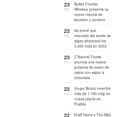
23
Bulleit Frontier
Whiskey presenta su
JUL
nueva mezcla de
bourbon y centeno
23
Se prevé que
mercado del aceite de
JUL
algas alcanzará los
3,400 mdd en 2033
23
Z Natural Foods
anuncia una nueva
JUL
proteína de suero de
cabra con sabor a
chocolate
22
Grupo Bimbo invertirá
más de 1,760 mdp en
JUL
nueva planta en
Puebla
22
Kraft Heinz y The Walt