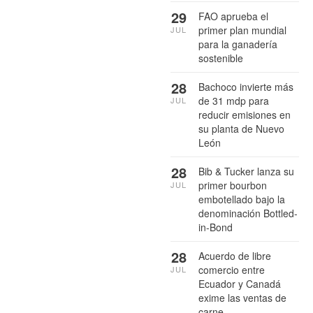
29
FAO aprueba el
primer plan mundial
JUL
para la ganadería
sostenible
28
Bachoco invierte más
de 31 mdp para
JUL
reducir emisiones en
su planta de Nuevo
León
28
Bib & Tucker lanza su
primer bourbon
JUL
embotellado bajo la
denominación Bottled-
in-Bond
28
Acuerdo de libre
comercio entre
JUL
Ecuador y Canadá
exime las ventas de
carne