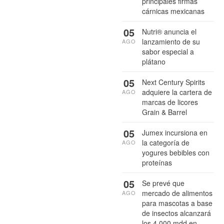
principales firmas
cárnicas mexicanas
05
Nutri® anuncia el
lanzamiento de su
AGO
sabor especial a
plátano
05
Next Century Spirits
adquiere la cartera de
AGO
marcas de licores
Grain & Barrel
05
Jumex incursiona en
la categoría de
AGO
yogures bebibles con
proteínas
05
Se prevé que
mercado de alimentos
AGO
para mascotas a base
de insectos alcanzará
los 4,000 mdd en