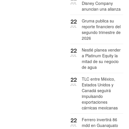
Disney Company
JUL
anuncian una alianza
22
Gruma publica su
reporte financiero del
JUL
segundo trimestre de
2026
22
Nestlé planea vender
a Platinum Equity la
JUL
mitad de su negocio
de agua
22
TLC entre México,
Estados Unidos y
JUL
Canadá seguirá
impulsando
exportaciones
cárnicas mexicanas
22
Ferrero invertirá 86
mdd en Guanajuato
JUL