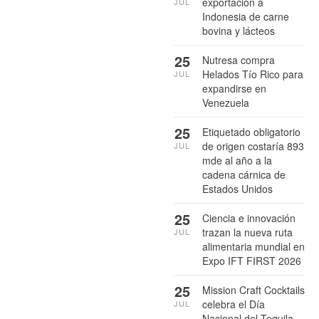
exportación a
JUL
Indonesia de carne
bovina y lácteos
25
Nutresa compra
Helados Tío Rico para
JUL
expandirse en
Venezuela
25
Etiquetado obligatorio
de origen costaría 893
JUL
mde al año a la
cadena cárnica de
Estados Unidos
25
Ciencia e innovación
trazan la nueva ruta
JUL
alimentaria mundial en
Expo IFT FIRST 2026
25
Mission Craft Cocktails
celebra el Día
JUL
Nacional del Tequila