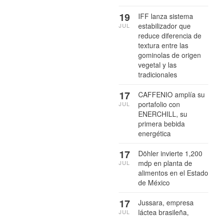
19
IFF lanza sistema
estabilizador que
JUL
reduce diferencia de
textura entre las
gominolas de origen
vegetal y las
tradicionales
17
CAFFENIO amplía su
portafolio con
JUL
ENERCHILL, su
primera bebida
energética
17
Döhler invierte 1,200
mdp en planta de
JUL
alimentos en el Estado
de México
17
Jussara, empresa
láctea brasileña,
JUL