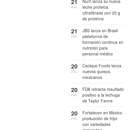
21
Nurri lanza su nueva
leche proteica
JUL
ultrafiltrada con 20 g
de proteína
21
JBS lanza en Brasil
plataforma de
JUL
formación continua en
nutrición para
personal médico
20
Cacique Foods lanza
nuevos quesos
JUL
mexicanos
20
FDA retracta resultado
positivo a la lechuga
JUL
de Taylor Farms
20
Fortalecen en México
producción de frijol
JUL
con variedades
mejoradas