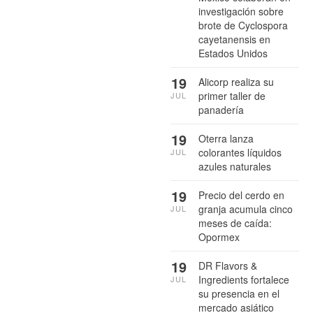
investigación sobre
brote de Cyclospora
cayetanensis en
Estados Unidos
19
Alicorp realiza su
primer taller de
JUL
panadería
19
Oterra lanza
colorantes líquidos
JUL
azules naturales
19
Precio del cerdo en
granja acumula cinco
JUL
meses de caída:
Opormex
19
DR Flavors &
Ingredients fortalece
JUL
su presencia en el
mercado asiático