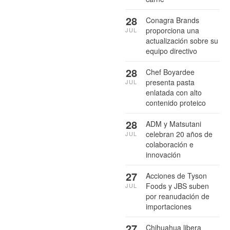
28
Conagra Brands
proporciona una
JUL
actualización sobre su
equipo directivo
28
Chef Boyardee
presenta pasta
JUL
enlatada con alto
contenido proteico
28
ADM y Matsutani
celebran 20 años de
JUL
colaboración e
innovación
27
Acciones de Tyson
Foods y JBS suben
JUL
por reanudación de
importaciones
27
Chihuahua libera