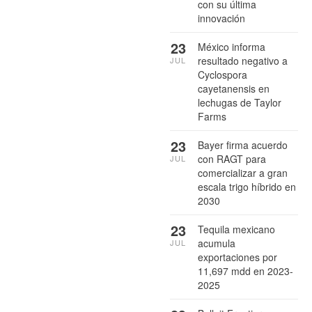
con su última
innovación
23
México informa
resultado negativo a
JUL
Cyclospora
cayetanensis en
lechugas de Taylor
Farms
23
Bayer firma acuerdo
con RAGT para
JUL
comercializar a gran
escala trigo híbrido en
2030
23
Tequila mexicano
acumula
JUL
exportaciones por
11,697 mdd en 2023-
2025