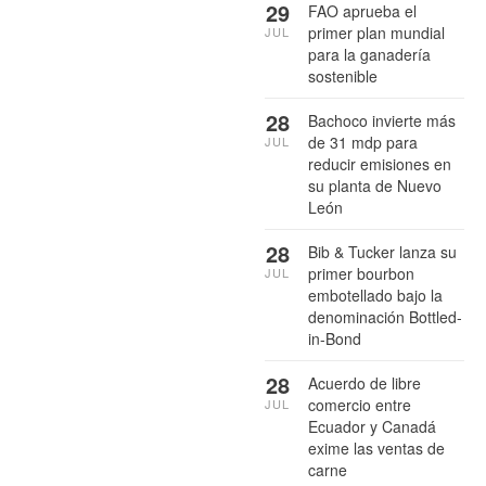
29
FAO aprueba el
primer plan mundial
JUL
para la ganadería
sostenible
28
Bachoco invierte más
de 31 mdp para
JUL
reducir emisiones en
su planta de Nuevo
León
28
Bib & Tucker lanza su
primer bourbon
JUL
embotellado bajo la
denominación Bottled-
in-Bond
28
Acuerdo de libre
comercio entre
JUL
Ecuador y Canadá
exime las ventas de
carne