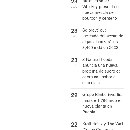
23
Bulleit Frontier
Whiskey presenta su
JUL
nueva mezcla de
bourbon y centeno
23
Se prevé que
mercado del aceite de
JUL
algas alcanzará los
3,400 mdd en 2033
23
Z Natural Foods
anuncia una nueva
JUL
proteína de suero de
cabra con sabor a
chocolate
22
Grupo Bimbo invertirá
más de 1,760 mdp en
JUL
nueva planta en
Puebla
22
Kraft Heinz y The Walt
Disney Company
JUL