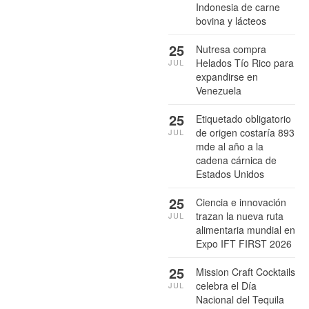
Indonesia de carne
bovina y lácteos
25
Nutresa compra
Helados Tío Rico para
JUL
expandirse en
Venezuela
25
Etiquetado obligatorio
de origen costaría 893
JUL
mde al año a la
cadena cárnica de
Estados Unidos
25
Ciencia e innovación
trazan la nueva ruta
JUL
alimentaria mundial en
Expo IFT FIRST 2026
25
Mission Craft Cocktails
celebra el Día
JUL
Nacional del Tequila