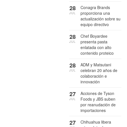
28
Conagra Brands
proporciona una
JUL
actualización sobre su
equipo directivo
28
Chef Boyardee
presenta pasta
JUL
enlatada con alto
contenido proteico
28
ADM y Matsutani
celebran 20 años de
JUL
colaboración e
innovación
27
Acciones de Tyson
Foods y JBS suben
JUL
por reanudación de
importaciones
27
Chihuahua libera