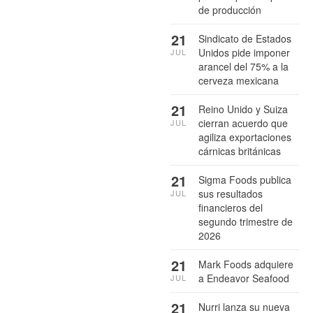
de producción
21
Sindicato de Estados
Unidos pide imponer
JUL
arancel del 75% a la
cerveza mexicana
21
Reino Unido y Suiza
cierran acuerdo que
JUL
agiliza exportaciones
cárnicas británicas
21
Sigma Foods publica
sus resultados
JUL
financieros del
segundo trimestre de
2026
21
Mark Foods adquiere
a Endeavor Seafood
JUL
21
Nurri lanza su nueva