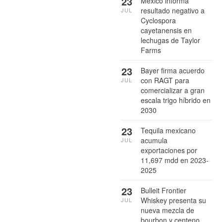
23
México informa
resultado negativo a
JUL
Cyclospora
cayetanensis en
lechugas de Taylor
Farms
23
Bayer firma acuerdo
con RAGT para
JUL
comercializar a gran
escala trigo híbrido en
2030
23
Tequila mexicano
acumula
JUL
exportaciones por
11,697 mdd en 2023-
2025
23
Bulleit Frontier
Whiskey presenta su
JUL
nueva mezcla de
bourbon y centeno