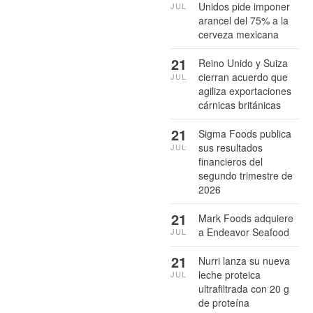
Unidos pide imponer
JUL
arancel del 75% a la
cerveza mexicana
21
Reino Unido y Suiza
cierran acuerdo que
JUL
agiliza exportaciones
cárnicas británicas
21
Sigma Foods publica
sus resultados
JUL
financieros del
segundo trimestre de
2026
21
Mark Foods adquiere
a Endeavor Seafood
JUL
21
Nurri lanza su nueva
leche proteica
JUL
ultrafiltrada con 20 g
de proteína