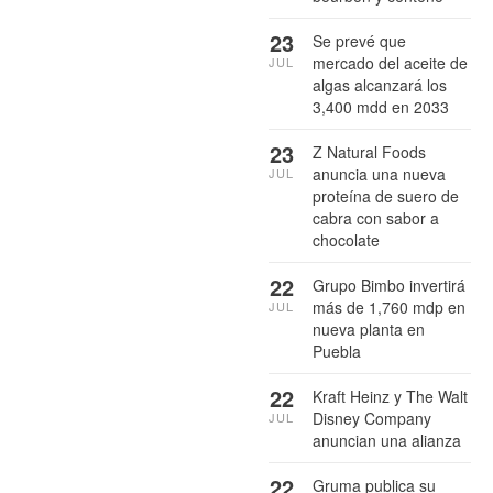
23
Se prevé que
mercado del aceite de
JUL
algas alcanzará los
3,400 mdd en 2033
23
Z Natural Foods
anuncia una nueva
JUL
proteína de suero de
cabra con sabor a
chocolate
22
Grupo Bimbo invertirá
más de 1,760 mdp en
JUL
nueva planta en
Puebla
22
Kraft Heinz y The Walt
Disney Company
JUL
anuncian una alianza
22
Gruma publica su