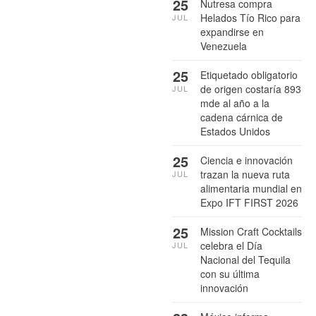
25
Nutresa compra
Helados Tío Rico para
JUL
expandirse en
Venezuela
25
Etiquetado obligatorio
de origen costaría 893
JUL
mde al año a la
cadena cárnica de
Estados Unidos
25
Ciencia e innovación
trazan la nueva ruta
JUL
alimentaria mundial en
Expo IFT FIRST 2026
25
Mission Craft Cocktails
celebra el Día
JUL
Nacional del Tequila
con su última
innovación