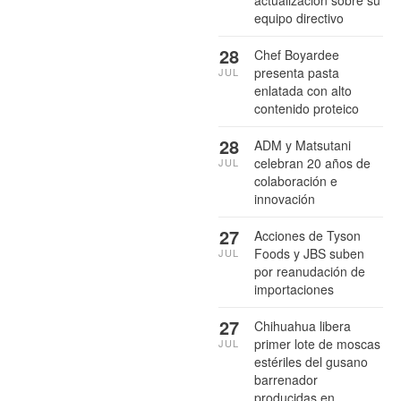
equipo directivo
28
Chef Boyardee
presenta pasta
JUL
enlatada con alto
contenido proteico
28
ADM y Matsutani
celebran 20 años de
JUL
colaboración e
innovación
27
Acciones de Tyson
Foods y JBS suben
JUL
por reanudación de
importaciones
27
Chihuahua libera
primer lote de moscas
JUL
estériles del gusano
barrenador
producidas en