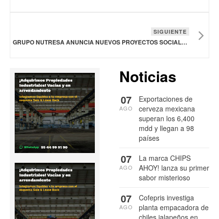
SIGUIENTE
GRUPO NUTRESA ANUNCIA NUEVOS PROYECTOS SOCIALES EN EDUCACIÓN, LUCHA CONTRA EL HAMBRE Y DESARROLLO RURAL
Noticias
07
Exportaciones de
cerveza mexicana
AGO
superan los 6,400
mdd y llegan a 98
países
07
La marca CHIPS
AHOY! lanza su primer
AGO
sabor misterioso
07
Cofepris investiga
planta empacadora de
AGO
chiles jalapeños en