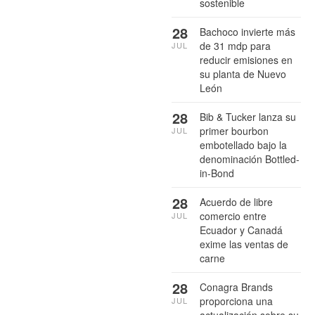
sostenible
28
Bachoco invierte más
de 31 mdp para
JUL
reducir emisiones en
su planta de Nuevo
León
28
Bib & Tucker lanza su
primer bourbon
JUL
embotellado bajo la
denominación Bottled-
in-Bond
28
Acuerdo de libre
comercio entre
JUL
Ecuador y Canadá
exime las ventas de
carne
28
Conagra Brands
proporciona una
JUL
actualización sobre su