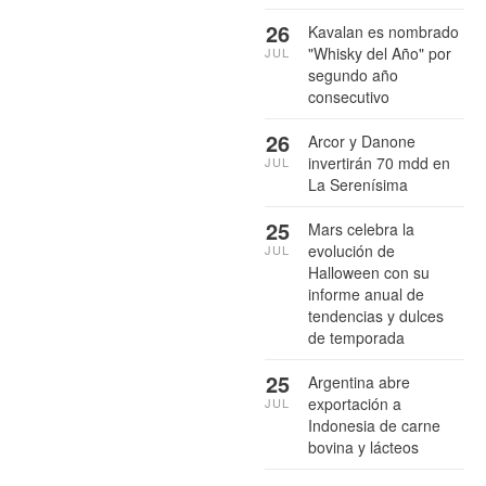
26
Kavalan es nombrado
"Whisky del Año" por
JUL
segundo año
consecutivo
26
Arcor y Danone
invertirán 70 mdd en
JUL
La Serenísima
25
Mars celebra la
evolución de
JUL
Halloween con su
informe anual de
tendencias y dulces
de temporada
25
Argentina abre
exportación a
JUL
Indonesia de carne
bovina y lácteos