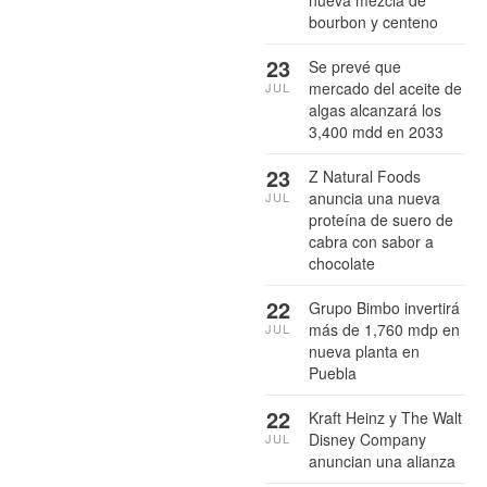
bourbon y centeno
23
Se prevé que
mercado del aceite de
JUL
algas alcanzará los
3,400 mdd en 2033
23
Z Natural Foods
anuncia una nueva
JUL
proteína de suero de
cabra con sabor a
chocolate
22
Grupo Bimbo invertirá
más de 1,760 mdp en
JUL
nueva planta en
Puebla
22
Kraft Heinz y The Walt
Disney Company
JUL
anuncian una alianza