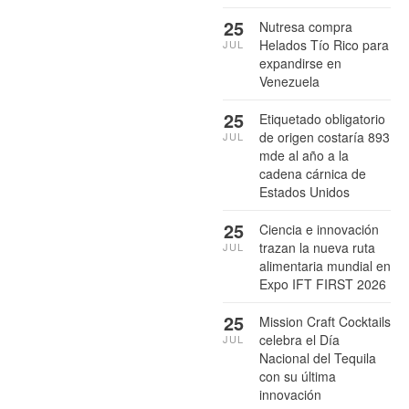
25
Nutresa compra
Helados Tío Rico para
JUL
expandirse en
Venezuela
25
Etiquetado obligatorio
de origen costaría 893
JUL
mde al año a la
cadena cárnica de
Estados Unidos
25
Ciencia e innovación
trazan la nueva ruta
JUL
alimentaria mundial en
Expo IFT FIRST 2026
25
Mission Craft Cocktails
celebra el Día
JUL
Nacional del Tequila
con su última
innovación