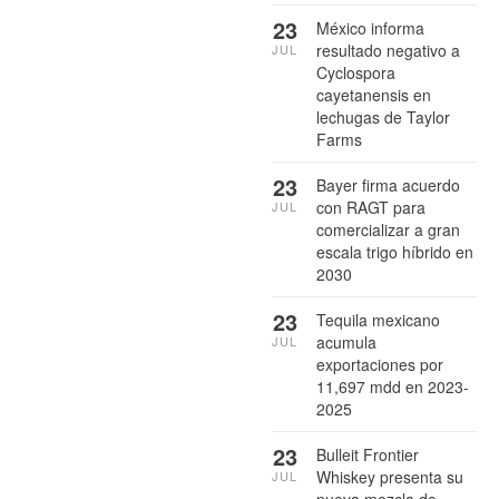
23
México informa
resultado negativo a
JUL
Cyclospora
cayetanensis en
lechugas de Taylor
Farms
23
Bayer firma acuerdo
con RAGT para
JUL
comercializar a gran
escala trigo híbrido en
2030
23
Tequila mexicano
acumula
JUL
exportaciones por
11,697 mdd en 2023-
2025
23
Bulleit Frontier
Whiskey presenta su
JUL
nueva mezcla de