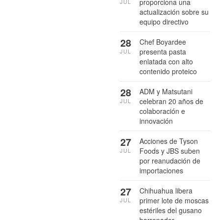
proporciona una
JUL
actualización sobre su
equipo directivo
28
Chef Boyardee
presenta pasta
JUL
enlatada con alto
contenido proteico
28
ADM y Matsutani
celebran 20 años de
JUL
colaboración e
innovación
27
Acciones de Tyson
Foods y JBS suben
JUL
por reanudación de
importaciones
27
Chihuahua libera
primer lote de moscas
JUL
estériles del gusano
barrenador