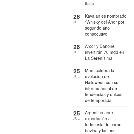
Italia
26
Kavalan es nombrado
"Whisky del Año" por
JUL
segundo año
consecutivo
26
Arcor y Danone
invertirán 70 mdd en
JUL
La Serenísima
25
Mars celebra la
evolución de
JUL
Halloween con su
informe anual de
tendencias y dulces
de temporada
25
Argentina abre
exportación a
JUL
Indonesia de carne
bovina y lácteos