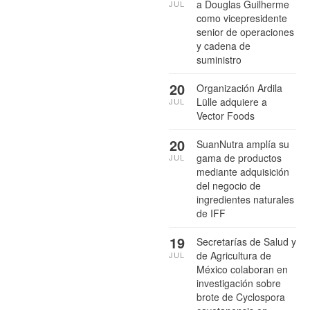
a Douglas Guilherme
JUL
como vicepresidente
senior de operaciones
y cadena de
suministro
20
Organización Ardila
Lülle adquiere a
JUL
Vector Foods
20
SuanNutra amplía su
gama de productos
JUL
mediante adquisición
del negocio de
ingredientes naturales
de IFF
19
Secretarías de Salud y
de Agricultura de
JUL
México colaboran en
investigación sobre
brote de Cyclospora