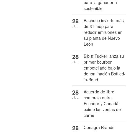
para la ganadería
sostenible
28
Bachoco invierte más
de 31 mdp para
JUL
reducir emisiones en
su planta de Nuevo
León
28
Bib & Tucker lanza su
primer bourbon
JUL
embotellado bajo la
denominación Bottled-
in-Bond
28
Acuerdo de libre
comercio entre
JUL
Ecuador y Canadá
exime las ventas de
carne
28
Conagra Brands