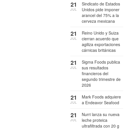
21
Sindicato de Estados
Unidos pide imponer
JUL
arancel del 75% a la
cerveza mexicana
21
Reino Unido y Suiza
cierran acuerdo que
JUL
agiliza exportaciones
cárnicas británicas
21
Sigma Foods publica
sus resultados
JUL
financieros del
segundo trimestre de
2026
21
Mark Foods adquiere
a Endeavor Seafood
JUL
21
Nurri lanza su nueva
leche proteica
JUL
ultrafiltrada con 20 g