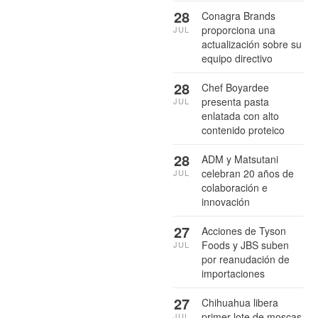
28
Conagra Brands
proporciona una
JUL
actualización sobre su
equipo directivo
28
Chef Boyardee
presenta pasta
JUL
enlatada con alto
contenido proteico
28
ADM y Matsutani
celebran 20 años de
JUL
colaboración e
innovación
27
Acciones de Tyson
Foods y JBS suben
JUL
por reanudación de
importaciones
27
Chihuahua libera
primer lote de moscas
JUL