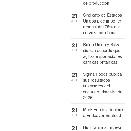
de producción
21
Sindicato de Estados
Unidos pide imponer
JUL
arancel del 75% a la
cerveza mexicana
21
Reino Unido y Suiza
cierran acuerdo que
JUL
agiliza exportaciones
cárnicas británicas
21
Sigma Foods publica
sus resultados
JUL
financieros del
segundo trimestre de
2026
21
Mark Foods adquiere
a Endeavor Seafood
JUL
21
Nurri lanza su nueva