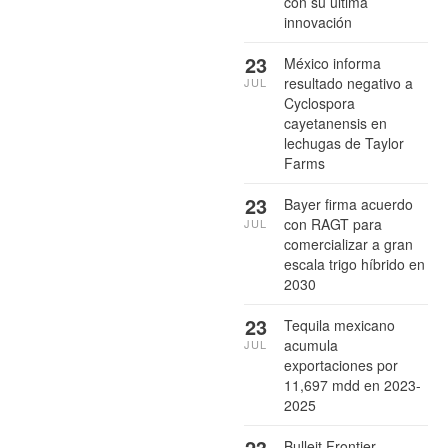
con su última
innovación
23
México informa
resultado negativo a
JUL
Cyclospora
cayetanensis en
lechugas de Taylor
Farms
23
Bayer firma acuerdo
con RAGT para
JUL
comercializar a gran
escala trigo híbrido en
2030
23
Tequila mexicano
acumula
JUL
exportaciones por
11,697 mdd en 2023-
2025
23
Bulleit Frontier