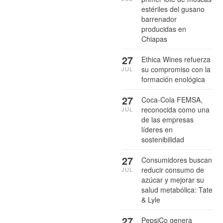
estériles del gusano
barrenador
producidas en
Chiapas
27
Ethica Wines refuerza
su compromiso con la
JUL
formación enológica
27
Coca-Cola FEMSA,
reconocida como una
JUL
de las empresas
líderes en
sostenibilidad
27
Consumidores buscan
reducir consumo de
JUL
azúcar y mejorar su
salud metabólica: Tate
& Lyle
27
PepsiCo genera