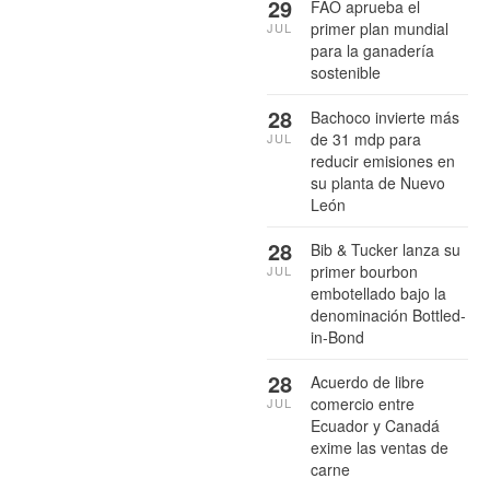
29
FAO aprueba el
primer plan mundial
JUL
para la ganadería
sostenible
28
Bachoco invierte más
de 31 mdp para
JUL
reducir emisiones en
su planta de Nuevo
León
28
Bib & Tucker lanza su
primer bourbon
JUL
embotellado bajo la
denominación Bottled-
in-Bond
28
Acuerdo de libre
comercio entre
JUL
Ecuador y Canadá
exime las ventas de
carne