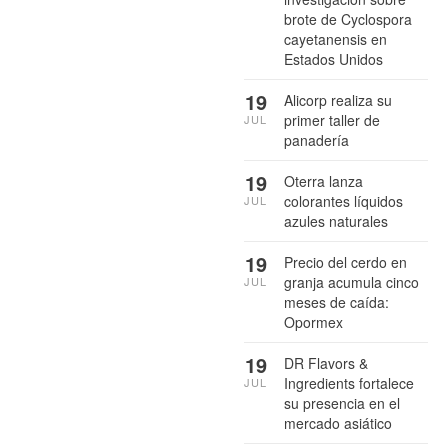
brote de Cyclospora
cayetanensis en
Estados Unidos
19
Alicorp realiza su
primer taller de
JUL
panadería
19
Oterra lanza
colorantes líquidos
JUL
azules naturales
19
Precio del cerdo en
granja acumula cinco
JUL
meses de caída:
Opormex
19
DR Flavors &
Ingredients fortalece
JUL
su presencia en el
mercado asiático