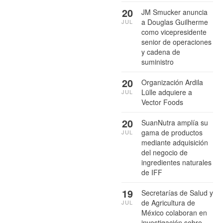
20
JM Smucker anuncia
a Douglas Guilherme
JUL
como vicepresidente
senior de operaciones
y cadena de
suministro
20
Organización Ardila
Lülle adquiere a
JUL
Vector Foods
20
SuanNutra amplía su
gama de productos
JUL
mediante adquisición
del negocio de
ingredientes naturales
de IFF
19
Secretarías de Salud y
de Agricultura de
JUL
México colaboran en
investigación sobre