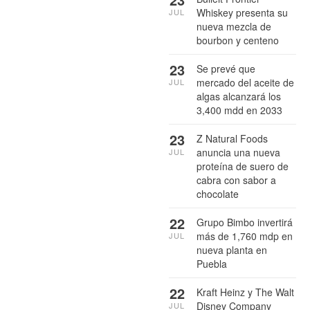
Whiskey presenta su
JUL
nueva mezcla de
bourbon y centeno
23
Se prevé que
mercado del aceite de
JUL
algas alcanzará los
3,400 mdd en 2033
23
Z Natural Foods
anuncia una nueva
JUL
proteína de suero de
cabra con sabor a
chocolate
22
Grupo Bimbo invertirá
más de 1,760 mdp en
JUL
nueva planta en
Puebla
22
Kraft Heinz y The Walt
Disney Company
JUL