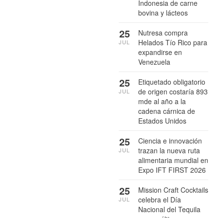
Indonesia de carne
bovina y lácteos
25
Nutresa compra
Helados Tío Rico para
JUL
expandirse en
Venezuela
25
Etiquetado obligatorio
de origen costaría 893
JUL
mde al año a la
cadena cárnica de
Estados Unidos
25
Ciencia e innovación
trazan la nueva ruta
JUL
alimentaria mundial en
Expo IFT FIRST 2026
25
Mission Craft Cocktails
celebra el Día
JUL
Nacional del Tequila