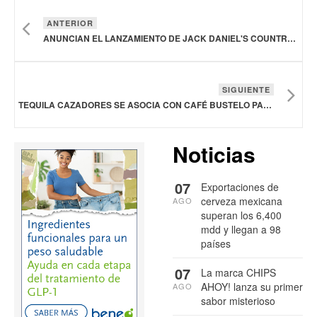
ANTERIOR
ANUNCIAN EL LANZAMIENTO DE JACK DANIEL'S COUNTRY COCKTAILS HARD TEA EN LATA Y DIFERENTES SABORES, EN ESTADOS UNIDOS
SIGUIENTE
TEQUILA CAZADORES SE ASOCIA CON CAFÉ BUSTELO PARA LANZAR UNA NUEVA COLABORACIÓN
Noticias
07
Exportaciones de
cerveza mexicana
AGO
superan los 6,400
mdd y llegan a 98
países
07
La marca CHIPS
AHOY! lanza su primer
AGO
sabor misterioso