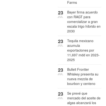
Farms
23
Bayer firma acuerdo
con RAGT para
JUL
comercializar a gran
escala trigo híbrido en
2030
23
Tequila mexicano
acumula
JUL
exportaciones por
11,697 mdd en 2023-
2025
23
Bulleit Frontier
Whiskey presenta su
JUL
nueva mezcla de
bourbon y centeno
23
Se prevé que
mercado del aceite de
JUL
algas alcanzará los