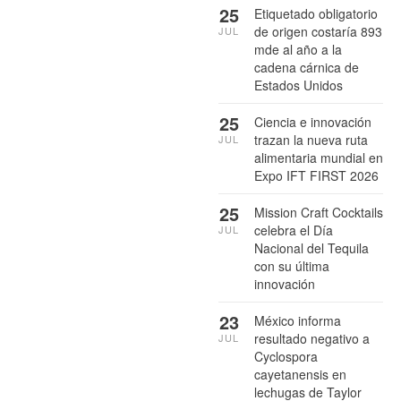
25
Etiquetado obligatorio
de origen costaría 893
JUL
mde al año a la
cadena cárnica de
Estados Unidos
25
Ciencia e innovación
trazan la nueva ruta
JUL
alimentaria mundial en
Expo IFT FIRST 2026
25
Mission Craft Cocktails
celebra el Día
JUL
Nacional del Tequila
con su última
innovación
23
México informa
resultado negativo a
JUL
Cyclospora
cayetanensis en
lechugas de Taylor