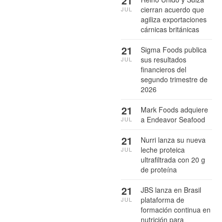
21
cierran acuerdo que
JUL
agiliza exportaciones
cárnicas británicas
21
Sigma Foods publica
sus resultados
JUL
financieros del
segundo trimestre de
2026
21
Mark Foods adquiere
a Endeavor Seafood
JUL
21
Nurri lanza su nueva
leche proteica
JUL
ultrafiltrada con 20 g
de proteína
21
JBS lanza en Brasil
plataforma de
JUL
formación continua en
nutrición para