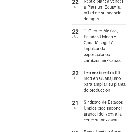
22
Nestlé planea vender
a Platinum Equity la
JUL
mitad de su negocio
de agua
22
TLC entre México,
Estados Unidos y
JUL
Canadá seguirá
impulsando
exportaciones
cárnicas mexicanas
22
Ferrero invertirá 86
mdd en Guanajuato
JUL
para ampliar su planta
de producción
21
Sindicato de Estados
Unidos pide imponer
JUL
arancel del 75% a la
cerveza mexicana
Reino Unido y Suiza