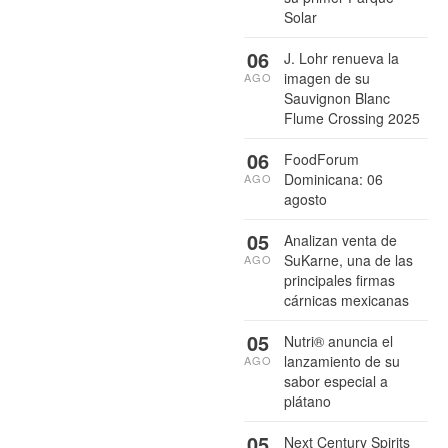
Solar
06
J. Lohr renueva la
imagen de su
AGO
Sauvignon Blanc
Flume Crossing 2025
06
FoodForum
Dominicana: 06
AGO
agosto
05
Analizan venta de
SuKarne, una de las
AGO
principales firmas
cárnicas mexicanas
05
Nutri® anuncia el
lanzamiento de su
AGO
sabor especial a
plátano
05
Next Century Spirits