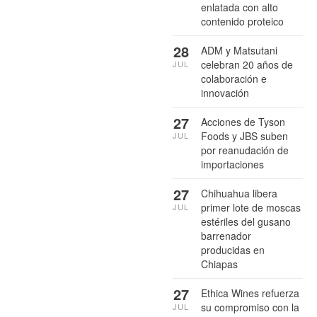
enlatada con alto
contenido proteico
28
ADM y Matsutani
celebran 20 años de
JUL
colaboración e
innovación
27
Acciones de Tyson
Foods y JBS suben
JUL
por reanudación de
importaciones
27
Chihuahua libera
primer lote de moscas
JUL
estériles del gusano
barrenador
producidas en
Chiapas
27
Ethica Wines refuerza
su compromiso con la
JUL