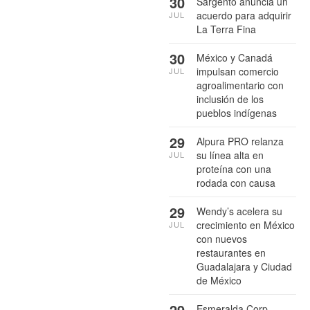
30
Sargento anuncia un
acuerdo para adquirir
JUL
La Terra Fina
30
México y Canadá
impulsan comercio
JUL
agroalimentario con
inclusión de los
pueblos indígenas
29
Alpura PRO relanza
su línea alta en
JUL
proteína con una
rodada con causa
29
Wendy’s acelera su
crecimiento en México
JUL
con nuevos
restaurantes en
Guadalajara y Ciudad
de México
29
Esmeralda Corp.