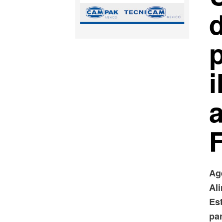
i
a
F
Ag
Al
Es
par