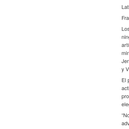
La
Fra
Los
nin
art
min
Jer
y V
El 
act
pro
ele
“No
adv