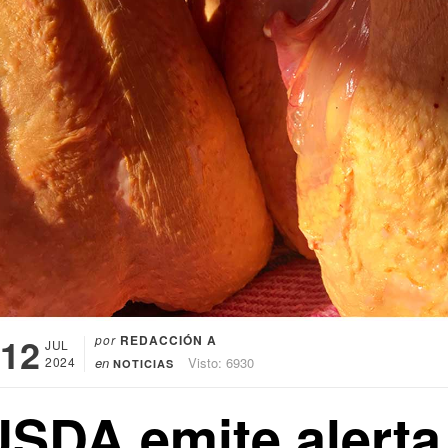
12
por
REDACCIÓN A
JUL
2024
en
Visto: 6930
NOTICIAS
USDA emite alerta