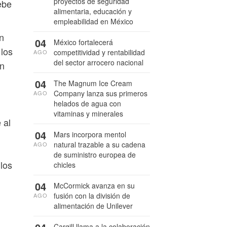
proyectos de seguridad
ebe
alimentaria, educación y
empleabilidad en México
n
04
México fortalecerá
 los
competitividad y rentabilidad
AGO
del sector arrocero nacional
an
04
The Magnum Ice Cream
Company lanza sus primeros
AGO
helados de agua con
vitaminas y minerales
 al
04
Mars incorpora mentol
natural trazable a su cadena
AGO
de suministro europea de
los
chicles
04
McCormick avanza en su
fusión con la división de
AGO
alimentación de Unilever
Cargill llama a la colaboración