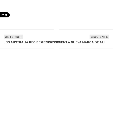
ANTERIOR
SIGUIENTE
JBS AUSTRALIA RECIBE RECONOCIMIENTO EN LOS PREMIOS WORLDSTAR PACKAGING AWARDS 2024
GUST• BY P.A.N., LA NUEVA MARCA DE ALIMENTOS QUE INGRESA AL MERCADO ECUATORIANO