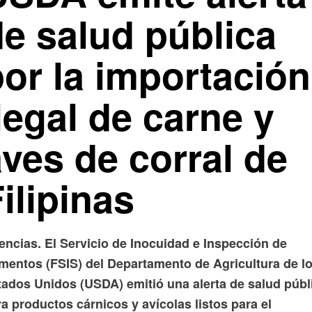
de salud pública
por la importación
legal de carne y
ves de corral de
ilipinas
encias. El Servicio de Inocuidad e Inspección de
imentos (FSIS) del Departamento de Agricultura de l
tados Unidos (USDA) emitió una alerta de salud públ
a productos cárnicos y avícolas listos para el