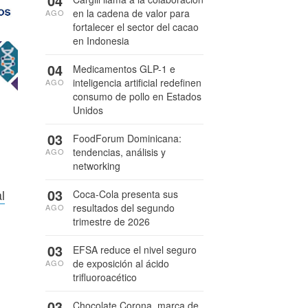
04
en la cadena de valor para
AGO
fortalecer el sector del cacao
en Indonesia
04
Medicamentos GLP-1 e
inteligencia artificial redefinen
AGO
consumo de pollo en Estados
Unidos
03
FoodForum Dominicana:
tendencias, análisis y
AGO
networking
03
l
Coca-Cola presenta sus
resultados del segundo
AGO
trimestre de 2026
03
EFSA reduce el nivel seguro
de exposición al ácido
AGO
trifluoroacético
03
Chocolate Corona, marca de