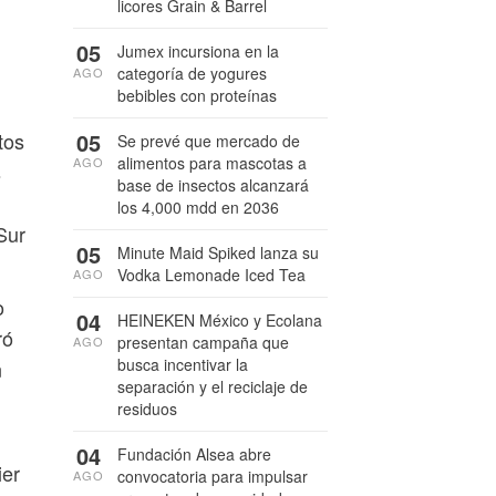
licores Grain & Barrel
05
Jumex incursiona en la
categoría de yogures
AGO
bebibles con proteínas
05
tos
Se prevé que mercado de
alimentos para mascotas a
AGO
s
base de insectos alcanzará
los 4,000 mdd en 2036
Sur
05
Minute Maid Spiked lanza su
Vodka Lemonade Iced Tea
AGO
o
04
HEINEKEN México y Ecolana
ró
presentan campaña que
AGO
busca incentivar la
n
separación y el reciclaje de
residuos
04
Fundación Alsea abre
ier
convocatoria para impulsar
AGO