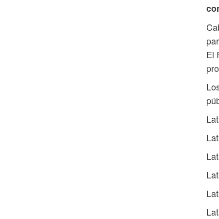
co
Cab
par
El 
pro
Los
púb
La
La
La
La
La
La