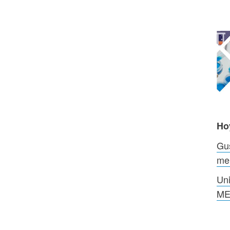
Ho
Gus
me
Uni
ME