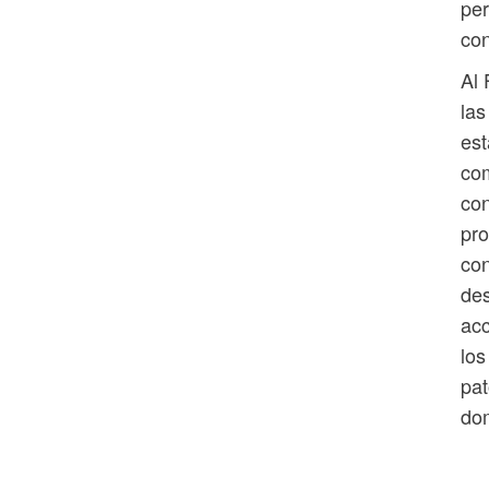
pe
con
Al 
las
est
com
co
pro
con
des
acc
los
pat
dom