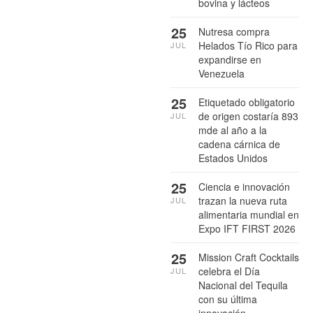
bovina y lácteos
25
Nutresa compra
Helados Tío Rico para
JUL
expandirse en
Venezuela
25
Etiquetado obligatorio
de origen costaría 893
JUL
mde al año a la
cadena cárnica de
Estados Unidos
25
Ciencia e innovación
trazan la nueva ruta
JUL
alimentaria mundial en
Expo IFT FIRST 2026
25
Mission Craft Cocktails
celebra el Día
JUL
Nacional del Tequila
con su última