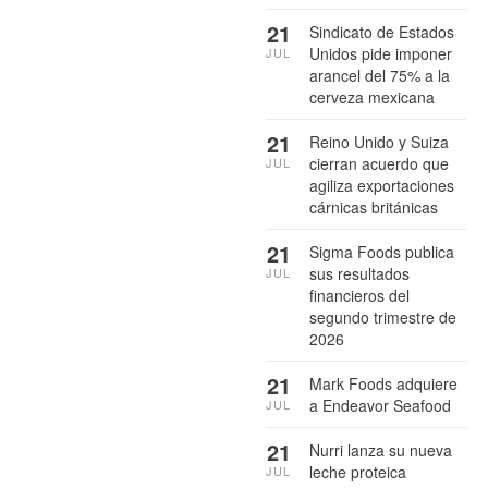
21
Sindicato de Estados
Unidos pide imponer
JUL
arancel del 75% a la
cerveza mexicana
21
Reino Unido y Suiza
cierran acuerdo que
JUL
agiliza exportaciones
cárnicas británicas
21
Sigma Foods publica
sus resultados
JUL
financieros del
segundo trimestre de
2026
21
Mark Foods adquiere
a Endeavor Seafood
JUL
21
Nurri lanza su nueva
leche proteica
JUL