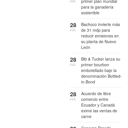
primer plan mundial
JUL
para la ganadería
sostenible
28
Bachoco invierte más
de 31 mdp para
JUL
reducir emisiones en
su planta de Nuevo
León
28
Bib & Tucker lanza su
primer bourbon
JUL
embotellado bajo la
denominación Bottled-
in-Bond
28
Acuerdo de libre
comercio entre
JUL
Ecuador y Canadá
exime las ventas de
carne