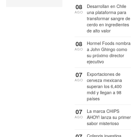
08
Desarrollan en Chile
una plataforma para
AGO
transformar sangre de
cerdo en ingredientes
de alto valor
08
Hormel Foods nombra
a John Ghingo como
AGO
su próximo director
ejecutivo
07
Exportaciones de
cerveza mexicana
AGO
superan los 6,400
mdd y llegan a 98
países
07
La marca CHIPS
AHOY! lanza su primer
AGO
sabor misterioso
07
Cofepris investiga