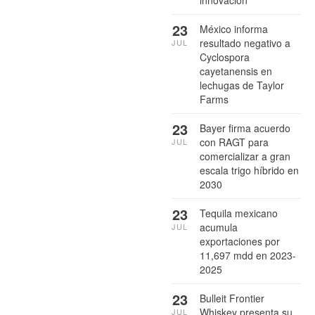
innovación
23
México informa
resultado negativo a
JUL
Cyclospora
cayetanensis en
lechugas de Taylor
Farms
23
Bayer firma acuerdo
con RAGT para
JUL
comercializar a gran
escala trigo híbrido en
2030
23
Tequila mexicano
acumula
JUL
exportaciones por
11,697 mdd en 2023-
2025
23
Bulleit Frontier
Whiskey presenta su
JUL