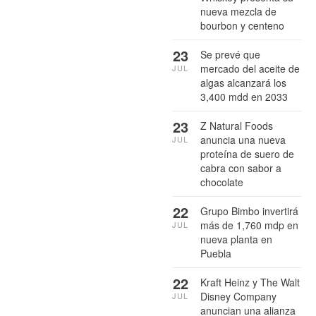
nueva mezcla de
bourbon y centeno
23
Se prevé que
mercado del aceite de
JUL
algas alcanzará los
3,400 mdd en 2033
23
Z Natural Foods
anuncia una nueva
JUL
proteína de suero de
cabra con sabor a
chocolate
22
Grupo Bimbo invertirá
más de 1,760 mdp en
JUL
nueva planta en
Puebla
22
Kraft Heinz y The Walt
Disney Company
JUL
anuncian una alianza