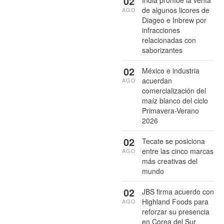
02
India prohíbe la venta
de algunos licores de
AGO
Diageo e Inbrew por
infracciones
relacionadas con
saborizantes
02
México e industria
acuerdan
AGO
comercialización del
maíz blanco del ciclo
Primavera-Verano
2026
02
Tecate se posiciona
entre las cinco marcas
AGO
más creativas del
mundo
02
JBS firma acuerdo con
Highland Foods para
AGO
reforzar su presencia
en Corea del Sur