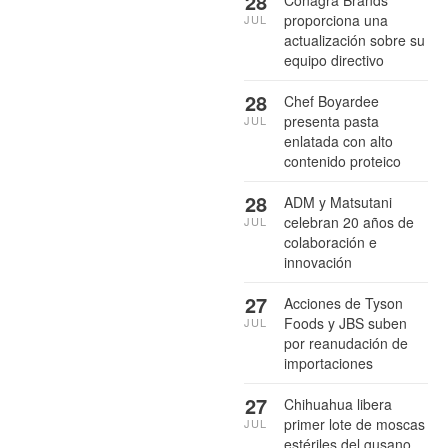
28
Conagra Brands
proporciona una
JUL
actualización sobre su
equipo directivo
28
Chef Boyardee
presenta pasta
JUL
enlatada con alto
contenido proteico
28
ADM y Matsutani
celebran 20 años de
JUL
colaboración e
innovación
27
Acciones de Tyson
Foods y JBS suben
JUL
por reanudación de
importaciones
27
Chihuahua libera
primer lote de moscas
JUL
estériles del gusano