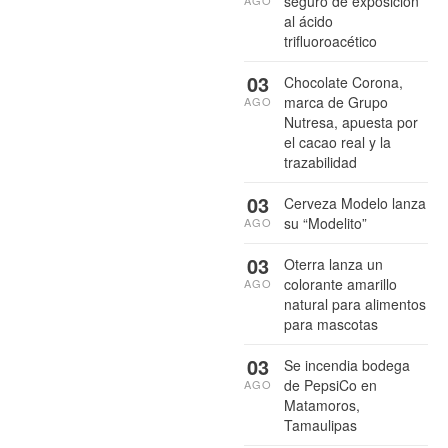
seguro de exposición
AGO
al ácido
trifluoroacético
03
Chocolate Corona,
marca de Grupo
AGO
Nutresa, apuesta por
el cacao real y la
trazabilidad
03
Cerveza Modelo lanza
su “Modelito”
AGO
03
Oterra lanza un
colorante amarillo
AGO
natural para alimentos
para mascotas
03
Se incendia bodega
de PepsiCo en
AGO
Matamoros,
Tamaulipas