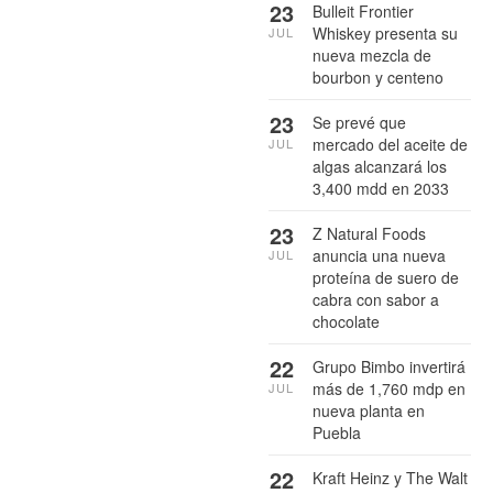
23
Bulleit Frontier
Whiskey presenta su
JUL
nueva mezcla de
bourbon y centeno
23
Se prevé que
mercado del aceite de
JUL
algas alcanzará los
3,400 mdd en 2033
23
Z Natural Foods
anuncia una nueva
JUL
proteína de suero de
cabra con sabor a
chocolate
22
Grupo Bimbo invertirá
más de 1,760 mdp en
JUL
nueva planta en
Puebla
22
Kraft Heinz y The Walt