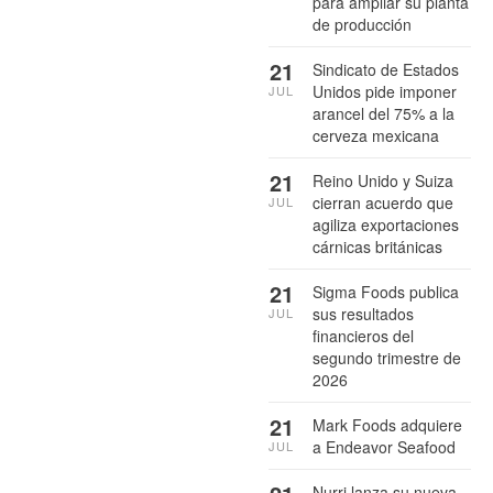
para ampliar su planta
de producción
21
Sindicato de Estados
Unidos pide imponer
JUL
arancel del 75% a la
cerveza mexicana
21
Reino Unido y Suiza
cierran acuerdo que
JUL
agiliza exportaciones
cárnicas británicas
21
Sigma Foods publica
sus resultados
JUL
financieros del
segundo trimestre de
2026
21
Mark Foods adquiere
a Endeavor Seafood
JUL
Nurri lanza su nueva