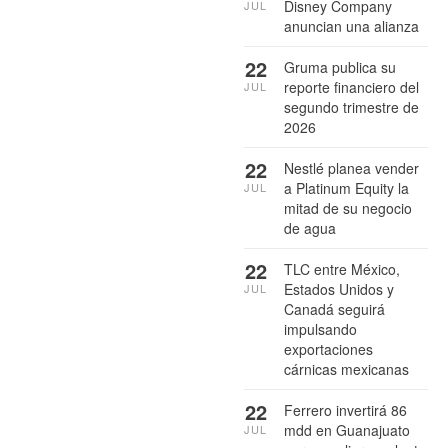
Disney Company
JUL
anuncian una alianza
22
Gruma publica su
reporte financiero del
JUL
segundo trimestre de
2026
22
Nestlé planea vender
a Platinum Equity la
JUL
mitad de su negocio
de agua
22
TLC entre México,
Estados Unidos y
JUL
Canadá seguirá
impulsando
exportaciones
cárnicas mexicanas
22
Ferrero invertirá 86
mdd en Guanajuato
JUL