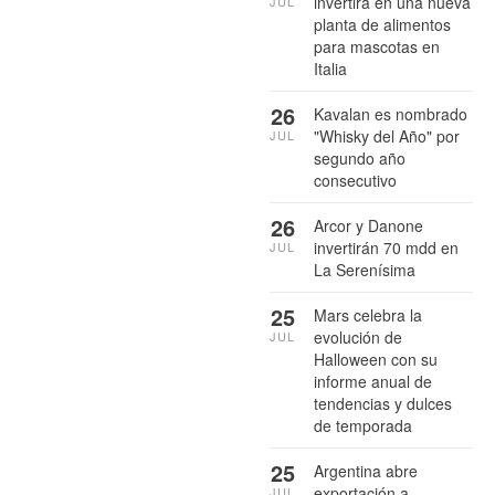
invertirá en una nueva
JUL
planta de alimentos
para mascotas en
Italia
26
Kavalan es nombrado
"Whisky del Año" por
JUL
segundo año
consecutivo
26
Arcor y Danone
invertirán 70 mdd en
JUL
La Serenísima
25
Mars celebra la
evolución de
JUL
Halloween con su
informe anual de
tendencias y dulces
de temporada
25
Argentina abre
exportación a
JUL