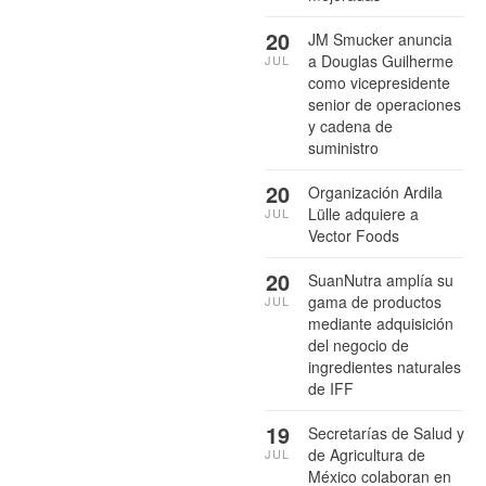
20
JM Smucker anuncia
a Douglas Guilherme
JUL
como vicepresidente
senior de operaciones
y cadena de
suministro
20
Organización Ardila
Lülle adquiere a
JUL
Vector Foods
20
SuanNutra amplía su
gama de productos
JUL
mediante adquisición
del negocio de
ingredientes naturales
de IFF
19
Secretarías de Salud y
de Agricultura de
JUL
México colaboran en