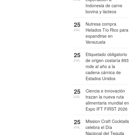
Indonesia de carne
bovina y lácteos
25
Nutresa compra
Helados Tío Rico para
JUL
expandirse en
Venezuela
25
Etiquetado obligatorio
de origen costaría 893
JUL
mde al año a la
cadena cárnica de
Estados Unidos
25
Ciencia e innovación
trazan la nueva ruta
JUL
alimentaria mundial en
Expo IFT FIRST 2026
25
Mission Craft Cocktails
celebra el Día
JUL
Nacional del Tequila