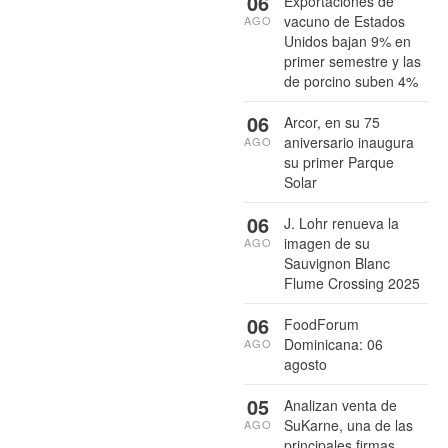
06
Exportaciones de
vacuno de Estados
AGO
Unidos bajan 9% en
primer semestre y las
de porcino suben 4%
06
Arcor, en su 75
aniversario inaugura
AGO
su primer Parque
Solar
06
J. Lohr renueva la
imagen de su
AGO
Sauvignon Blanc
Flume Crossing 2025
06
FoodForum
Dominicana: 06
AGO
agosto
05
Analizan venta de
SuKarne, una de las
AGO
principales firmas