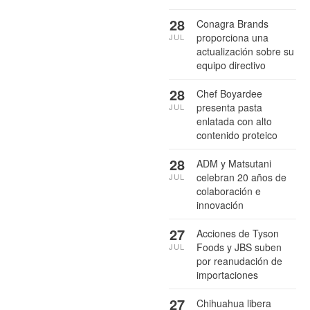
28
Conagra Brands
proporciona una
JUL
actualización sobre su
equipo directivo
28
Chef Boyardee
presenta pasta
JUL
enlatada con alto
contenido proteico
28
ADM y Matsutani
celebran 20 años de
JUL
colaboración e
innovación
27
Acciones de Tyson
Foods y JBS suben
JUL
por reanudación de
importaciones
27
Chihuahua libera