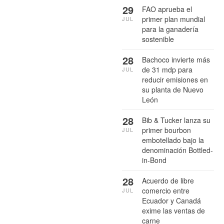
29
FAO aprueba el
primer plan mundial
JUL
para la ganadería
sostenible
28
Bachoco invierte más
de 31 mdp para
JUL
reducir emisiones en
su planta de Nuevo
León
28
Bib & Tucker lanza su
primer bourbon
JUL
embotellado bajo la
denominación Bottled-
in-Bond
28
Acuerdo de libre
comercio entre
JUL
Ecuador y Canadá
exime las ventas de
carne