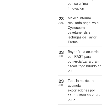
con su última
innovación
23
México informa
resultado negativo a
JUL
Cyclospora
cayetanensis en
lechugas de Taylor
Farms
23
Bayer firma acuerdo
con RAGT para
JUL
comercializar a gran
escala trigo híbrido en
2030
23
Tequila mexicano
acumula
JUL
exportaciones por
11,697 mdd en 2023-
2025