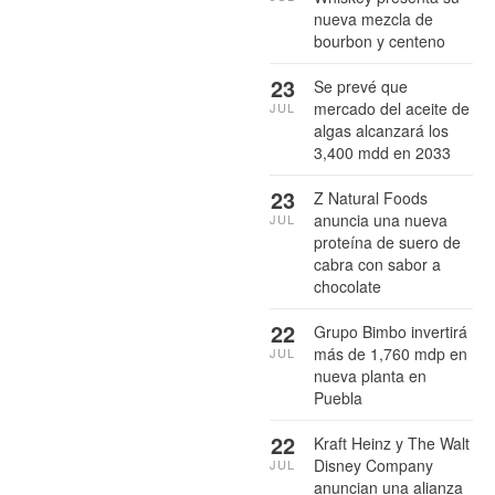
nueva mezcla de
bourbon y centeno
23
Se prevé que
mercado del aceite de
JUL
algas alcanzará los
3,400 mdd en 2033
23
Z Natural Foods
anuncia una nueva
JUL
proteína de suero de
cabra con sabor a
chocolate
22
Grupo Bimbo invertirá
más de 1,760 mdp en
JUL
nueva planta en
Puebla
22
Kraft Heinz y The Walt
Disney Company
JUL
anuncian una alianza