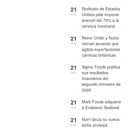
21
Sindicato de Estados
Unidos pide imponer
JUL
arancel del 75% a la
cerveza mexicana
21
Reino Unido y Suiza
cierran acuerdo que
JUL
agiliza exportaciones
cárnicas británicas
21
Sigma Foods publica
sus resultados
JUL
financieros del
segundo trimestre de
2026
21
Mark Foods adquiere
a Endeavor Seafood
JUL
21
Nurri lanza su nueva
leche proteica
JUL