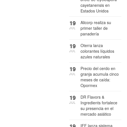
cayetanensis en
Estados Unidos
19
Alicorp realiza su
primer taller de
JUL
panadería
19
Oterra lanza
colorantes líquidos
JUL
azules naturales
19
Precio del cerdo en
granja acumula cinco
JUL
meses de caída:
Opormex
19
DR Flavors &
Ingredients fortalece
JUL
su presencia en el
mercado asiático
19
IFF lanza sistema