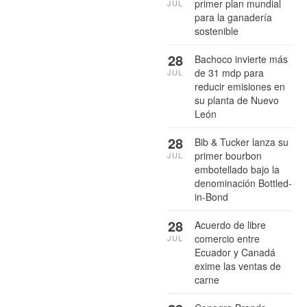
primer plan mundial
JUL
para la ganadería
sostenible
28
Bachoco invierte más
de 31 mdp para
JUL
reducir emisiones en
su planta de Nuevo
León
28
Bib & Tucker lanza su
primer bourbon
JUL
embotellado bajo la
denominación Bottled-
in-Bond
28
Acuerdo de libre
comercio entre
JUL
Ecuador y Canadá
exime las ventas de
carne