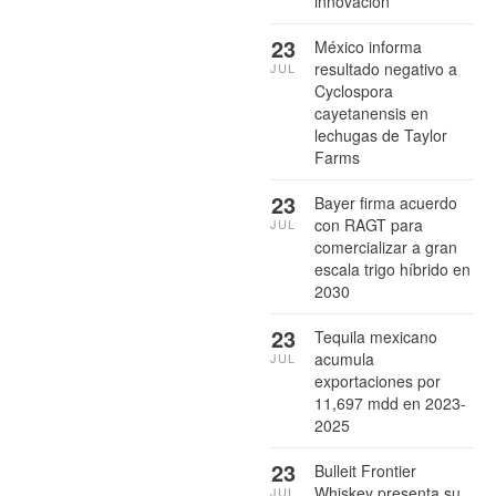
innovación
23
México informa
resultado negativo a
JUL
Cyclospora
cayetanensis en
lechugas de Taylor
Farms
23
Bayer firma acuerdo
con RAGT para
JUL
comercializar a gran
escala trigo híbrido en
2030
23
Tequila mexicano
acumula
JUL
exportaciones por
11,697 mdd en 2023-
2025
23
Bulleit Frontier
Whiskey presenta su
JUL