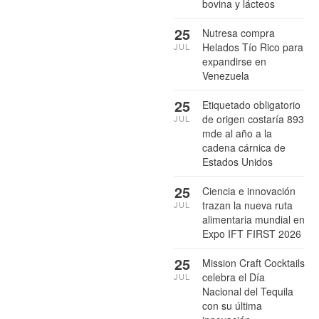
bovina y lácteos
25
Nutresa compra
Helados Tío Rico para
JUL
expandirse en
Venezuela
25
Etiquetado obligatorio
de origen costaría 893
JUL
mde al año a la
cadena cárnica de
Estados Unidos
25
Ciencia e innovación
trazan la nueva ruta
JUL
alimentaria mundial en
Expo IFT FIRST 2026
25
Mission Craft Cocktails
celebra el Día
JUL
Nacional del Tequila
con su última