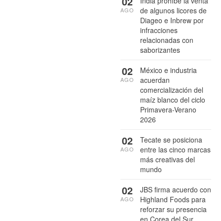
02
India prohíbe la venta
de algunos licores de
AGO
Diageo e Inbrew por
infracciones
relacionadas con
saborizantes
02
México e industria
acuerdan
AGO
comercialización del
maíz blanco del ciclo
Primavera-Verano
2026
02
Tecate se posiciona
entre las cinco marcas
AGO
más creativas del
mundo
02
JBS firma acuerdo con
Highland Foods para
AGO
reforzar su presencia
en Corea del Sur