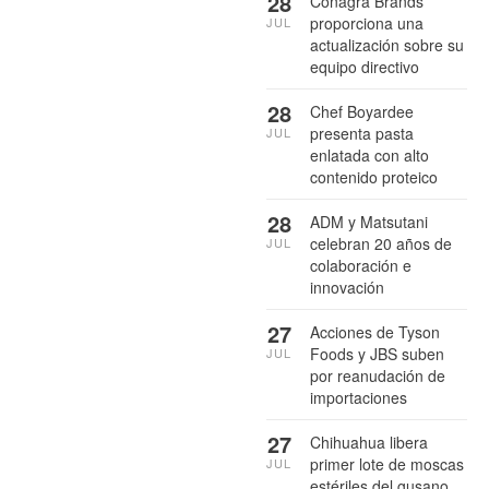
28
Conagra Brands
proporciona una
JUL
actualización sobre su
equipo directivo
28
Chef Boyardee
presenta pasta
JUL
enlatada con alto
contenido proteico
28
ADM y Matsutani
celebran 20 años de
JUL
colaboración e
innovación
27
Acciones de Tyson
Foods y JBS suben
JUL
por reanudación de
importaciones
27
Chihuahua libera
primer lote de moscas
JUL
estériles del gusano