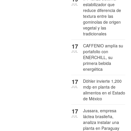
estabilizador que
JUL
reduce diferencia de
textura entre las
gominolas de origen
vegetal y las
tradicionales
17
CAFFENIO amplía su
portafolio con
JUL
ENERCHILL, su
primera bebida
energética
17
Döhler invierte 1,200
mdp en planta de
JUL
alimentos en el Estado
de México
17
Jussara, empresa
láctea brasileña,
JUL
analiza instalar una
planta en Paraguay