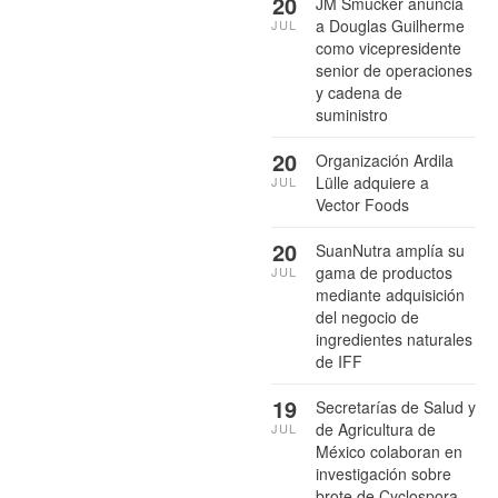
20
JM Smucker anuncia
a Douglas Guilherme
JUL
como vicepresidente
senior de operaciones
y cadena de
suministro
20
Organización Ardila
Lülle adquiere a
JUL
Vector Foods
20
SuanNutra amplía su
gama de productos
JUL
mediante adquisición
del negocio de
ingredientes naturales
de IFF
19
Secretarías de Salud y
de Agricultura de
JUL
México colaboran en
investigación sobre
brote de Cyclospora