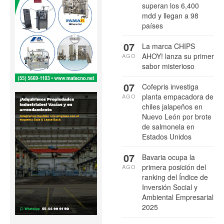
superan los 6,400
mdd y llegan a 98
países
07
La marca CHIPS
AHOY! lanza su primer
AGO
sabor misterioso
07
Cofepris investiga
planta empacadora de
AGO
chiles jalapeños en
Nuevo León por brote
de salmonela en
Estados Unidos
07
Bavaria ocupa la
primera posición del
AGO
ranking del Índice de
Inversión Social y
Ambiental Empresarial
2025