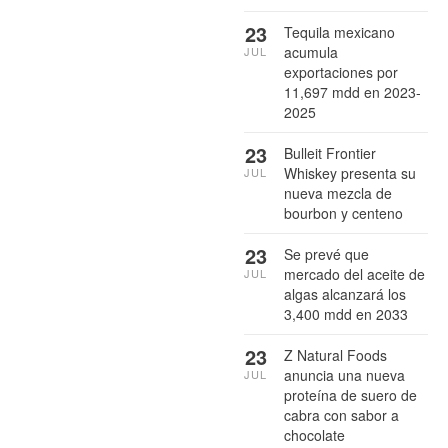
23
Tequila mexicano
acumula
JUL
exportaciones por
11,697 mdd en 2023-
2025
23
Bulleit Frontier
Whiskey presenta su
JUL
nueva mezcla de
bourbon y centeno
23
Se prevé que
mercado del aceite de
JUL
algas alcanzará los
3,400 mdd en 2033
23
Z Natural Foods
anuncia una nueva
JUL
proteína de suero de
cabra con sabor a
chocolate