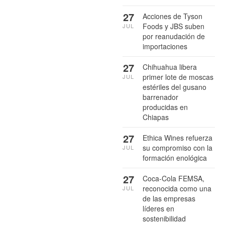
27
Acciones de Tyson
Foods y JBS suben
JUL
por reanudación de
importaciones
27
Chihuahua libera
primer lote de moscas
JUL
estériles del gusano
barrenador
producidas en
Chiapas
27
Ethica Wines refuerza
su compromiso con la
JUL
formación enológica
27
Coca-Cola FEMSA,
reconocida como una
JUL
de las empresas
líderes en
sostenibilidad