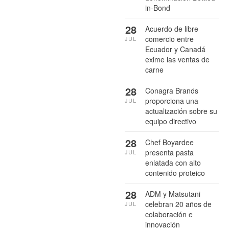
in-Bond
28
Acuerdo de libre
comercio entre
JUL
Ecuador y Canadá
exime las ventas de
carne
28
Conagra Brands
proporciona una
JUL
actualización sobre su
equipo directivo
28
Chef Boyardee
presenta pasta
JUL
enlatada con alto
contenido proteico
28
ADM y Matsutani
celebran 20 años de
JUL
colaboración e
innovación