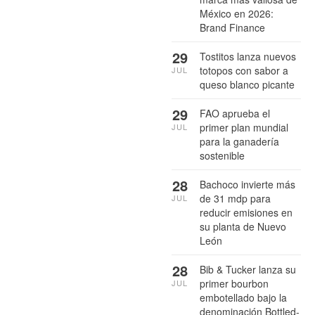
México en 2026:
Brand Finance
29
Tostitos lanza nuevos
totopos con sabor a
JUL
queso blanco picante
29
FAO aprueba el
primer plan mundial
JUL
para la ganadería
sostenible
28
Bachoco invierte más
de 31 mdp para
JUL
reducir emisiones en
su planta de Nuevo
León
28
Bib & Tucker lanza su
primer bourbon
JUL
embotellado bajo la
denominación Bottled-