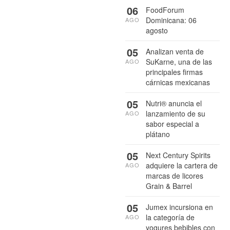
06
FoodForum
Dominicana: 06
AGO
agosto
05
Analizan venta de
SuKarne, una de las
AGO
principales firmas
cárnicas mexicanas
05
Nutri® anuncia el
lanzamiento de su
AGO
sabor especial a
plátano
05
Next Century Spirits
adquiere la cartera de
AGO
marcas de licores
Grain & Barrel
05
Jumex incursiona en
la categoría de
AGO
yogures bebibles con