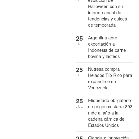
evolución de
Halloween con su
informe anual de
tendencias y dulces
de temporada
25
Argentina abre
exportación a
JUL
Indonesia de carne
bovina y lácteos
25
Nutresa compra
Helados Tío Rico para
JUL
expandirse en
Venezuela
25
Etiquetado obligatorio
de origen costaría 893
JUL
mde al año a la
cadena cárnica de
Estados Unidos
25
Ciencia e innovación