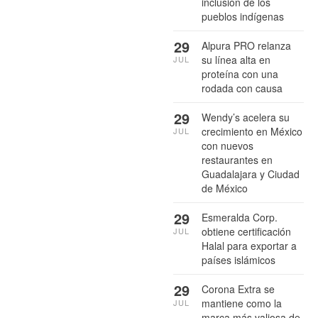
inclusión de los
pueblos indígenas
29
Alpura PRO relanza
su línea alta en
JUL
proteína con una
rodada con causa
29
Wendy’s acelera su
crecimiento en México
JUL
con nuevos
restaurantes en
Guadalajara y Ciudad
de México
29
Esmeralda Corp.
obtiene certificación
JUL
Halal para exportar a
países islámicos
29
Corona Extra se
mantiene como la
JUL
marca más valiosa de