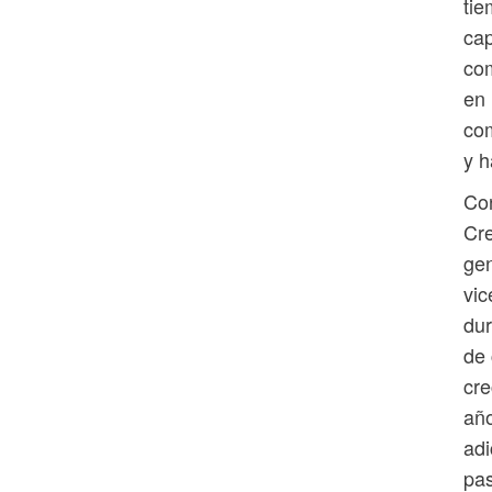
tie
cap
com
en 
co
y h
Con
Cre
gen
vic
dur
de 
cre
año
adi
pas