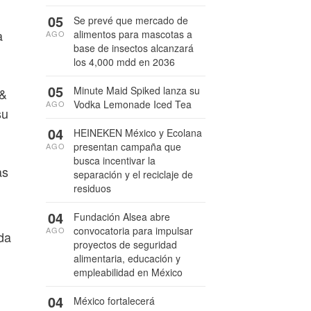
05
Se prevé que mercado de
a
alimentos para mascotas a
AGO
base de insectos alcanzará
los 4,000 mdd en 2036
05
Minute Maid Spiked lanza su
 &
Vodka Lemonade Iced Tea
AGO
su
04
HEINEKEN México y Ecolana
presentan campaña que
AGO
busca incentivar la
as
separación y el reciclaje de
residuos
04
Fundación Alsea abre
convocatoria para impulsar
AGO
da
proyectos de seguridad
alimentaria, educación y
empleabilidad en México
04
México fortalecerá