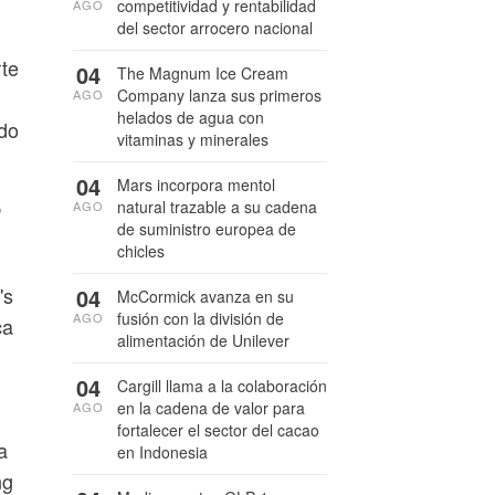
competitividad y rentabilidad
AGO
del sector arrocero nacional
rte
04
The Magnum Ice Cream
Company lanza sus primeros
AGO
helados de agua con
do
vitaminas y minerales
.
04
Mars incorpora mentol
,
natural trazable a su cadena
AGO
de suministro europea de
chicles
's
04
McCormick avanza en su
fusión con la división de
AGO
ca
alimentación de Unilever
04
Cargill llama a la colaboración
en la cadena de valor para
AGO
fortalecer el sector del cacao
a
en Indonesia
ng