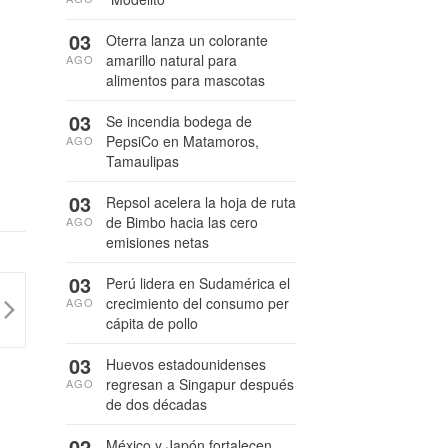
03
Oterra lanza un colorante
amarillo natural para
AGO
alimentos para mascotas
03
Se incendia bodega de
PepsiCo en Matamoros,
AGO
Tamaulipas
03
Repsol acelera la hoja de ruta
de Bimbo hacia las cero
AGO
emisiones netas
03
Perú lidera en Sudamérica el
crecimiento del consumo per
AGO
cápita de pollo
03
Huevos estadounidenses
regresan a Singapur después
AGO
de dos décadas
02
México y Japón fortalecen