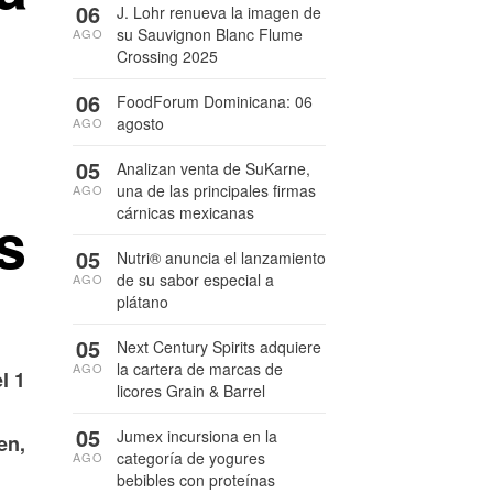
06
J. Lohr renueva la imagen de
su Sauvignon Blanc Flume
AGO
Crossing 2025
06
FoodForum Dominicana: 06
agosto
AGO
05
Analizan venta de SuKarne,
una de las principales firmas
AGO
s
cárnicas mexicanas
05
Nutri® anuncia el lanzamiento
de su sabor especial a
AGO
plátano
05
Next Century Spirits adquiere
la cartera de marcas de
AGO
l 1
licores Grain & Barrel
05
Jumex incursiona en la
en,
categoría de yogures
AGO
bebibles con proteínas