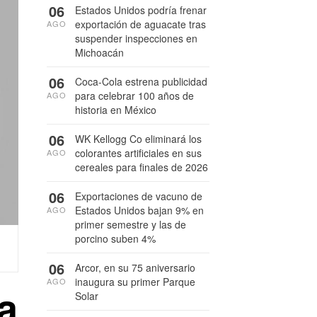
06
Estados Unidos podría frenar
exportación de aguacate tras
AGO
suspender inspecciones en
Michoacán
06
Coca-Cola estrena publicidad
para celebrar 100 años de
AGO
historia en México
06
WK Kellogg Co eliminará los
colorantes artificiales en sus
AGO
cereales para finales de 2026
06
Exportaciones de vacuno de
Estados Unidos bajan 9% en
AGO
primer semestre y las de
porcino suben 4%
06
Arcor, en su 75 aniversario
inaugura su primer Parque
AGO
a
Solar