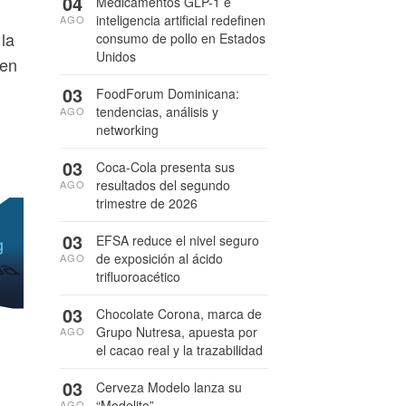
04
Medicamentos GLP-1 e
inteligencia artificial redefinen
AGO
la
consumo de pollo en Estados
Unidos
 en
03
FoodForum Dominicana:
tendencias, análisis y
AGO
networking
03
Coca-Cola presenta sus
resultados del segundo
AGO
trimestre de 2026
03
EFSA reduce el nivel seguro
de exposición al ácido
AGO
trifluoroacético
03
Chocolate Corona, marca de
Grupo Nutresa, apuesta por
AGO
el cacao real y la trazabilidad
03
Cerveza Modelo lanza su
“Modelito”
AGO