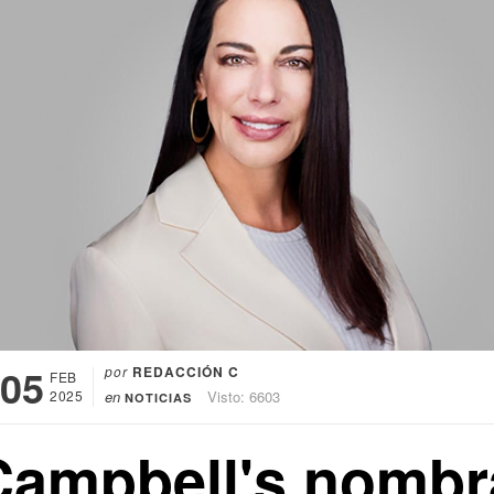
05
por
REDACCIÓN C
FEB
2025
en
Visto: 6603
NOTICIAS
Campbell's nombr