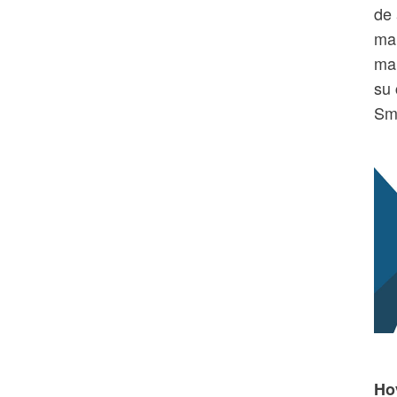
de 
mar
mar
su 
Sm
Ho