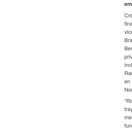
em
Cre
fin
vic
Bra
Bev
pri
inc
Rao
en 
No
“Ri
tra
mer
fun