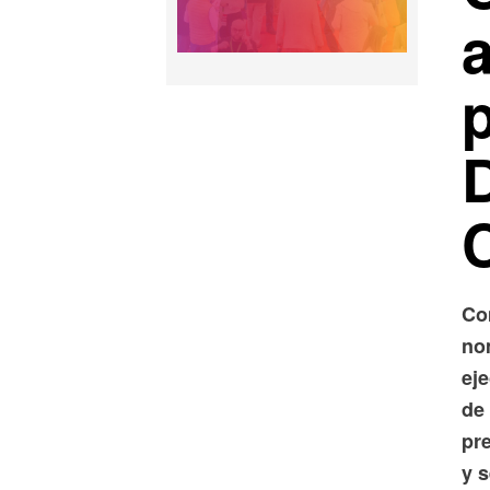
a
p
Co
no
eje
de 
pre
y 