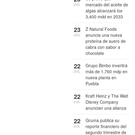
mercado del aceite de
JUL
algas alcanzará los
3,400 mdd en 2033
23
Z Natural Foods
anuncia una nueva
JUL
proteína de suero de
cabra con sabor a
chocolate
22
Grupo Bimbo invertirá
más de 1,760 mdp en
JUL
nueva planta en
Puebla
22
Kraft Heinz y The Walt
Disney Company
JUL
anuncian una alianza
22
Gruma publica su
reporte financiero del
JUL
segundo trimestre de