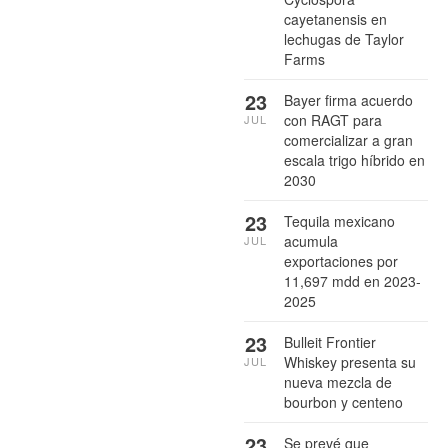
cayetanensis en
lechugas de Taylor
Farms
23
Bayer firma acuerdo
con RAGT para
JUL
comercializar a gran
escala trigo híbrido en
2030
23
Tequila mexicano
acumula
JUL
exportaciones por
11,697 mdd en 2023-
2025
23
Bulleit Frontier
Whiskey presenta su
JUL
nueva mezcla de
bourbon y centeno
23
Se prevé que