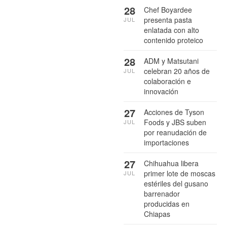
28
Chef Boyardee
presenta pasta
JUL
enlatada con alto
contenido proteico
28
ADM y Matsutani
celebran 20 años de
JUL
colaboración e
innovación
27
Acciones de Tyson
Foods y JBS suben
JUL
por reanudación de
importaciones
27
Chihuahua libera
primer lote de moscas
JUL
estériles del gusano
barrenador
producidas en
Chiapas