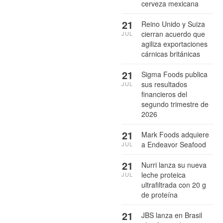
cerveza mexicana
21
Reino Unido y Suiza
cierran acuerdo que
JUL
agiliza exportaciones
cárnicas británicas
21
Sigma Foods publica
sus resultados
JUL
financieros del
segundo trimestre de
2026
21
Mark Foods adquiere
a Endeavor Seafood
JUL
21
Nurri lanza su nueva
leche proteica
JUL
ultrafiltrada con 20 g
de proteína
21
JBS lanza en Brasil