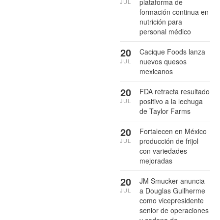
plataforma de
JUL
formación continua en
nutrición para
personal médico
20
Cacique Foods lanza
nuevos quesos
JUL
mexicanos
20
FDA retracta resultado
positivo a la lechuga
JUL
de Taylor Farms
20
Fortalecen en México
producción de frijol
JUL
con variedades
mejoradas
20
JM Smucker anuncia
a Douglas Guilherme
JUL
como vicepresidente
senior de operaciones