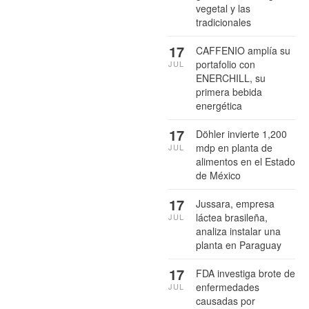
vegetal y las
tradicionales
17
CAFFENIO amplía su
portafolio con
JUL
ENERCHILL, su
primera bebida
energética
17
Döhler invierte 1,200
mdp en planta de
JUL
alimentos en el Estado
de México
17
Jussara, empresa
láctea brasileña,
JUL
analiza instalar una
planta en Paraguay
17
FDA investiga brote de
enfermedades
JUL
causadas por