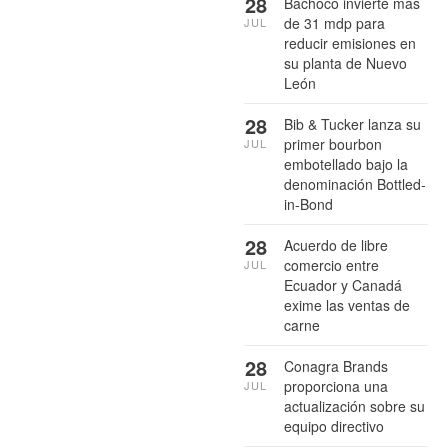
28
Bachoco invierte más
de 31 mdp para
JUL
reducir emisiones en
su planta de Nuevo
León
28
Bib & Tucker lanza su
primer bourbon
JUL
embotellado bajo la
denominación Bottled-
in-Bond
28
Acuerdo de libre
comercio entre
JUL
Ecuador y Canadá
exime las ventas de
carne
28
Conagra Brands
proporciona una
JUL
actualización sobre su
equipo directivo