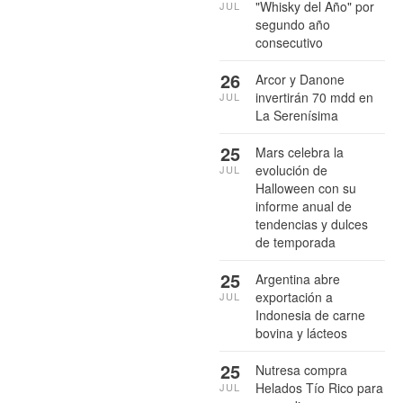
"Whisky del Año" por
JUL
segundo año
consecutivo
26
Arcor y Danone
invertirán 70 mdd en
JUL
La Serenísima
25
Mars celebra la
evolución de
JUL
Halloween con su
informe anual de
tendencias y dulces
de temporada
25
Argentina abre
exportación a
JUL
Indonesia de carne
bovina y lácteos
25
Nutresa compra
Helados Tío Rico para
JUL