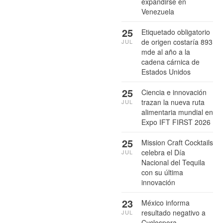
expandirse en
Venezuela
25
Etiquetado obligatorio
de origen costaría 893
JUL
mde al año a la
cadena cárnica de
Estados Unidos
25
Ciencia e innovación
trazan la nueva ruta
JUL
alimentaria mundial en
Expo IFT FIRST 2026
25
Mission Craft Cocktails
celebra el Día
JUL
Nacional del Tequila
con su última
innovación
23
México informa
resultado negativo a
JUL
Cyclospora