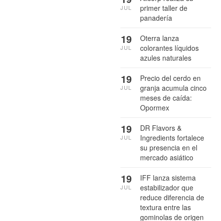
primer taller de
JUL
panadería
19
Oterra lanza
colorantes líquidos
JUL
azules naturales
19
Precio del cerdo en
granja acumula cinco
JUL
meses de caída:
Opormex
19
DR Flavors &
Ingredients fortalece
JUL
su presencia en el
mercado asiático
19
IFF lanza sistema
estabilizador que
JUL
reduce diferencia de
textura entre las
gominolas de origen