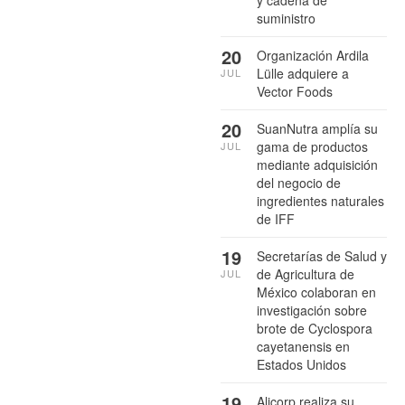
y cadena de
suministro
20
Organización Ardila
Lülle adquiere a
JUL
Vector Foods
20
SuanNutra amplía su
gama de productos
JUL
mediante adquisición
del negocio de
ingredientes naturales
de IFF
19
Secretarías de Salud y
de Agricultura de
JUL
México colaboran en
investigación sobre
brote de Cyclospora
cayetanensis en
Estados Unidos
19
Alicorp realiza su