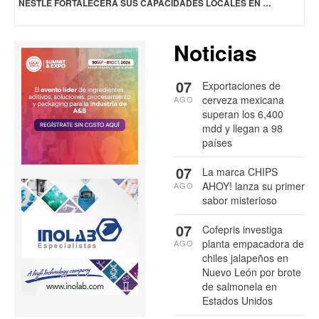
NESTLÉ FORTALECERÁ SUS CAPACIDADES LOCALES EN ÁREAS CLAVE DE INNOVACIÓN EN SINGAPUR
Noticias
07
Exportaciones de
cerveza mexicana
AGO
superan los 6,400
mdd y llegan a 98
países
07
La marca CHIPS
AHOY! lanza su primer
AGO
sabor misterioso
07
Cofepris investiga
planta empacadora de
AGO
chiles jalapeños en
Nuevo León por brote
de salmonela en
Estados Unidos