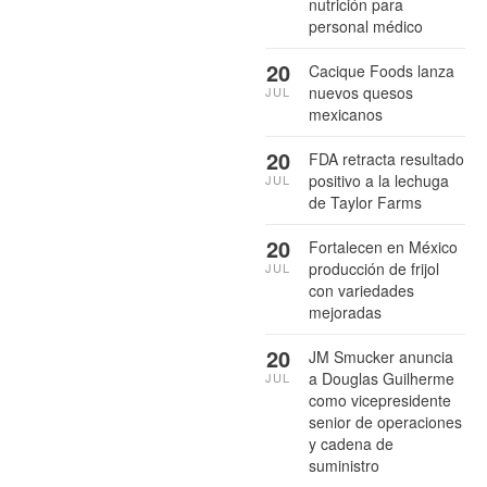
nutrición para
personal médico
20
Cacique Foods lanza
nuevos quesos
JUL
mexicanos
20
FDA retracta resultado
positivo a la lechuga
JUL
de Taylor Farms
20
Fortalecen en México
producción de frijol
JUL
con variedades
mejoradas
20
JM Smucker anuncia
a Douglas Guilherme
JUL
como vicepresidente
senior de operaciones
y cadena de
suministro