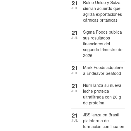
21
Reino Unido y Suiza
cierran acuerdo que
JUL
agiliza exportaciones
cárnicas británicas
21
Sigma Foods publica
sus resultados
JUL
financieros del
segundo trimestre de
2026
21
Mark Foods adquiere
a Endeavor Seafood
JUL
21
Nurri lanza su nueva
leche proteica
JUL
ultrafiltrada con 20 g
de proteína
21
JBS lanza en Brasil
plataforma de
JUL
formación continua en