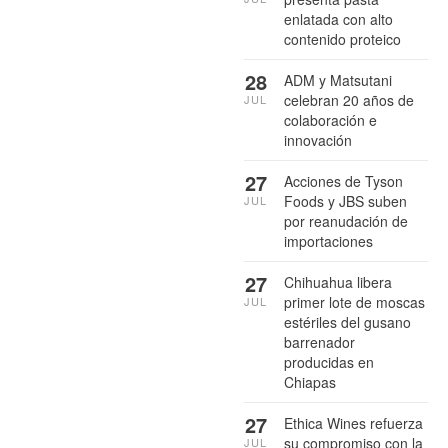
enlatada con alto
contenido proteico
28
ADM y Matsutani
celebran 20 años de
JUL
colaboración e
innovación
27
Acciones de Tyson
Foods y JBS suben
JUL
por reanudación de
importaciones
27
Chihuahua libera
primer lote de moscas
JUL
estériles del gusano
barrenador
producidas en
Chiapas
27
Ethica Wines refuerza
su compromiso con la
JUL