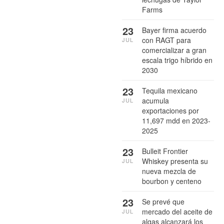
Farms
23
Bayer firma acuerdo
con RAGT para
JUL
comercializar a gran
escala trigo híbrido en
2030
23
Tequila mexicano
acumula
JUL
exportaciones por
11,697 mdd en 2023-
2025
23
Bulleit Frontier
Whiskey presenta su
JUL
nueva mezcla de
bourbon y centeno
23
Se prevé que
mercado del aceite de
JUL
algas alcanzará los