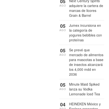
05
Next Century Spirits
adquiere la cartera de
AGO
marcas de licores
Grain & Barrel
05
Jumex incursiona en
la categoría de
AGO
yogures bebibles con
proteínas
05
Se prevé que
mercado de alimentos
AGO
para mascotas a base
de insectos alcanzará
los 4,000 mdd en
2036
05
Minute Maid Spiked
lanza su Vodka
AGO
Lemonade Iced Tea
04
HEINEKEN México y
Ecolana presentan
AGO