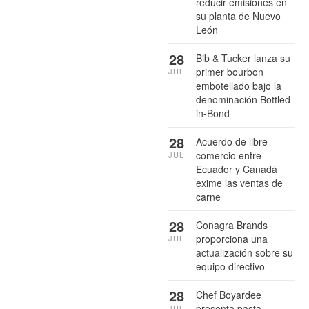
reducir emisiones en
su planta de Nuevo
León
28
Bib & Tucker lanza su
primer bourbon
JUL
embotellado bajo la
denominación Bottled-
in-Bond
28
Acuerdo de libre
comercio entre
JUL
Ecuador y Canadá
exime las ventas de
carne
28
Conagra Brands
proporciona una
JUL
actualización sobre su
equipo directivo
28
Chef Boyardee
presenta pasta
JUL