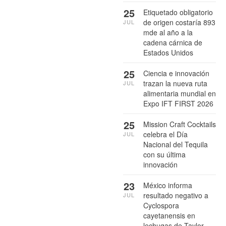
25
Etiquetado obligatorio
de origen costaría 893
JUL
mde al año a la
cadena cárnica de
Estados Unidos
25
Ciencia e innovación
trazan la nueva ruta
JUL
alimentaria mundial en
Expo IFT FIRST 2026
25
Mission Craft Cocktails
celebra el Día
JUL
Nacional del Tequila
con su última
innovación
23
México informa
resultado negativo a
JUL
Cyclospora
cayetanensis en
lechugas de Taylor