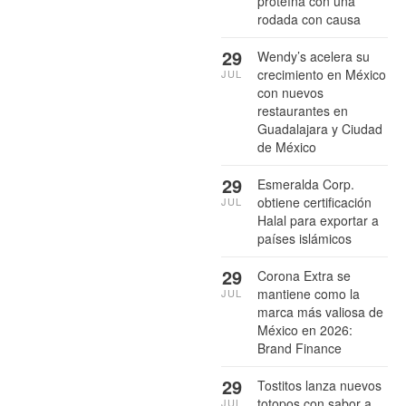
proteína con una
rodada con causa
29
Wendy’s acelera su
crecimiento en México
JUL
con nuevos
restaurantes en
Guadalajara y Ciudad
de México
29
Esmeralda Corp.
obtiene certificación
JUL
Halal para exportar a
países islámicos
29
Corona Extra se
mantiene como la
JUL
marca más valiosa de
México en 2026:
Brand Finance
29
Tostitos lanza nuevos
totopos con sabor a
JUL