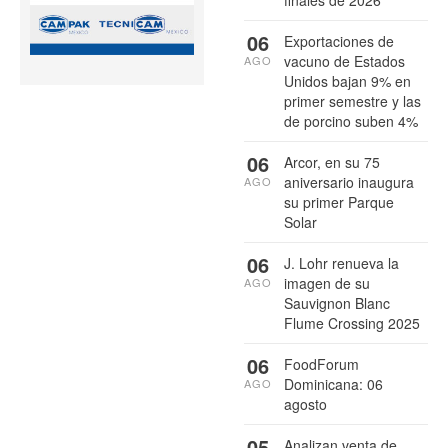
finales de 2026
06
Exportaciones de
vacuno de Estados
AGO
Unidos bajan 9% en
primer semestre y las
de porcino suben 4%
06
Arcor, en su 75
aniversario inaugura
AGO
su primer Parque
Solar
06
J. Lohr renueva la
imagen de su
AGO
Sauvignon Blanc
Flume Crossing 2025
06
FoodForum
Dominicana: 06
AGO
agosto
05
Analizan venta de