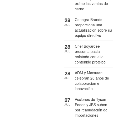
exime las ventas de
carne
28
Conagra Brands
proporciona una
JUL
actualización sobre su
equipo directivo
28
Chef Boyardee
presenta pasta
JUL
enlatada con alto
contenido proteico
28
ADM y Matsutani
celebran 20 años de
JUL
colaboración e
innovación
27
Acciones de Tyson
Foods y JBS suben
JUL
por reanudación de
importaciones