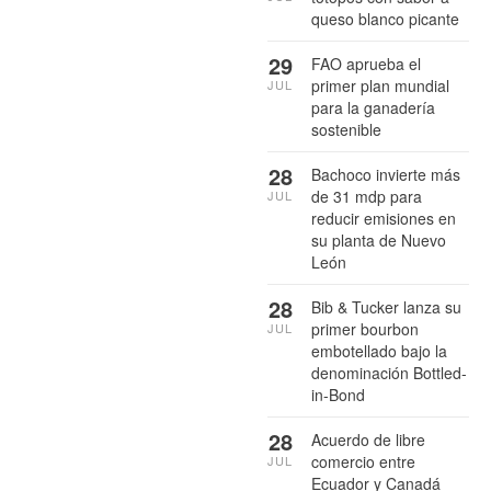
queso blanco picante
29
FAO aprueba el
primer plan mundial
JUL
para la ganadería
sostenible
28
Bachoco invierte más
de 31 mdp para
JUL
reducir emisiones en
su planta de Nuevo
León
28
Bib & Tucker lanza su
primer bourbon
JUL
embotellado bajo la
denominación Bottled-
in-Bond
28
Acuerdo de libre
comercio entre
JUL
Ecuador y Canadá