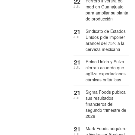
22
Ferrero invertirá 86
mdd en Guanajuato
JUL
para ampliar su planta
de producción
21
Sindicato de Estados
Unidos pide imponer
JUL
arancel del 75% a la
cerveza mexicana
21
Reino Unido y Suiza
cierran acuerdo que
JUL
agiliza exportaciones
cárnicas británicas
21
Sigma Foods publica
sus resultados
JUL
financieros del
segundo trimestre de
2026
21
Mark Foods adquiere
a Endeavor Seafood
JUL