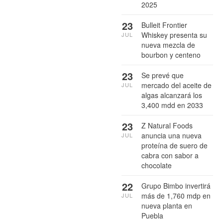
2025
23
Bulleit Frontier
Whiskey presenta su
JUL
nueva mezcla de
bourbon y centeno
23
Se prevé que
mercado del aceite de
JUL
algas alcanzará los
3,400 mdd en 2033
23
Z Natural Foods
anuncia una nueva
JUL
proteína de suero de
cabra con sabor a
chocolate
22
Grupo Bimbo invertirá
más de 1,760 mdp en
JUL
nueva planta en
Puebla