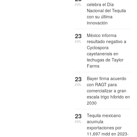
celebra el Día
JUL
Nacional del Tequila
con su última
innovación
23
México informa
resultado negativo a
JUL
Cyclospora
cayetanensis en
lechugas de Taylor
Farms
23
Bayer firma acuerdo
con RAGT para
JUL
comercializar a gran
escala trigo híbrido en
2030
23
Tequila mexicano
acumula
JUL
exportaciones por
11,697 mdd en 2023-