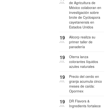
de Agricultura de
JUL
México colaboran en
investigación sobre
brote de Cyclospora
cayetanensis en
Estados Unidos
19
Alicorp realiza su
primer taller de
JUL
panadería
19
Oterra lanza
colorantes líquidos
JUL
azules naturales
19
Precio del cerdo en
granja acumula cinco
JUL
meses de caída:
Opormex
19
DR Flavors &
Ingredients fortalece
JUL