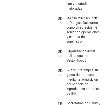
con variedades
mejoradas
20
JM Smucker anuncia
a Douglas Guilherme
JUL
como vicepresidente
senior de operaciones
y cadena de
suministro
20
Organización Ardila
Lülle adquiere a
JUL
Vector Foods
20
SuanNutra amplía su
gama de productos
JUL
mediante adquisición
del negocio de
ingredientes naturales
de IFF
19
Secretarías de Salud y