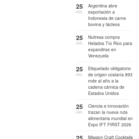
25
Argentina abre
exportación a
JUL
Indonesia de carne
bovina y lácteos
25
Nutresa compra
Helados Tío Rico para
JUL
expandirse en
Venezuela
25
Etiquetado obligatorio
de origen costaría 893
JUL
mde al año a la
cadena cárnica de
Estados Unidos
25
Ciencia e innovación
trazan la nueva ruta
JUL
alimentaria mundial en
Expo IFT FIRST 2026
25
Mission Craft Cocktails