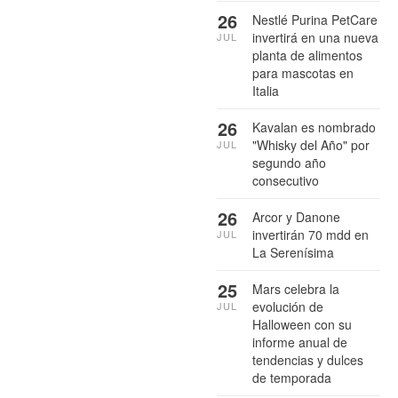
26
Nestlé Purina PetCare
invertirá en una nueva
JUL
planta de alimentos
para mascotas en
Italia
26
Kavalan es nombrado
"Whisky del Año" por
JUL
segundo año
consecutivo
26
Arcor y Danone
invertirán 70 mdd en
JUL
La Serenísima
25
Mars celebra la
evolución de
JUL
Halloween con su
informe anual de
tendencias y dulces
de temporada