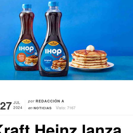
27
por
REDACCIÓN A
JUL
2024
en
Visto: 7167
NOTICIAS
raft Heinz lanza