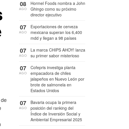
08
Hormel Foods nombra a John
s
Ghingo como su próximo
AGO
director ejecutivo
e
07
Exportaciones de cerveza
mexicana superan los 6,400
AGO
mdd y llegan a 98 países
07
La marca CHIPS AHOY! lanza
su primer sabor misterioso
AGO
07
Cofepris investiga planta
empacadora de chiles
AGO
jalapeños en Nuevo León por
brote de salmonela en
Estados Unidos
 de
07
Bavaria ocupa la primera
e
posición del ranking del
AGO
Índice de Inversión Social y
Ambiental Empresarial 2025
n