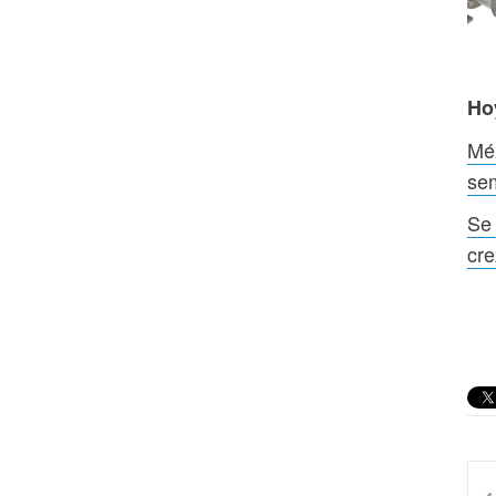
Ho
Méx
sem
Se 
cre