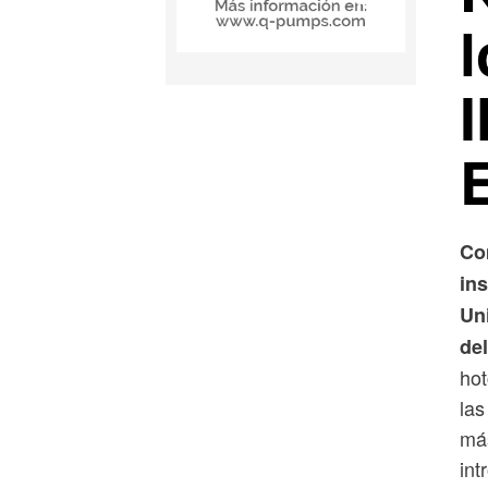
Co
in
Un
de
hot
las
más
int