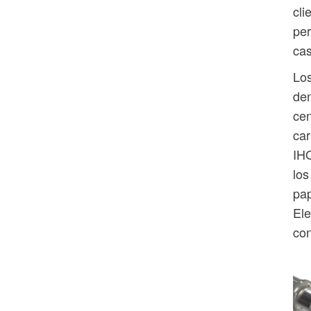
cli
per
cas
Los
den
cen
car
IHO
los
pap
Ele
con