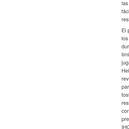
las
fác
res
El 
los
dur
lim
jug
Hei
rev
pa
tos
res
con
pre
IHO