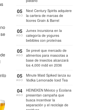
plátano
as
05
Next Century Spirits adquiere
la cartera de marcas de
AGO
licores Grain & Barrel
uno
05
Jumex incursiona en la
 se
categoría de yogures
AGO
bebibles con proteínas
05
Se prevé que mercado de
 de
alimentos para mascotas a
AGO
base de insectos alcanzará
l
los 4,000 mdd en 2036
05
ento
Minute Maid Spiked lanza su
Vodka Lemonade Iced Tea
AGO
04
HEINEKEN México y Ecolana
presentan campaña que
AGO
busca incentivar la
separación y el reciclaje de
residuos