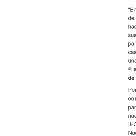
"En
de 
hac
sus
paí
cas
una
® e
de
Por
co
pan
nue
IHO
Nue