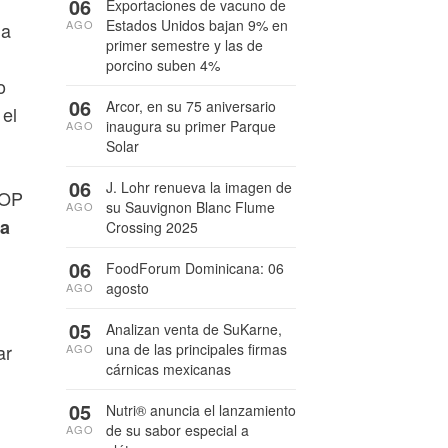
06
Exportaciones de vacuno de
Estados Unidos bajan 9% en
AGO
da
primer semestre y las de
porcino suben 4%
o
06
Arcor, en su 75 aniversario
 el
inaugura su primer Parque
AGO
Solar
06
J. Lohr renueva la imagen de
HOP
su Sauvignon Blanc Flume
AGO
da
Crossing 2025
06
FoodForum Dominicana: 06
agosto
AGO
05
Analizan venta de SuKarne,
una de las principales firmas
ar
AGO
cárnicas mexicanas
05
Nutri® anuncia el lanzamiento
de su sabor especial a
AGO