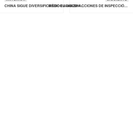
CHINA SIGUE DIVERSIFICANDO EL ORIGEN DE SUS IMPORTACIONES CÁRNICAS
MÉXICO AVANZA ACCIONES DE INSPECCIÓN Y CERTIFICACIÓN DE SEMILLAS EN LA PRODUCCIÓN DE MAÍZ, FRIJOL, JITOMATE Y FRUTILLAS