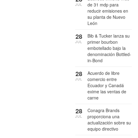
de 31 mdp para
JUL
reducir emisiones en
su planta de Nuevo
León
28
Bib & Tucker lanza su
primer bourbon
JUL
embotellado bajo la
denominación Bottled-
in-Bond
28
Acuerdo de libre
comercio entre
JUL
Ecuador y Canadá
exime las ventas de
carne
28
Conagra Brands
proporciona una
JUL
actualización sobre su
equipo directivo