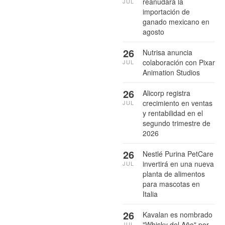
reanudará la
JUL
importación de
ganado mexicano en
agosto
26
Nutrisa anuncia
colaboración con Pixar
JUL
Animation Studios
26
Alicorp registra
crecimiento en ventas
JUL
y rentabilidad en el
segundo trimestre de
2026
26
Nestlé Purina PetCare
invertirá en una nueva
JUL
planta de alimentos
para mascotas en
Italia
26
Kavalan es nombrado
"Whisky del Año" por
JUL