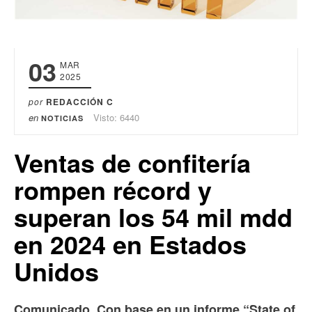
03
MAR
2025
por
REDACCIÓN C
en
Visto: 6440
NOTICIAS
Ventas de confitería
rompen récord y
superan los 54 mil mdd
en 2024 en Estados
Unidos
Comunicado. Con base en un informe “State of