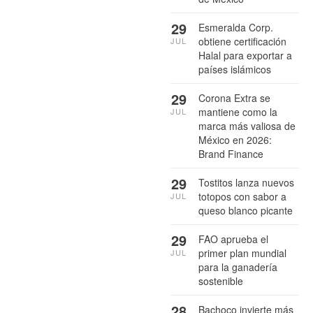
29
Esmeralda Corp.
obtiene certificación
JUL
Halal para exportar a
países islámicos
29
Corona Extra se
mantiene como la
JUL
marca más valiosa de
México en 2026:
Brand Finance
29
Tostitos lanza nuevos
totopos con sabor a
JUL
queso blanco picante
29
FAO aprueba el
primer plan mundial
JUL
para la ganadería
sostenible
28
Bachoco invierte más