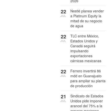
2026
22
Nestlé planea vender
a Platinum Equity la
JUL
mitad de su negocio
de agua
22
TLC entre México,
Estados Unidos y
JUL
Canadá seguirá
impulsando
exportaciones
cárnicas mexicanas
22
Ferrero invertirá 86
mdd en Guanajuato
JUL
para ampliar su planta
de producción
21
Sindicato de Estados
Unidos pide imponer
JUL
arancel del 75% a la
cerveza mexicana