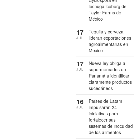
Cyclospora en
lechuga iceberg de
Taylor Farms de
México
17
Tequila y cerveza
lideran exportaciones
JUL
agroalimentarias en
México
17
Nueva ley obliga a
supermercados en
JUL
Panamá a identificar
claramente productos
sucedáneos
16
Países de Latam
impulsarán 24
JUL
iniciativas para
fortalecer sus
sistemas de inocuidad
de los alimentos