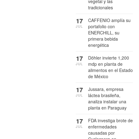
vegetal y las
tradicionales
17
CAFFENIO amplía su
portafolio con
JUL
ENERCHILL, su
primera bebida
energética
17
Döhler invierte 1,200
mdp en planta de
JUL
alimentos en el Estado
de México
17
Jussara, empresa
láctea brasileña,
JUL
analiza instalar una
planta en Paraguay
17
FDA investiga brote de
enfermedades
JUL
causadas por