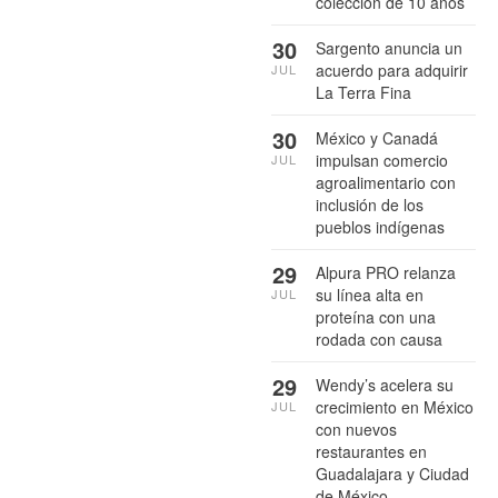
colección de 10 años
30
Sargento anuncia un
acuerdo para adquirir
JUL
La Terra Fina
30
México y Canadá
impulsan comercio
JUL
agroalimentario con
inclusión de los
pueblos indígenas
29
Alpura PRO relanza
su línea alta en
JUL
proteína con una
rodada con causa
29
Wendy’s acelera su
crecimiento en México
JUL
con nuevos
restaurantes en
Guadalajara y Ciudad
de México