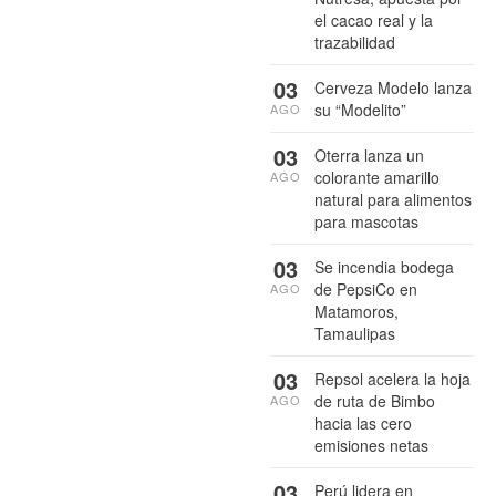
el cacao real y la
trazabilidad
03
Cerveza Modelo lanza
su “Modelito”
AGO
03
Oterra lanza un
colorante amarillo
AGO
natural para alimentos
para mascotas
03
Se incendia bodega
de PepsiCo en
AGO
Matamoros,
Tamaulipas
03
Repsol acelera la hoja
de ruta de Bimbo
AGO
hacia las cero
emisiones netas
03
Perú lidera en