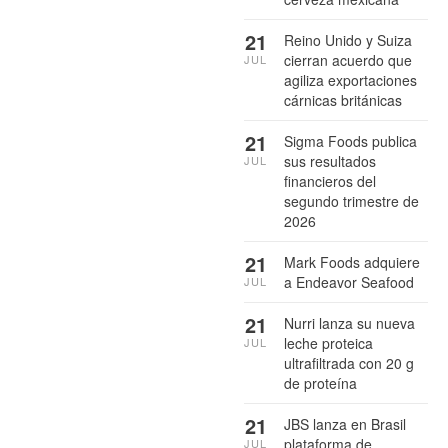
21
Reino Unido y Suiza
cierran acuerdo que
JUL
agiliza exportaciones
cárnicas británicas
21
Sigma Foods publica
sus resultados
JUL
financieros del
segundo trimestre de
2026
21
Mark Foods adquiere
a Endeavor Seafood
JUL
21
Nurri lanza su nueva
leche proteica
JUL
ultrafiltrada con 20 g
de proteína
21
JBS lanza en Brasil
plataforma de
JUL