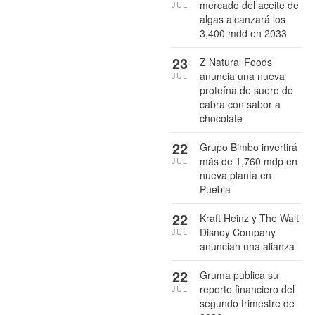
mercado del aceite de
JUL
algas alcanzará los
3,400 mdd en 2033
23
Z Natural Foods
anuncia una nueva
JUL
proteína de suero de
cabra con sabor a
chocolate
22
Grupo Bimbo invertirá
más de 1,760 mdp en
JUL
nueva planta en
Puebla
22
Kraft Heinz y The Walt
Disney Company
JUL
anuncian una alianza
22
Gruma publica su
reporte financiero del
JUL
segundo trimestre de