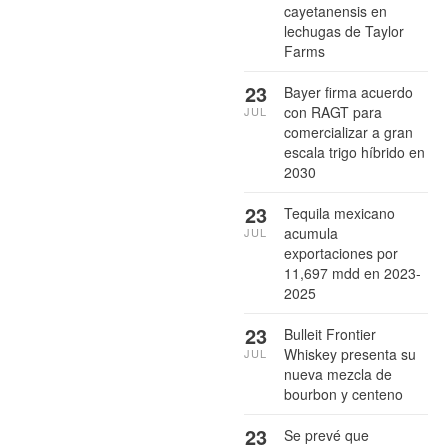
cayetanensis en
lechugas de Taylor
Farms
23
Bayer firma acuerdo
con RAGT para
JUL
comercializar a gran
escala trigo híbrido en
2030
23
Tequila mexicano
acumula
JUL
exportaciones por
11,697 mdd en 2023-
2025
23
Bulleit Frontier
Whiskey presenta su
JUL
nueva mezcla de
bourbon y centeno
23
Se prevé que