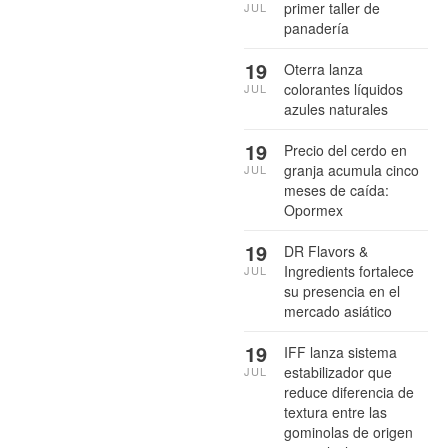
primer taller de
JUL
panadería
19
Oterra lanza
colorantes líquidos
JUL
azules naturales
19
Precio del cerdo en
granja acumula cinco
JUL
meses de caída:
Opormex
19
DR Flavors &
Ingredients fortalece
JUL
su presencia en el
mercado asiático
19
IFF lanza sistema
estabilizador que
JUL
reduce diferencia de
textura entre las
gominolas de origen