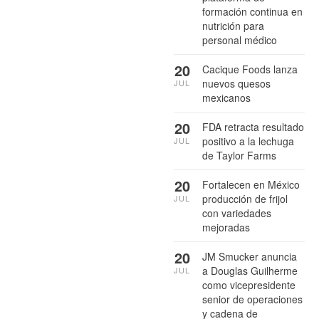
formación continua en
nutrición para
personal médico
20
Cacique Foods lanza
nuevos quesos
JUL
mexicanos
20
FDA retracta resultado
positivo a la lechuga
JUL
de Taylor Farms
20
Fortalecen en México
producción de frijol
JUL
con variedades
mejoradas
20
JM Smucker anuncia
a Douglas Guilherme
JUL
como vicepresidente
senior de operaciones
y cadena de