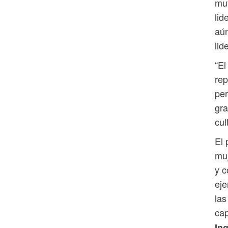
muy
lid
aún
lid
“El
rep
per
gra
cul
El 
muj
y c
eje
las
cap
Ing