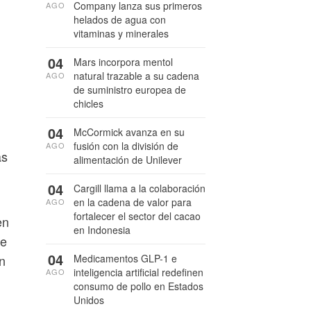
Company lanza sus primeros
AGO
helados de agua con
vitaminas y minerales
04
Mars incorpora mentol
natural trazable a su cadena
AGO
de suministro europea de
chicles
04
McCormick avanza en su
fusión con la división de
AGO
as
alimentación de Unilever
04
Cargill llama a la colaboración
en la cadena de valor para
AGO
fortalecer el sector del cacao
en
en Indonesia
te
04
Medicamentos GLP-1 e
n
inteligencia artificial redefinen
AGO
consumo de pollo en Estados
Unidos