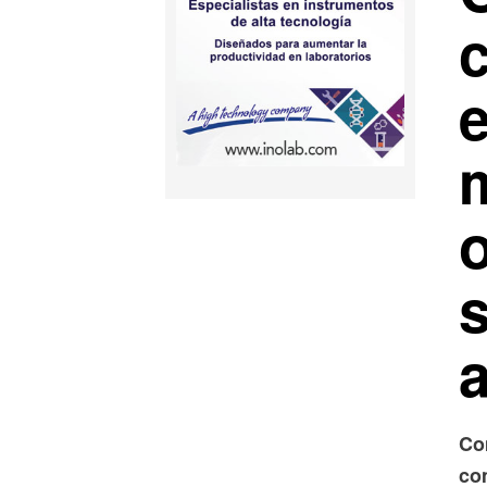
a
Co
co