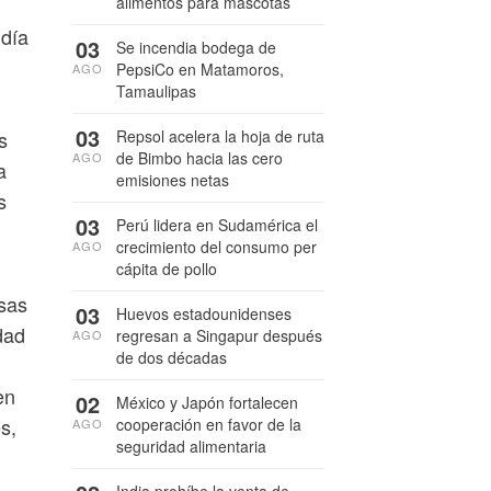
alimentos para mascotas
 día
03
Se incendia bodega de
PepsiCo en Matamoros,
AGO
Tamaulipas
03
Repsol acelera la hoja de ruta
s
de Bimbo hacia las cero
AGO
a
emisiones netas
s
03
Perú lidera en Sudamérica el
crecimiento del consumo per
AGO
cápita de pollo
osas
03
Huevos estadounidenses
dad
regresan a Singapur después
AGO
de dos décadas
en
02
México y Japón fortalecen
s,
cooperación en favor de la
AGO
seguridad alimentaria