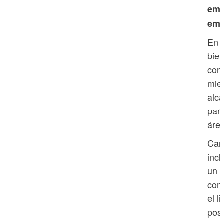
em
em
En 
bie
con
mie
alc
par
áre
Car
inc
un 
com
el 
pos