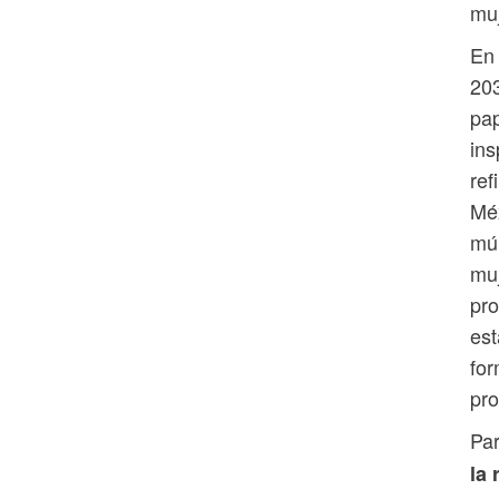
muj
En 
203
pap
ins
ref
Méx
múl
muj
pro
est
for
pro
Pa
la 