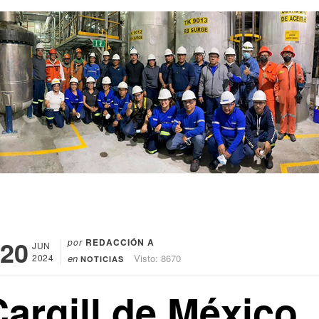
20
por
REDACCIÓN A
JUN
2024
en
Visto: 8670
NOTICIAS
Cargill de México