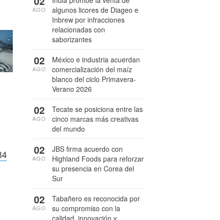
02
India prohíbe la venta de
algunos licores de Diageo e
AGO
Inbrew por infracciones
relacionadas con
saborizantes
02
México e industria acuerdan
comercialización del maíz
AGO
blanco del ciclo Primavera-
Verano 2026
02
Tecate se posiciona entre las
cinco marcas más creativas
AGO
del mundo
02
JBS firma acuerdo con
34
Highland Foods para reforzar
AGO
su presencia en Corea del
Sur
02
Tabañero es reconocida por
su compromiso con la
AGO
calidad, innovación y