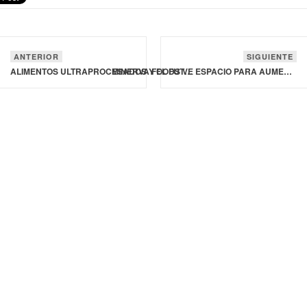
ANTERIOR
SIGUIENTE
ALIMENTOS ULTRAPROCESADOS ​​Y EL FUTURO DE LA FDA ENTRE CONFERENCIAS MAGISTRALES Y SESIONES DESTACADAS EN IFT FIRST
MINERVA FOODS VE ESPACIO PARA AUMENTAR CONEXIÓN CON ORIENTE MEDIO