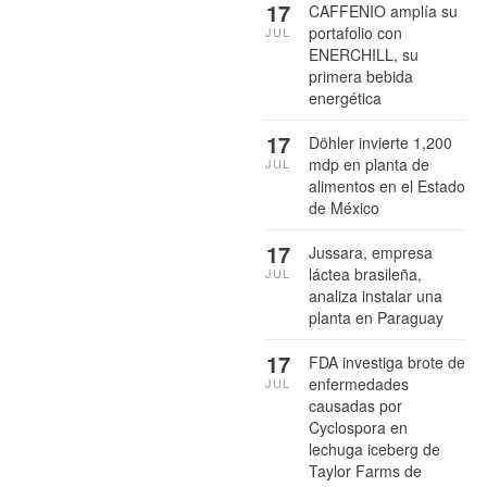
17
CAFFENIO amplía su
portafolio con
JUL
ENERCHILL, su
primera bebida
energética
17
Döhler invierte 1,200
mdp en planta de
JUL
alimentos en el Estado
de México
17
Jussara, empresa
láctea brasileña,
JUL
analiza instalar una
planta en Paraguay
17
FDA investiga brote de
enfermedades
JUL
causadas por
Cyclospora en
lechuga iceberg de
Taylor Farms de