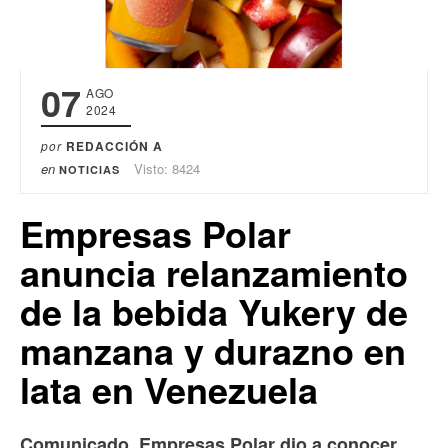
07
AGO
2024
por
REDACCIÓN A
en
Visto: 8424
NOTICIAS
Empresas Polar
anuncia relanzamiento
de la bebida Yukery de
manzana y durazno en
lata en Venezuela
Comunicado. Empresas Polar dio a conocer