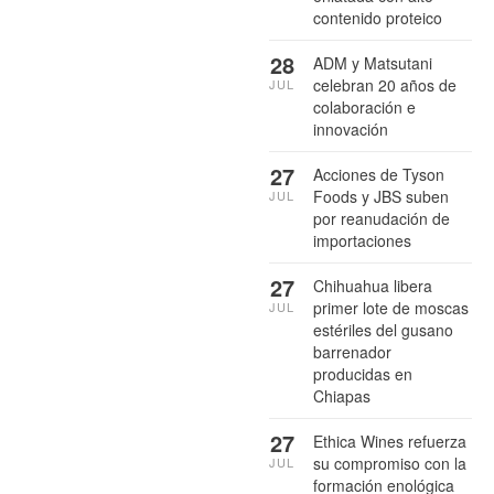
contenido proteico
28
ADM y Matsutani
celebran 20 años de
JUL
colaboración e
innovación
27
Acciones de Tyson
Foods y JBS suben
JUL
por reanudación de
importaciones
27
Chihuahua libera
primer lote de moscas
JUL
estériles del gusano
barrenador
producidas en
Chiapas
27
Ethica Wines refuerza
su compromiso con la
JUL
formación enológica