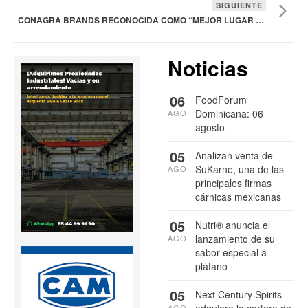
SIGUIENTE
CONAGRA BRANDS RECONOCIDA COMO “MEJOR LUGAR DE TRABAJO PARA LA INCLUSIÓN DE PERSONAS CON DISCAPACIDAD”
Noticias
06
FoodForum
Dominicana: 06
AGO
agosto
05
Analizan venta de
SuKarne, una de las
AGO
principales firmas
cárnicas mexicanas
05
Nutri® anuncia el
lanzamiento de su
AGO
sabor especial a
plátano
05
Next Century Spirits
adquiere la cartera de
AGO