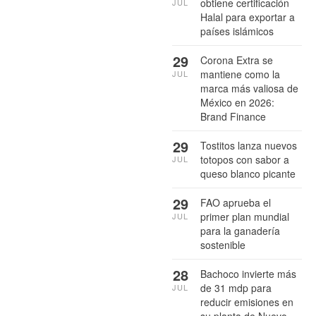
obtiene certificación
JUL
Halal para exportar a
países islámicos
29
Corona Extra se
mantiene como la
JUL
marca más valiosa de
México en 2026:
Brand Finance
29
Tostitos lanza nuevos
totopos con sabor a
JUL
queso blanco picante
29
FAO aprueba el
primer plan mundial
JUL
para la ganadería
sostenible
28
Bachoco invierte más
de 31 mdp para
JUL
reducir emisiones en
su planta de Nuevo