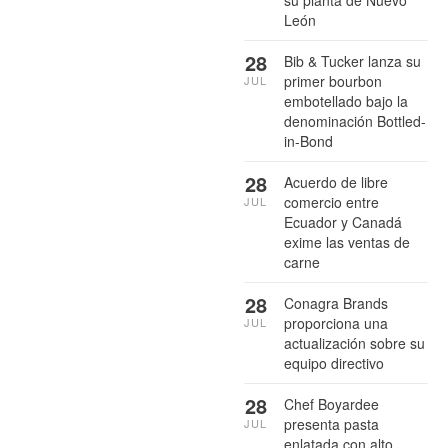
León
28
Bib & Tucker lanza su
primer bourbon
JUL
embotellado bajo la
denominación Bottled-
in-Bond
28
Acuerdo de libre
comercio entre
JUL
Ecuador y Canadá
exime las ventas de
carne
28
Conagra Brands
proporciona una
JUL
actualización sobre su
equipo directivo
28
Chef Boyardee
presenta pasta
JUL
enlatada con alto