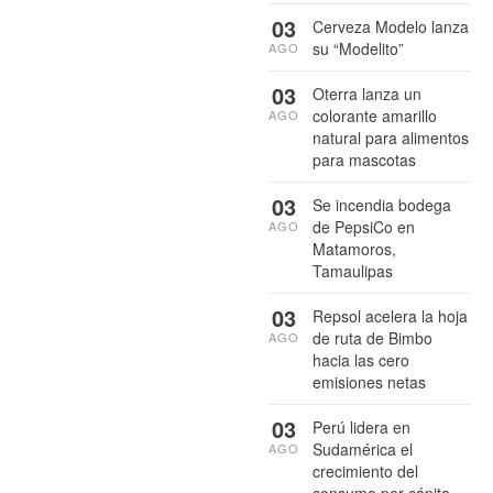
03
Cerveza Modelo lanza
su “Modelito”
AGO
03
Oterra lanza un
colorante amarillo
AGO
natural para alimentos
para mascotas
03
Se incendia bodega
de PepsiCo en
AGO
Matamoros,
Tamaulipas
03
Repsol acelera la hoja
de ruta de Bimbo
AGO
hacia las cero
emisiones netas
03
Perú lidera en
Sudamérica el
AGO
crecimiento del
consumo per cápita