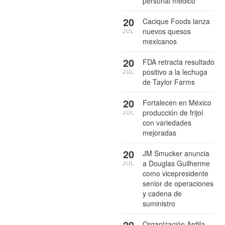
personal médico
20
Cacique Foods lanza
nuevos quesos
JUL
mexicanos
20
FDA retracta resultado
positivo a la lechuga
JUL
de Taylor Farms
20
Fortalecen en México
producción de frijol
JUL
con variedades
mejoradas
20
JM Smucker anuncia
a Douglas Guilherme
JUL
como vicepresidente
senior de operaciones
y cadena de
suministro
20
Organización Ardila