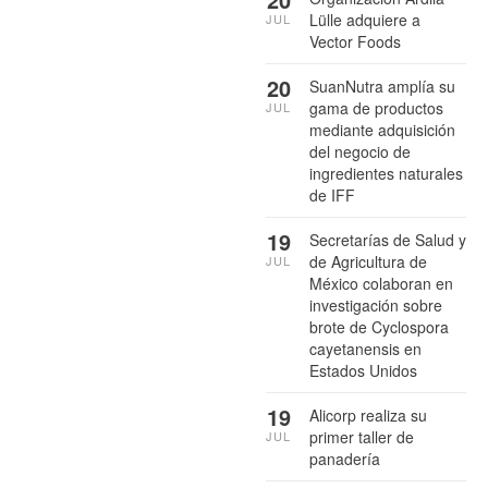
Lülle adquiere a
JUL
Vector Foods
20
SuanNutra amplía su
gama de productos
JUL
mediante adquisición
del negocio de
ingredientes naturales
de IFF
19
Secretarías de Salud y
de Agricultura de
JUL
México colaboran en
investigación sobre
brote de Cyclospora
cayetanensis en
Estados Unidos
19
Alicorp realiza su
primer taller de
JUL
panadería