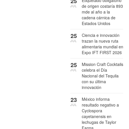
25
Etiquetado obligatorio
de origen costaría 893
JUL
mde al año a la
cadena cárnica de
Estados Unidos
25
Ciencia e innovación
trazan la nueva ruta
JUL
alimentaria mundial en
Expo IFT FIRST 2026
25
Mission Craft Cocktails
celebra el Día
JUL
Nacional del Tequila
con su última
innovación
23
México informa
resultado negativo a
JUL
Cyclospora
cayetanensis en
lechugas de Taylor
Farms