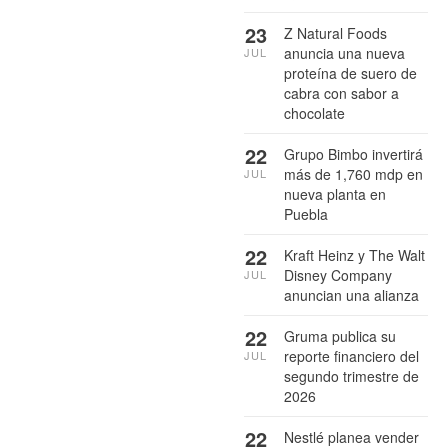
23
Z Natural Foods
anuncia una nueva
JUL
proteína de suero de
cabra con sabor a
chocolate
22
Grupo Bimbo invertirá
más de 1,760 mdp en
JUL
nueva planta en
Puebla
22
Kraft Heinz y The Walt
Disney Company
JUL
anuncian una alianza
22
Gruma publica su
reporte financiero del
JUL
segundo trimestre de
2026
22
Nestlé planea vender