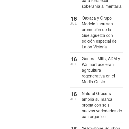
para fortalecer
soberanía alimentaria
16
Oaxaca y Grupo
Modelo impulsan
JUL
promoción de la
Guelaguetza con
edición especial de
Latón Victoria
16
General Mills, ADM y
Walmart aceleran
JUL
agricultura
regenerativa en el
Medio Oeste
16
Natural Grocers
amplía su marca
JUL
propia con seis
nuevas variedades de
pan orgánico
16
Yellowstone Bourbon