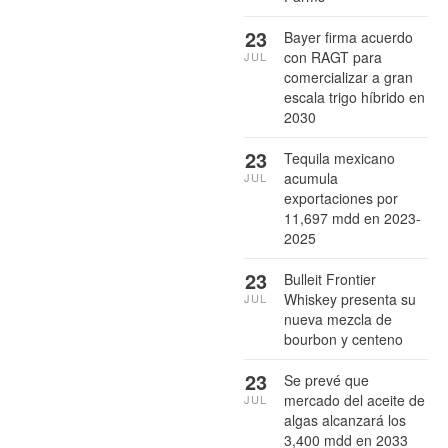
23
Bayer firma acuerdo
con RAGT para
JUL
comercializar a gran
escala trigo híbrido en
2030
23
Tequila mexicano
acumula
JUL
exportaciones por
11,697 mdd en 2023-
2025
23
Bulleit Frontier
Whiskey presenta su
JUL
nueva mezcla de
bourbon y centeno
23
Se prevé que
mercado del aceite de
JUL
algas alcanzará los
3,400 mdd en 2033