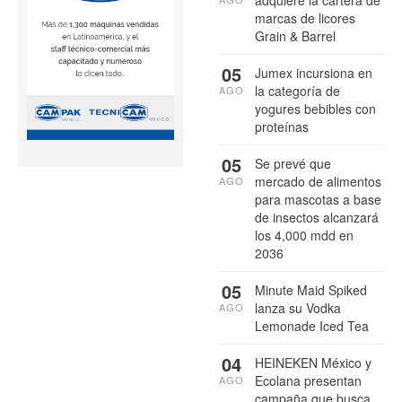
marcas de licores
Grain & Barrel
05
Jumex incursiona en
la categoría de
AGO
yogures bebibles con
proteínas
05
Se prevé que
mercado de alimentos
AGO
para mascotas a base
de insectos alcanzará
los 4,000 mdd en
2036
05
Minute Maid Spiked
lanza su Vodka
AGO
Lemonade Iced Tea
04
HEINEKEN México y
Ecolana presentan
AGO
campaña que busca