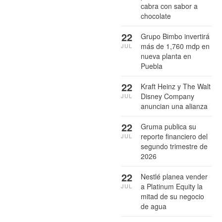
cabra con sabor a
chocolate
22
Grupo Bimbo invertirá
más de 1,760 mdp en
JUL
nueva planta en
Puebla
22
Kraft Heinz y The Walt
Disney Company
JUL
anuncian una alianza
22
Gruma publica su
reporte financiero del
JUL
segundo trimestre de
2026
22
Nestlé planea vender
a Platinum Equity la
JUL
mitad de su negocio
de agua