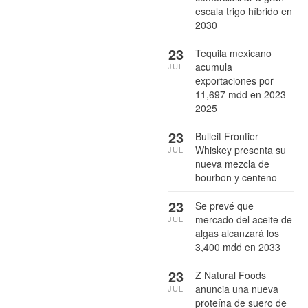
escala trigo híbrido en
2030
23
Tequila mexicano
acumula
JUL
exportaciones por
11,697 mdd en 2023-
2025
23
Bulleit Frontier
Whiskey presenta su
JUL
nueva mezcla de
bourbon y centeno
23
Se prevé que
mercado del aceite de
JUL
algas alcanzará los
3,400 mdd en 2033
23
Z Natural Foods
anuncia una nueva
JUL
proteína de suero de