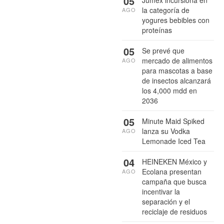
05
Jumex incursiona en
la categoría de
AGO
yogures bebibles con
proteínas
05
Se prevé que
mercado de alimentos
AGO
para mascotas a base
de insectos alcanzará
los 4,000 mdd en
2036
05
Minute Maid Spiked
lanza su Vodka
AGO
Lemonade Iced Tea
04
HEINEKEN México y
Ecolana presentan
AGO
campaña que busca
incentivar la
separación y el
reciclaje de residuos