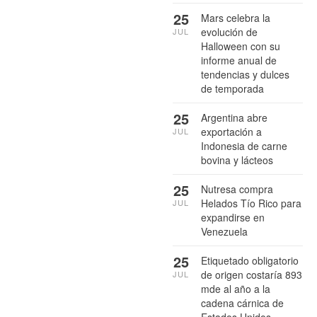
25
Mars celebra la
evolución de
JUL
Halloween con su
informe anual de
tendencias y dulces
de temporada
25
Argentina abre
exportación a
JUL
Indonesia de carne
bovina y lácteos
25
Nutresa compra
Helados Tío Rico para
JUL
expandirse en
Venezuela
25
Etiquetado obligatorio
de origen costaría 893
JUL
mde al año a la
cadena cárnica de