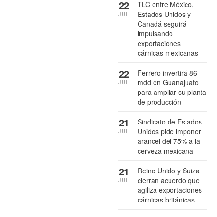
22
TLC entre México,
Estados Unidos y
JUL
Canadá seguirá
impulsando
exportaciones
cárnicas mexicanas
22
Ferrero invertirá 86
mdd en Guanajuato
JUL
para ampliar su planta
de producción
21
Sindicato de Estados
Unidos pide imponer
JUL
arancel del 75% a la
cerveza mexicana
21
Reino Unido y Suiza
cierran acuerdo que
JUL
agiliza exportaciones
cárnicas británicas