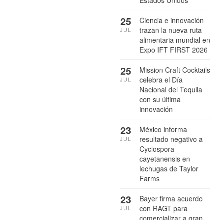
Estados Unidos
25
Ciencia e innovación
trazan la nueva ruta
JUL
alimentaria mundial en
Expo IFT FIRST 2026
25
Mission Craft Cocktails
celebra el Día
JUL
Nacional del Tequila
con su última
innovación
23
México informa
resultado negativo a
JUL
Cyclospora
cayetanensis en
lechugas de Taylor
Farms
23
Bayer firma acuerdo
con RAGT para
JUL
comercializar a gran