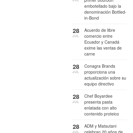
primer bourbon
embotellado bajo la
denominación Bottled-
in-Bond
28
Acuerdo de libre
comercio entre
JUL
Ecuador y Canadá
exime las ventas de
carne
28
Conagra Brands
proporciona una
JUL
actualización sobre su
equipo directivo
28
Chef Boyardee
presenta pasta
JUL
enlatada con alto
contenido proteico
28
ADM y Matsutani
celebran 20 años de
JUL