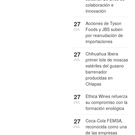
colaboración e
innovación
27
Acciones de Tyson
Foods y JBS suben
JUL
por reanudación de
importaciones
27
Chihuahua libera
primer lote de moscas
JUL
estériles del gusano
barrenador
producidas en
Chiapas
27
Ethica Wines refuerza
su compromiso con la
JUL
formación enológica
27
Coca-Cola FEMSA,
reconocida como una
JUL
de las empresas