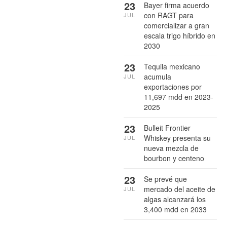
23
Bayer firma acuerdo
con RAGT para
JUL
comercializar a gran
escala trigo híbrido en
2030
23
Tequila mexicano
acumula
JUL
exportaciones por
11,697 mdd en 2023-
2025
23
Bulleit Frontier
Whiskey presenta su
JUL
nueva mezcla de
bourbon y centeno
23
Se prevé que
mercado del aceite de
JUL
algas alcanzará los
3,400 mdd en 2033