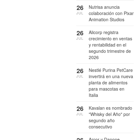
26
Nutrisa anuncia
colaboración con Pixar
JUL
Animation Studios
26
Alicorp registra
crecimiento en ventas
JUL
y rentabilidad en el
segundo trimestre de
2026
26
Nestlé Purina PetCare
invertirá en una nueva
JUL
planta de alimentos
para mascotas en
Italia
26
Kavalan es nombrado
"Whisky del Año" por
JUL
segundo año
consecutivo
26
Arcor y Danone