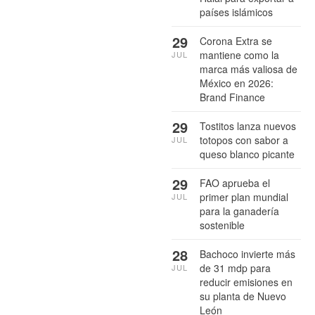
países islámicos
29
Corona Extra se
mantiene como la
JUL
marca más valiosa de
México en 2026:
Brand Finance
29
Tostitos lanza nuevos
totopos con sabor a
JUL
queso blanco picante
29
FAO aprueba el
primer plan mundial
JUL
para la ganadería
sostenible
28
Bachoco invierte más
de 31 mdp para
JUL
reducir emisiones en
su planta de Nuevo
León