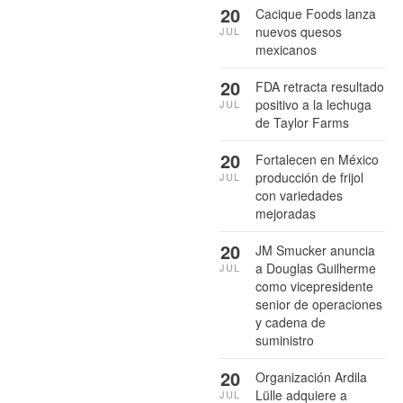
20
Cacique Foods lanza
nuevos quesos
JUL
mexicanos
20
FDA retracta resultado
positivo a la lechuga
JUL
de Taylor Farms
20
Fortalecen en México
producción de frijol
JUL
con variedades
mejoradas
20
JM Smucker anuncia
a Douglas Guilherme
JUL
como vicepresidente
senior de operaciones
y cadena de
suministro
20
Organización Ardila
Lülle adquiere a
JUL