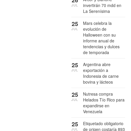
invertirán 70 mdd en
JUL
La Serenísima
25
Mars celebra la
evolución de
JUL
Halloween con su
informe anual de
tendencias y dulces
de temporada
25
Argentina abre
exportación a
JUL
Indonesia de carne
bovina y lácteos
25
Nutresa compra
Helados Tío Rico para
JUL
expandirse en
Venezuela
25
Etiquetado obligatorio
de origen costaría 893
JUL