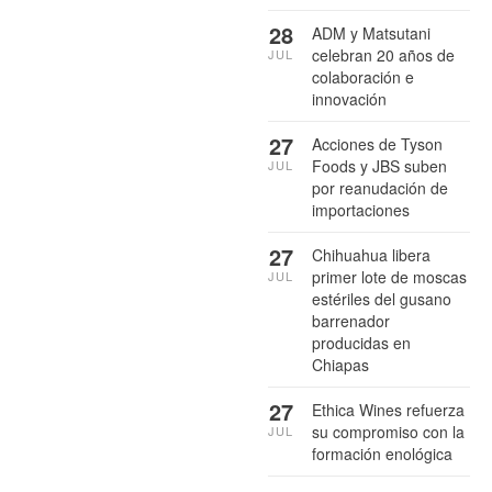
28
ADM y Matsutani
celebran 20 años de
JUL
colaboración e
innovación
27
Acciones de Tyson
Foods y JBS suben
JUL
por reanudación de
importaciones
27
Chihuahua libera
primer lote de moscas
JUL
estériles del gusano
barrenador
producidas en
Chiapas
27
Ethica Wines refuerza
su compromiso con la
JUL
formación enológica