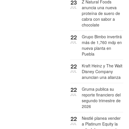
23
Z Natural Foods
anuncia una nueva
JUL
proteína de suero de
cabra con sabor a
chocolate
22
Grupo Bimbo invertirá
más de 1,760 mdp en
JUL
nueva planta en
Puebla
22
Kraft Heinz y The Walt
Disney Company
JUL
anuncian una alianza
22
Gruma publica su
reporte financiero del
JUL
segundo trimestre de
2026
22
Nestlé planea vender
a Platinum Equity la
JUL