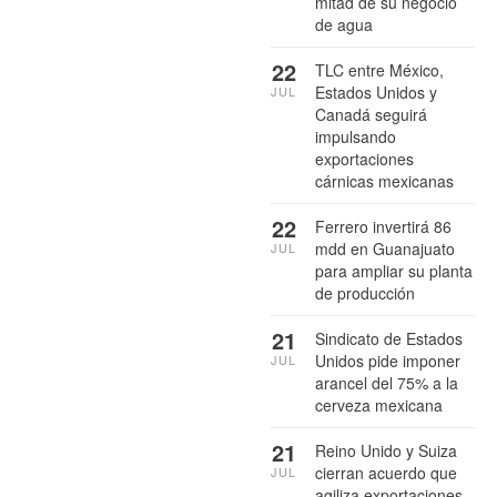
mitad de su negocio
de agua
22
TLC entre México,
Estados Unidos y
JUL
Canadá seguirá
impulsando
exportaciones
cárnicas mexicanas
22
Ferrero invertirá 86
mdd en Guanajuato
JUL
para ampliar su planta
de producción
21
Sindicato de Estados
Unidos pide imponer
JUL
arancel del 75% a la
cerveza mexicana
21
Reino Unido y Suiza
cierran acuerdo que
JUL
agiliza exportaciones