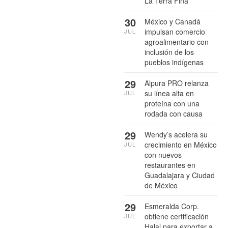
La Terra Fina
30
México y Canadá
impulsan comercio
JUL
agroalimentario con
inclusión de los
pueblos indígenas
29
Alpura PRO relanza
su línea alta en
JUL
proteína con una
rodada con causa
29
Wendy’s acelera su
crecimiento en México
JUL
con nuevos
restaurantes en
Guadalajara y Ciudad
de México
29
Esmeralda Corp.
obtiene certificación
JUL
Halal para exportar a