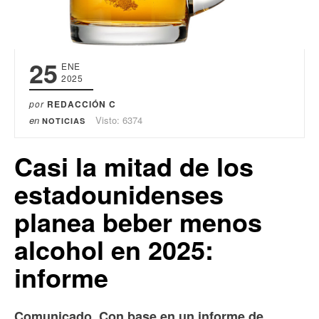
25
ENE
2025
por
REDACCIÓN C
en
Visto: 6374
NOTICIAS
Casi la mitad de los
estadounidenses
planea beber menos
alcohol en 2025:
informe
Comunicado. Con base en un informe de