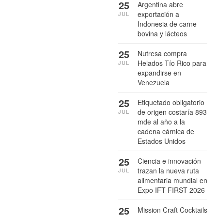
25
Argentina abre
exportación a
JUL
Indonesia de carne
bovina y lácteos
25
Nutresa compra
Helados Tío Rico para
JUL
expandirse en
Venezuela
25
Etiquetado obligatorio
de origen costaría 893
JUL
mde al año a la
cadena cárnica de
Estados Unidos
25
Ciencia e innovación
trazan la nueva ruta
JUL
alimentaria mundial en
Expo IFT FIRST 2026
25
Mission Craft Cocktails