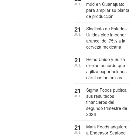
mdd en Guanajuato
JUL
para ampliar su planta
de producción
21
Sindicato de Estados
Unidos pide imponer
JUL
arancel del 75% a la
cerveza mexicana
21
Reino Unido y Suiza
cierran acuerdo que
JUL
agiliza exportaciones
cárnicas británicas
21
Sigma Foods publica
sus resultados
JUL
financieros del
segundo trimestre de
2026
21
Mark Foods adquiere
a Endeavor Seafood
JUL