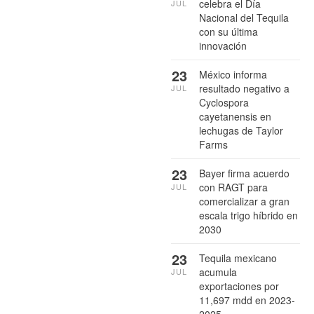
celebra el Día
JUL
Nacional del Tequila
con su última
innovación
23
México informa
resultado negativo a
JUL
Cyclospora
cayetanensis en
lechugas de Taylor
Farms
23
Bayer firma acuerdo
con RAGT para
JUL
comercializar a gran
escala trigo híbrido en
2030
23
Tequila mexicano
acumula
JUL
exportaciones por
11,697 mdd en 2023-
2025