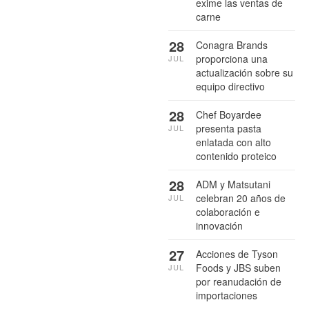
exime las ventas de
carne
28
Conagra Brands
proporciona una
JUL
actualización sobre su
equipo directivo
28
Chef Boyardee
presenta pasta
JUL
enlatada con alto
contenido proteico
28
ADM y Matsutani
celebran 20 años de
JUL
colaboración e
innovación
27
Acciones de Tyson
Foods y JBS suben
JUL
por reanudación de
importaciones