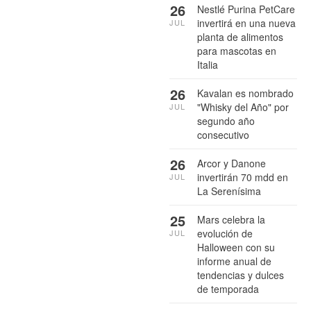
26
Nestlé Purina PetCare
invertirá en una nueva
JUL
planta de alimentos
para mascotas en
Italia
26
Kavalan es nombrado
"Whisky del Año" por
JUL
segundo año
consecutivo
26
Arcor y Danone
invertirán 70 mdd en
JUL
La Serenísima
25
Mars celebra la
evolución de
JUL
Halloween con su
informe anual de
tendencias y dulces
de temporada