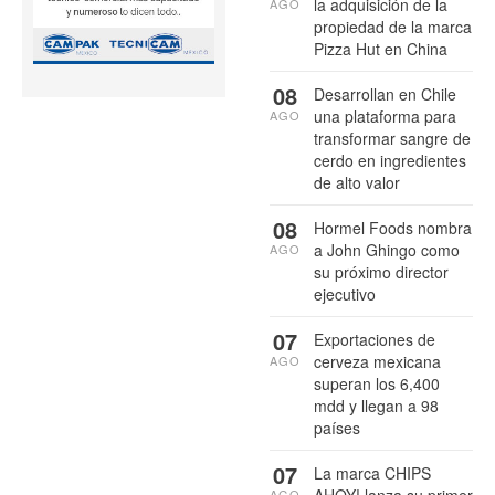
la adquisición de la
AGO
propiedad de la marca
Pizza Hut en China
08
Desarrollan en Chile
una plataforma para
AGO
transformar sangre de
cerdo en ingredientes
de alto valor
08
Hormel Foods nombra
a John Ghingo como
AGO
su próximo director
ejecutivo
07
Exportaciones de
cerveza mexicana
AGO
superan los 6,400
mdd y llegan a 98
países
07
La marca CHIPS
AHOY! lanza su primer
AGO