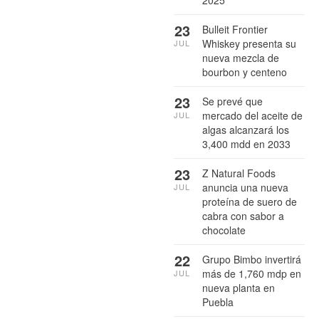
23
Bulleit Frontier
Whiskey presenta su
JUL
nueva mezcla de
bourbon y centeno
23
Se prevé que
mercado del aceite de
JUL
algas alcanzará los
3,400 mdd en 2033
23
Z Natural Foods
anuncia una nueva
JUL
proteína de suero de
cabra con sabor a
chocolate
22
Grupo Bimbo invertirá
más de 1,760 mdp en
JUL
nueva planta en
Puebla