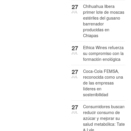
27
Chihuahua libera
primer lote de moscas
JUL
estériles del gusano
barrenador
producidas en
Chiapas
27
Ethica Wines refuerza
su compromiso con la
JUL
formación enológica
27
Coca-Cola FEMSA,
reconocida como una
JUL
de las empresas
líderes en
sostenibilidad
27
Consumidores buscan
reducir consumo de
JUL
azúcar y mejorar su
salud metabólica: Tate
& Lyle