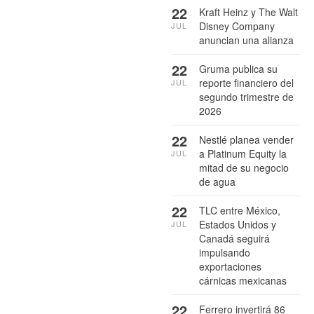
22
Kraft Heinz y The Walt
Disney Company
JUL
anuncian una alianza
22
Gruma publica su
reporte financiero del
JUL
segundo trimestre de
2026
22
Nestlé planea vender
a Platinum Equity la
JUL
mitad de su negocio
de agua
22
TLC entre México,
Estados Unidos y
JUL
Canadá seguirá
impulsando
exportaciones
cárnicas mexicanas
22
Ferrero invertirá 86