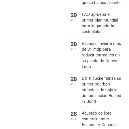
queso blanco picante
29
FAO aprueba el
primer plan mundial
JUL
para la ganadería
sostenible
28
Bachoco invierte más
de 31 mdp para
JUL
reducir emisiones en
su planta de Nuevo
León
28
Bib & Tucker lanza su
primer bourbon
JUL
embotellado bajo la
denominación Bottled-
in-Bond
28
Acuerdo de libre
comercio entre
JUL
Ecuador y Canadá