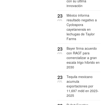
con su última
innovación
23
México informa
resultado negativo a
JUL
Cyclospora
cayetanensis en
lechugas de Taylor
Farms
23
Bayer firma acuerdo
con RAGT para
JUL
comercializar a gran
escala trigo híbrido en
2030
23
Tequila mexicano
acumula
JUL
exportaciones por
11,697 mdd en 2023-
2025