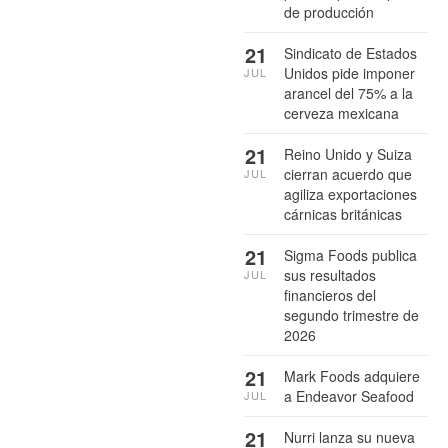
de producción
21
Sindicato de Estados
Unidos pide imponer
JUL
arancel del 75% a la
cerveza mexicana
21
Reino Unido y Suiza
cierran acuerdo que
JUL
agiliza exportaciones
cárnicas británicas
21
Sigma Foods publica
sus resultados
JUL
financieros del
segundo trimestre de
2026
21
Mark Foods adquiere
a Endeavor Seafood
JUL
21
Nurri lanza su nueva