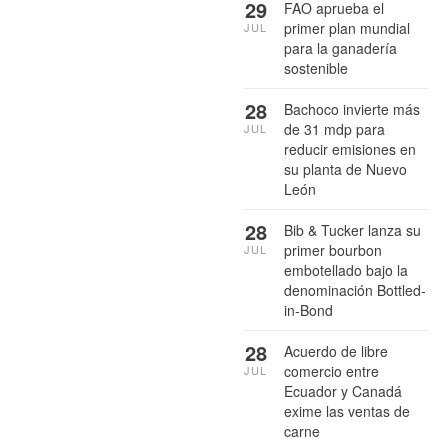
29
FAO aprueba el
primer plan mundial
JUL
para la ganadería
sostenible
28
Bachoco invierte más
de 31 mdp para
JUL
reducir emisiones en
su planta de Nuevo
León
28
Bib & Tucker lanza su
primer bourbon
JUL
embotellado bajo la
denominación Bottled-
in-Bond
28
Acuerdo de libre
comercio entre
JUL
Ecuador y Canadá
exime las ventas de
carne