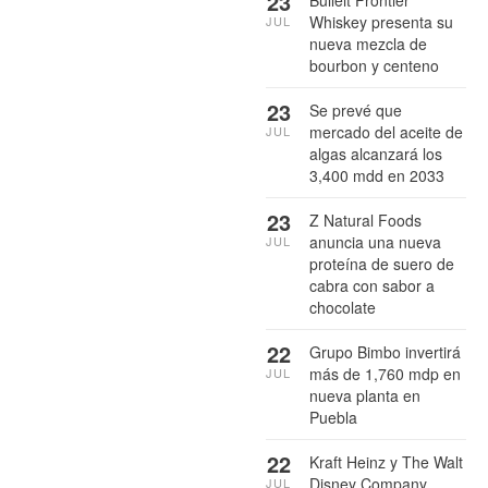
23
Bulleit Frontier
Whiskey presenta su
JUL
nueva mezcla de
bourbon y centeno
23
Se prevé que
mercado del aceite de
JUL
algas alcanzará los
3,400 mdd en 2033
23
Z Natural Foods
anuncia una nueva
JUL
proteína de suero de
cabra con sabor a
chocolate
22
Grupo Bimbo invertirá
más de 1,760 mdp en
JUL
nueva planta en
Puebla
22
Kraft Heinz y The Walt
Disney Company
JUL