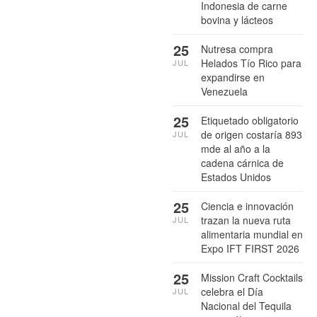
Indonesia de carne
bovina y lácteos
25
Nutresa compra
Helados Tío Rico para
JUL
expandirse en
Venezuela
25
Etiquetado obligatorio
de origen costaría 893
JUL
mde al año a la
cadena cárnica de
Estados Unidos
25
Ciencia e innovación
trazan la nueva ruta
JUL
alimentaria mundial en
Expo IFT FIRST 2026
25
Mission Craft Cocktails
celebra el Día
JUL
Nacional del Tequila