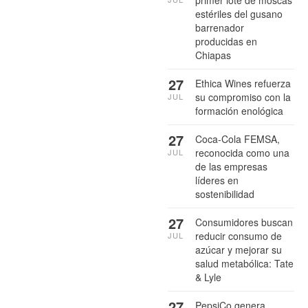
primer lote de moscas
estériles del gusano
barrenador
producidas en
Chiapas
27
Ethica Wines refuerza
su compromiso con la
JUL
formación enológica
27
Coca-Cola FEMSA,
reconocida como una
JUL
de las empresas
líderes en
sostenibilidad
27
Consumidores buscan
reducir consumo de
JUL
azúcar y mejorar su
salud metabólica: Tate
& Lyle
27
PepsiCo genera