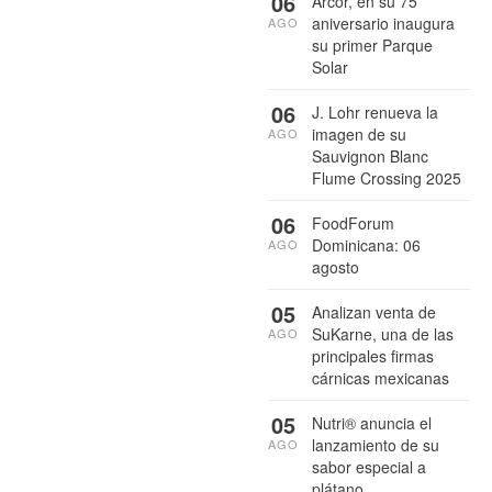
06
Arcor, en su 75
aniversario inaugura
AGO
su primer Parque
Solar
06
J. Lohr renueva la
imagen de su
AGO
Sauvignon Blanc
Flume Crossing 2025
06
FoodForum
Dominicana: 06
AGO
agosto
05
Analizan venta de
SuKarne, una de las
AGO
principales firmas
cárnicas mexicanas
05
Nutri® anuncia el
lanzamiento de su
AGO
sabor especial a
plátano