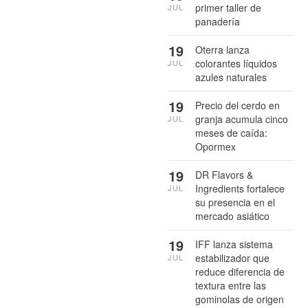
primer taller de
JUL
panadería
19
Oterra lanza
colorantes líquidos
JUL
azules naturales
19
Precio del cerdo en
granja acumula cinco
JUL
meses de caída:
Opormex
19
DR Flavors &
Ingredients fortalece
JUL
su presencia en el
mercado asiático
19
IFF lanza sistema
estabilizador que
JUL
reduce diferencia de
textura entre las
gominolas de origen