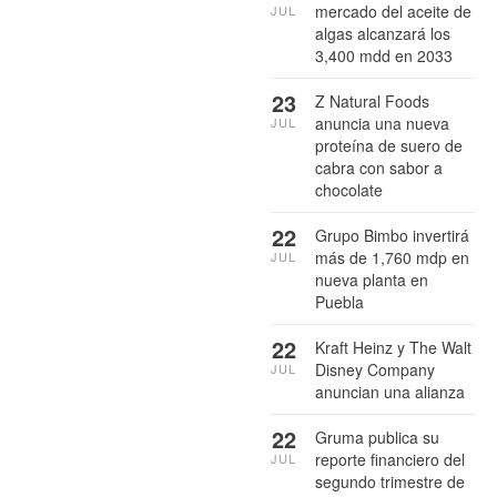
mercado del aceite de
JUL
algas alcanzará los
3,400 mdd en 2033
23
Z Natural Foods
anuncia una nueva
JUL
proteína de suero de
cabra con sabor a
chocolate
22
Grupo Bimbo invertirá
más de 1,760 mdp en
JUL
nueva planta en
Puebla
22
Kraft Heinz y The Walt
Disney Company
JUL
anuncian una alianza
22
Gruma publica su
reporte financiero del
JUL
segundo trimestre de