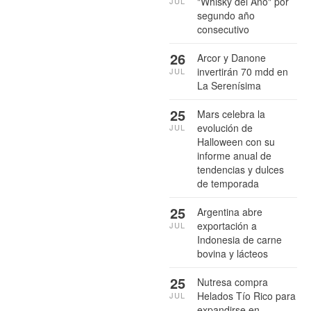
"Whisky del Año" por
JUL
segundo año
consecutivo
26
Arcor y Danone
invertirán 70 mdd en
JUL
La Serenísima
25
Mars celebra la
evolución de
JUL
Halloween con su
informe anual de
tendencias y dulces
de temporada
25
Argentina abre
exportación a
JUL
Indonesia de carne
bovina y lácteos
25
Nutresa compra
Helados Tío Rico para
JUL
expandirse en