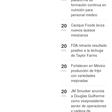
formación continua en
nutrición para
personal médico
20
Cacique Foods lanza
nuevos quesos
JUL
mexicanos
20
FDA retracta resultado
positivo a la lechuga
JUL
de Taylor Farms
20
Fortalecen en México
producción de frijol
JUL
con variedades
mejoradas
20
JM Smucker anuncia
a Douglas Guilherme
JUL
como vicepresidente
senior de operaciones
y cadena de