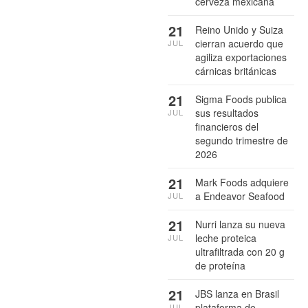
cerveza mexicana
21
Reino Unido y Suiza
cierran acuerdo que
JUL
agiliza exportaciones
cárnicas británicas
21
Sigma Foods publica
sus resultados
JUL
financieros del
segundo trimestre de
2026
21
Mark Foods adquiere
a Endeavor Seafood
JUL
21
Nurri lanza su nueva
leche proteica
JUL
ultrafiltrada con 20 g
de proteína
21
JBS lanza en Brasil
plataforma de
JUL