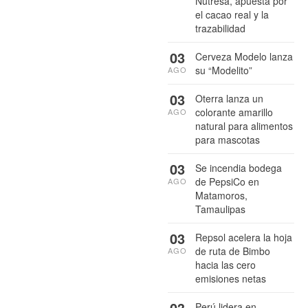
Nutresa, apuesta por
el cacao real y la
trazabilidad
03
Cerveza Modelo lanza
su “Modelito”
AGO
03
Oterra lanza un
colorante amarillo
AGO
natural para alimentos
para mascotas
03
Se incendia bodega
de PepsiCo en
AGO
Matamoros,
Tamaulipas
03
Repsol acelera la hoja
de ruta de Bimbo
AGO
hacia las cero
emisiones netas
03
Perú lidera en