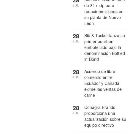
de 31 mdp para
JUL
reducir emisiones en
su planta de Nuevo
León
28
Bib & Tucker lanza su
primer bourbon
JUL
embotellado bajo la
denominación Bottled-
in-Bond
28
Acuerdo de libre
comercio entre
JUL
Ecuador y Canadá
exime las ventas de
carne
28
Conagra Brands
proporciona una
JUL
actualización sobre su
equipo directivo