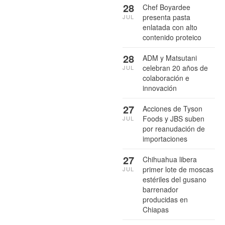
28
Chef Boyardee
presenta pasta
JUL
enlatada con alto
contenido proteico
28
ADM y Matsutani
celebran 20 años de
JUL
colaboración e
innovación
27
Acciones de Tyson
Foods y JBS suben
JUL
por reanudación de
importaciones
27
Chihuahua libera
primer lote de moscas
JUL
estériles del gusano
barrenador
producidas en
Chiapas