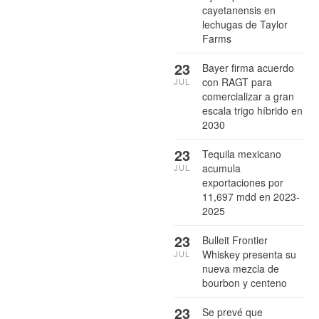
cayetanensis en
lechugas de Taylor
Farms
23
Bayer firma acuerdo
con RAGT para
JUL
comercializar a gran
escala trigo híbrido en
2030
23
Tequila mexicano
acumula
JUL
exportaciones por
11,697 mdd en 2023-
2025
23
Bulleit Frontier
Whiskey presenta su
JUL
nueva mezcla de
bourbon y centeno
23
Se prevé que