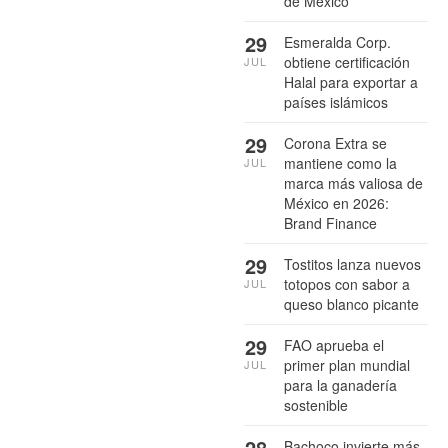
de México
29
Esmeralda Corp.
obtiene certificación
JUL
Halal para exportar a
países islámicos
29
Corona Extra se
mantiene como la
JUL
marca más valiosa de
México en 2026:
Brand Finance
29
Tostitos lanza nuevos
totopos con sabor a
JUL
queso blanco picante
29
FAO aprueba el
primer plan mundial
JUL
para la ganadería
sostenible
28
Bachoco invierte más