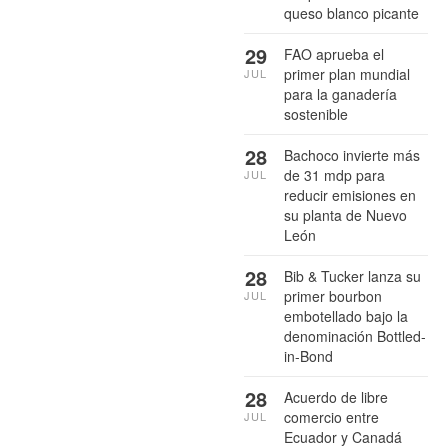
queso blanco picante
29
FAO aprueba el
primer plan mundial
JUL
para la ganadería
sostenible
28
Bachoco invierte más
de 31 mdp para
JUL
reducir emisiones en
su planta de Nuevo
León
28
Bib & Tucker lanza su
primer bourbon
JUL
embotellado bajo la
denominación Bottled-
in-Bond
28
Acuerdo de libre
comercio entre
JUL
Ecuador y Canadá