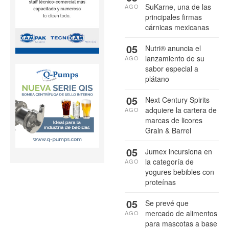
SuKarne, una de las
AGO
principales firmas
cárnicas mexicanas
05
Nutri® anuncia el
lanzamiento de su
AGO
sabor especial a
plátano
05
Next Century Spirits
adquiere la cartera de
AGO
marcas de licores
Grain & Barrel
05
Jumex incursiona en
la categoría de
AGO
yogures bebibles con
proteínas
05
Se prevé que
mercado de alimentos
AGO
para mascotas a base