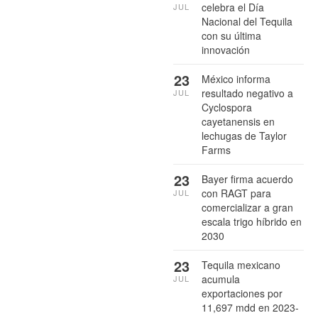
celebra el Día
JUL
Nacional del Tequila
con su última
innovación
23
México informa
resultado negativo a
JUL
Cyclospora
cayetanensis en
lechugas de Taylor
Farms
23
Bayer firma acuerdo
con RAGT para
JUL
comercializar a gran
escala trigo híbrido en
2030
23
Tequila mexicano
acumula
JUL
exportaciones por
11,697 mdd en 2023-