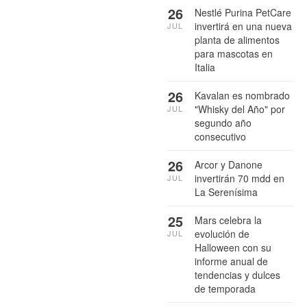
26
Nestlé Purina PetCare
invertirá en una nueva
JUL
planta de alimentos
para mascotas en
Italia
26
Kavalan es nombrado
"Whisky del Año" por
JUL
segundo año
consecutivo
26
Arcor y Danone
invertirán 70 mdd en
JUL
La Serenísima
25
Mars celebra la
evolución de
JUL
Halloween con su
informe anual de
tendencias y dulces
de temporada