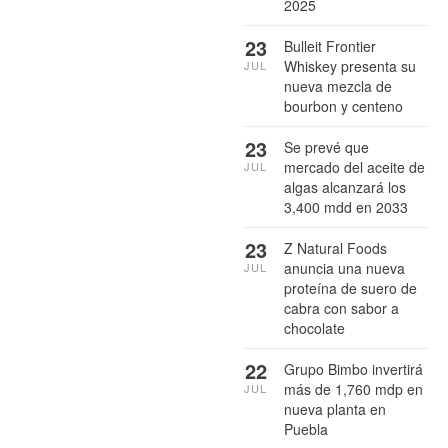
2025
23
Bulleit Frontier
Whiskey presenta su
JUL
nueva mezcla de
bourbon y centeno
23
Se prevé que
mercado del aceite de
JUL
algas alcanzará los
3,400 mdd en 2033
23
Z Natural Foods
anuncia una nueva
JUL
proteína de suero de
cabra con sabor a
chocolate
22
Grupo Bimbo invertirá
más de 1,760 mdp en
JUL
nueva planta en
Puebla