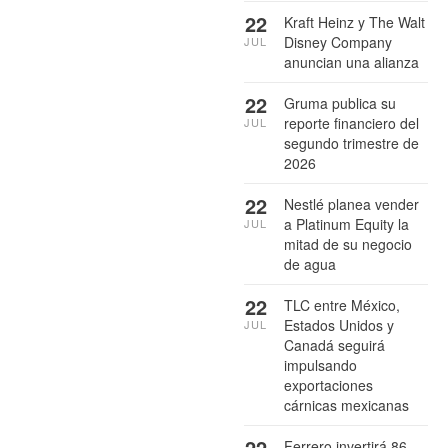
22
Kraft Heinz y The Walt
Disney Company
JUL
anuncian una alianza
22
Gruma publica su
reporte financiero del
JUL
segundo trimestre de
2026
22
Nestlé planea vender
a Platinum Equity la
JUL
mitad de su negocio
de agua
22
TLC entre México,
Estados Unidos y
JUL
Canadá seguirá
impulsando
exportaciones
cárnicas mexicanas
22
Ferrero invertirá 86