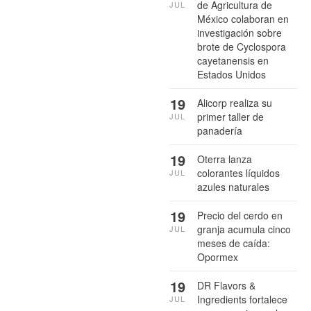
de Agricultura de
JUL
México colaboran en
investigación sobre
brote de Cyclospora
cayetanensis en
Estados Unidos
19
Alicorp realiza su
primer taller de
JUL
panadería
19
Oterra lanza
colorantes líquidos
JUL
azules naturales
19
Precio del cerdo en
granja acumula cinco
JUL
meses de caída:
Opormex
19
DR Flavors &
Ingredients fortalece
JUL