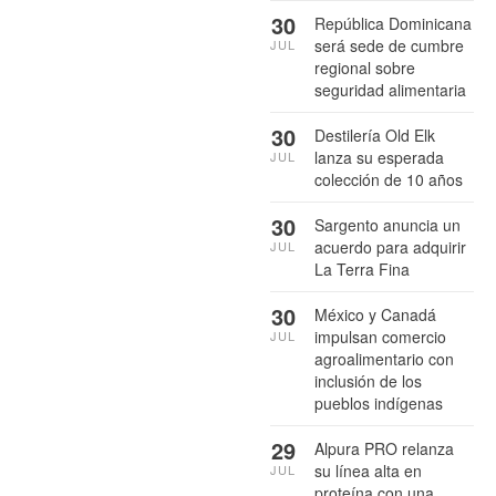
30
República Dominicana
será sede de cumbre
JUL
regional sobre
seguridad alimentaria
30
Destilería Old Elk
lanza su esperada
JUL
colección de 10 años
30
Sargento anuncia un
acuerdo para adquirir
JUL
La Terra Fina
30
México y Canadá
impulsan comercio
JUL
agroalimentario con
inclusión de los
pueblos indígenas
29
Alpura PRO relanza
su línea alta en
JUL
proteína con una