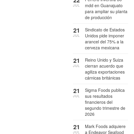
mdd en Guanajuato
JUL
para ampliar su planta
de producción
21
Sindicato de Estados
Unidos pide imponer
JUL
arancel del 75% a la
cerveza mexicana
21
Reino Unido y Suiza
cierran acuerdo que
JUL
agiliza exportaciones
cárnicas británicas
21
Sigma Foods publica
sus resultados
JUL
financieros del
segundo trimestre de
2026
21
Mark Foods adquiere
a Endeavor Seafood
JUL