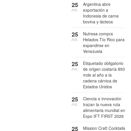
25
Argentina abre
exportación a
JUL
Indonesia de carne
bovina y lácteos
25
Nutresa compra
Helados Tío Rico para
JUL
expandirse en
Venezuela
25
Etiquetado obligatorio
de origen costaría 893
JUL
mde al año a la
cadena cárnica de
Estados Unidos
25
Ciencia e innovación
trazan la nueva ruta
JUL
alimentaria mundial en
Expo IFT FIRST 2026
25
Mission Craft Cocktails