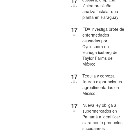
17
láctea brasileña,
JUL
analiza instalar una
planta en Paraguay
17
FDA investiga brote de
enfermedades
JUL
causadas por
Cyclospora en
lechuga iceberg de
Taylor Farms de
México
17
Tequila y cerveza
lideran exportaciones
JUL
agroalimentarias en
México
17
Nueva ley obliga a
supermercados en
JUL
Panamá a identificar
claramente productos
sucedáneos