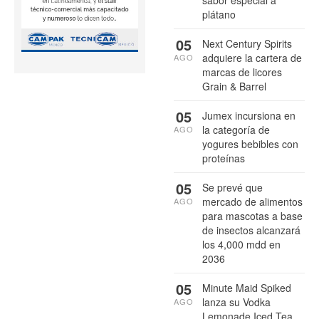
sabor especial a
plátano
05
Next Century Spirits
adquiere la cartera de
AGO
marcas de licores
Grain & Barrel
05
Jumex incursiona en
la categoría de
AGO
yogures bebibles con
proteínas
05
Se prevé que
mercado de alimentos
AGO
para mascotas a base
de insectos alcanzará
los 4,000 mdd en
2036
05
Minute Maid Spiked
lanza su Vodka
AGO
Lemonade Iced Tea