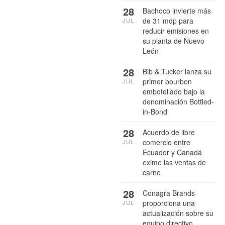
28
Bachoco invierte más
de 31 mdp para
JUL
reducir emisiones en
su planta de Nuevo
León
28
Bib & Tucker lanza su
primer bourbon
JUL
embotellado bajo la
denominación Bottled-
in-Bond
28
Acuerdo de libre
comercio entre
JUL
Ecuador y Canadá
exime las ventas de
carne
28
Conagra Brands
proporciona una
JUL
actualización sobre su
equipo directivo