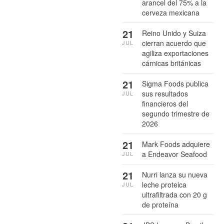
arancel del 75% a la
cerveza mexicana
21
Reino Unido y Suiza
cierran acuerdo que
JUL
agiliza exportaciones
cárnicas británicas
21
Sigma Foods publica
sus resultados
JUL
financieros del
segundo trimestre de
2026
21
Mark Foods adquiere
a Endeavor Seafood
JUL
21
Nurri lanza su nueva
leche proteica
JUL
ultrafiltrada con 20 g
de proteína