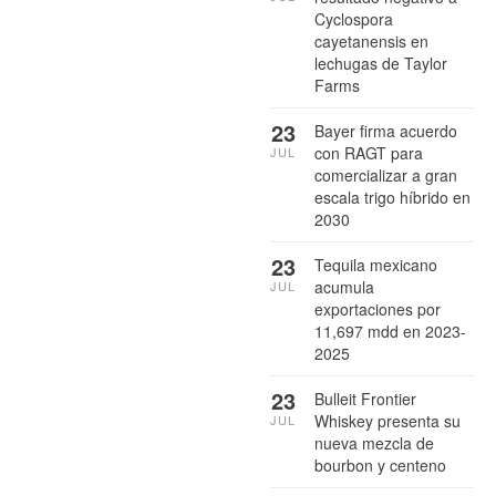
Cyclospora
cayetanensis en
lechugas de Taylor
Farms
23
Bayer firma acuerdo
con RAGT para
JUL
comercializar a gran
escala trigo híbrido en
2030
23
Tequila mexicano
acumula
JUL
exportaciones por
11,697 mdd en 2023-
2025
23
Bulleit Frontier
Whiskey presenta su
JUL
nueva mezcla de
bourbon y centeno