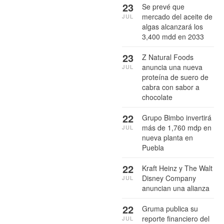
23
Se prevé que
mercado del aceite de
JUL
algas alcanzará los
3,400 mdd en 2033
23
Z Natural Foods
anuncia una nueva
JUL
proteína de suero de
cabra con sabor a
chocolate
22
Grupo Bimbo invertirá
más de 1,760 mdp en
JUL
nueva planta en
Puebla
22
Kraft Heinz y The Walt
Disney Company
JUL
anuncian una alianza
22
Gruma publica su
reporte financiero del
JUL