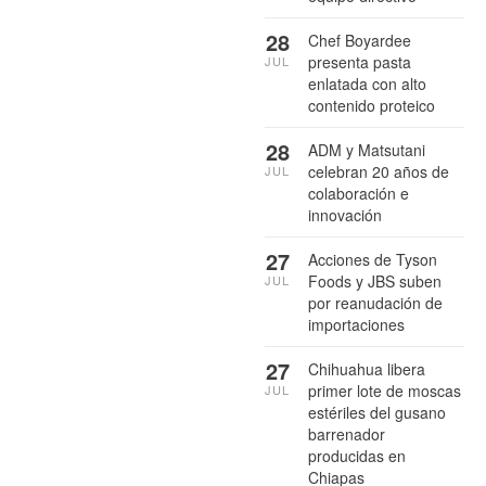
28
Chef Boyardee
presenta pasta
JUL
enlatada con alto
contenido proteico
28
ADM y Matsutani
celebran 20 años de
JUL
colaboración e
innovación
27
Acciones de Tyson
Foods y JBS suben
JUL
por reanudación de
importaciones
27
Chihuahua libera
primer lote de moscas
JUL
estériles del gusano
barrenador
producidas en
Chiapas