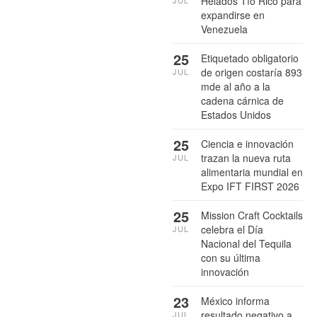
Helados Tío Rico para
JUL
expandirse en
Venezuela
25
Etiquetado obligatorio
de origen costaría 893
JUL
mde al año a la
cadena cárnica de
Estados Unidos
25
Ciencia e innovación
trazan la nueva ruta
JUL
alimentaria mundial en
Expo IFT FIRST 2026
25
Mission Craft Cocktails
celebra el Día
JUL
Nacional del Tequila
con su última
innovación
23
México informa
resultado negativo a
JUL