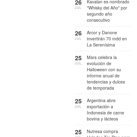
26
Kavalan es nombrado
"Whisky del Año" por
JUL
segundo año
consecutivo
26
Arcor y Danone
invertirán 70 mdd en
JUL
La Serenísima
25
Mars celebra la
evolución de
JUL
Halloween con su
informe anual de
tendencias y dulces
de temporada
25
Argentina abre
exportación a
JUL
Indonesia de carne
bovina y lácteos
25
Nutresa compra