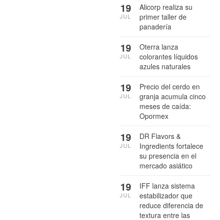
19
Alicorp realiza su
primer taller de
JUL
panadería
19
Oterra lanza
colorantes líquidos
JUL
azules naturales
19
Precio del cerdo en
granja acumula cinco
JUL
meses de caída:
Opormex
19
DR Flavors &
Ingredients fortalece
JUL
su presencia en el
mercado asiático
19
IFF lanza sistema
estabilizador que
JUL
reduce diferencia de
textura entre las