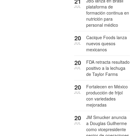
21
JBS lanza en Brasil
plataforma de
JUL
formación continua en
nutrición para
personal médico
20
Cacique Foods lanza
nuevos quesos
JUL
mexicanos
20
FDA retracta resultado
positivo a la lechuga
JUL
de Taylor Farms
20
Fortalecen en México
producción de frijol
JUL
con variedades
mejoradas
20
JM Smucker anuncia
a Douglas Guilherme
JUL
como vicepresidente
senior de operaciones