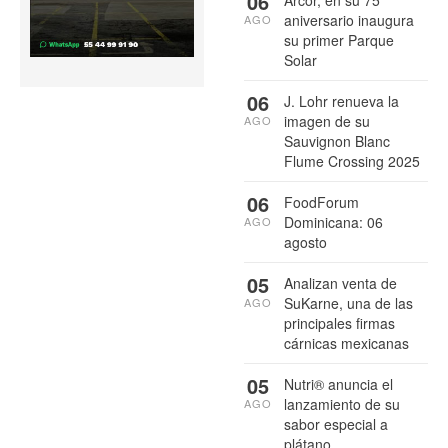
06
aniversario inaugura
AGO
su primer Parque
Solar
06
J. Lohr renueva la
imagen de su
AGO
Sauvignon Blanc
Flume Crossing 2025
06
FoodForum
Dominicana: 06
AGO
agosto
05
Analizan venta de
SuKarne, una de las
AGO
principales firmas
cárnicas mexicanas
05
Nutri® anuncia el
lanzamiento de su
AGO
sabor especial a
plátano