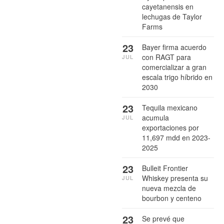
cayetanensis en
lechugas de Taylor
Farms
23
Bayer firma acuerdo
con RAGT para
JUL
comercializar a gran
escala trigo híbrido en
2030
23
Tequila mexicano
acumula
JUL
exportaciones por
11,697 mdd en 2023-
2025
23
Bulleit Frontier
Whiskey presenta su
JUL
nueva mezcla de
bourbon y centeno
23
Se prevé que