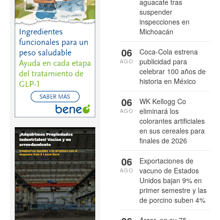
aguacate tras
suspender
inspecciones en
Michoacán
06
Coca-Cola estrena
publicidad para
AGO
celebrar 100 años de
historia en México
06
WK Kellogg Co
eliminará los
AGO
colorantes artificiales
en sus cereales para
finales de 2026
06
Exportaciones de
vacuno de Estados
AGO
Unidos bajan 9% en
primer semestre y las
de porcino suben 4%
Arcor, en su 75