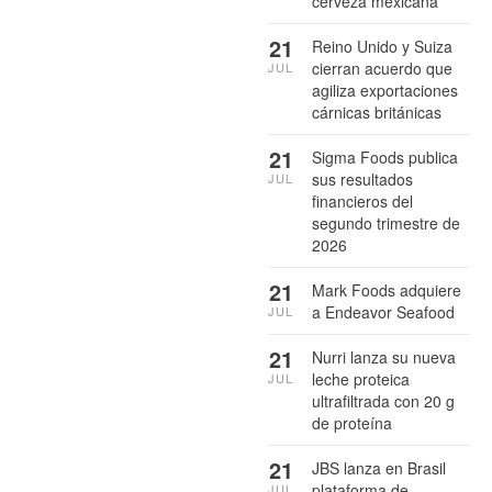
cerveza mexicana
21
Reino Unido y Suiza
cierran acuerdo que
JUL
agiliza exportaciones
cárnicas británicas
21
Sigma Foods publica
sus resultados
JUL
financieros del
segundo trimestre de
2026
21
Mark Foods adquiere
a Endeavor Seafood
JUL
21
Nurri lanza su nueva
leche proteica
JUL
ultrafiltrada con 20 g
de proteína
21
JBS lanza en Brasil
plataforma de
JUL