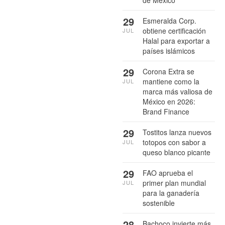
29
Esmeralda Corp.
obtiene certificación
JUL
Halal para exportar a
países islámicos
29
Corona Extra se
mantiene como la
JUL
marca más valiosa de
México en 2026:
Brand Finance
29
Tostitos lanza nuevos
totopos con sabor a
JUL
queso blanco picante
29
FAO aprueba el
primer plan mundial
JUL
para la ganadería
sostenible
28
Bachoco invierte más