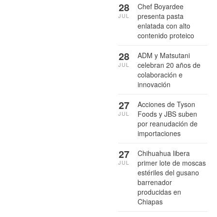
28
Chef Boyardee
presenta pasta
JUL
enlatada con alto
contenido proteico
28
ADM y Matsutani
celebran 20 años de
JUL
colaboración e
innovación
27
Acciones de Tyson
Foods y JBS suben
JUL
por reanudación de
importaciones
27
Chihuahua libera
primer lote de moscas
JUL
estériles del gusano
barrenador
producidas en
Chiapas