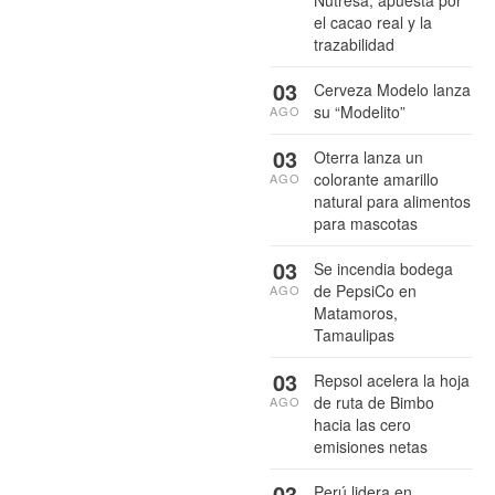
el cacao real y la
trazabilidad
03
Cerveza Modelo lanza
su “Modelito”
AGO
03
Oterra lanza un
colorante amarillo
AGO
natural para alimentos
para mascotas
03
Se incendia bodega
de PepsiCo en
AGO
Matamoros,
Tamaulipas
03
Repsol acelera la hoja
de ruta de Bimbo
AGO
hacia las cero
emisiones netas
03
Perú lidera en