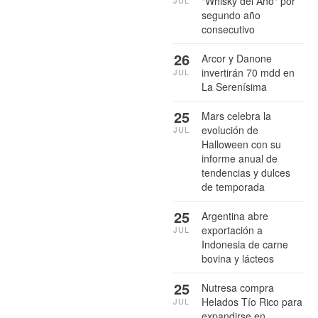
"Whisky del Año" por
segundo año
consecutivo
26
Arcor y Danone
invertirán 70 mdd en
JUL
La Serenísima
25
Mars celebra la
evolución de
JUL
Halloween con su
informe anual de
tendencias y dulces
de temporada
25
Argentina abre
exportación a
JUL
Indonesia de carne
bovina y lácteos
25
Nutresa compra
Helados Tío Rico para
JUL
expandirse en