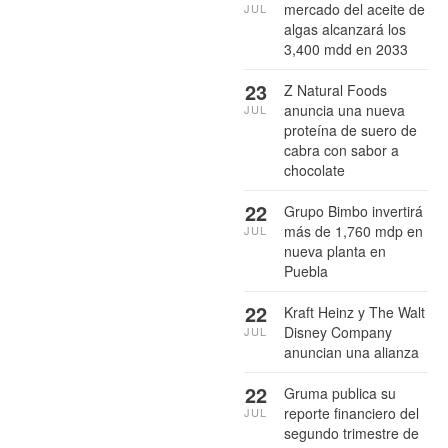
mercado del aceite de
JUL
algas alcanzará los
3,400 mdd en 2033
23
Z Natural Foods
anuncia una nueva
JUL
proteína de suero de
cabra con sabor a
chocolate
22
Grupo Bimbo invertirá
más de 1,760 mdp en
JUL
nueva planta en
Puebla
22
Kraft Heinz y The Walt
Disney Company
JUL
anuncian una alianza
22
Gruma publica su
reporte financiero del
JUL
segundo trimestre de