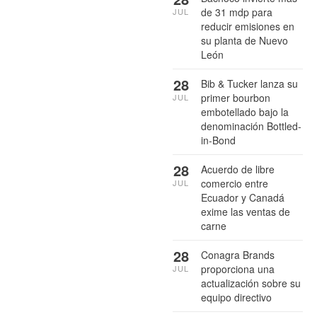
de 31 mdp para
JUL
reducir emisiones en
su planta de Nuevo
León
28
Bib & Tucker lanza su
primer bourbon
JUL
embotellado bajo la
denominación Bottled-
in-Bond
28
Acuerdo de libre
comercio entre
JUL
Ecuador y Canadá
exime las ventas de
carne
28
Conagra Brands
proporciona una
JUL
actualización sobre su
equipo directivo