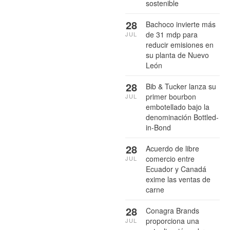
sostenible
28
Bachoco invierte más
de 31 mdp para
JUL
reducir emisiones en
su planta de Nuevo
León
28
Bib & Tucker lanza su
primer bourbon
JUL
embotellado bajo la
denominación Bottled-
in-Bond
28
Acuerdo de libre
comercio entre
JUL
Ecuador y Canadá
exime las ventas de
carne
28
Conagra Brands
proporciona una
JUL