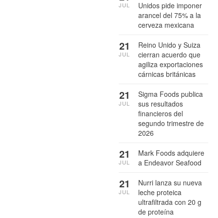
Unidos pide imponer
JUL
arancel del 75% a la
cerveza mexicana
21
Reino Unido y Suiza
cierran acuerdo que
JUL
agiliza exportaciones
cárnicas británicas
21
Sigma Foods publica
sus resultados
JUL
financieros del
segundo trimestre de
2026
21
Mark Foods adquiere
a Endeavor Seafood
JUL
21
Nurri lanza su nueva
leche proteica
JUL
ultrafiltrada con 20 g
de proteína