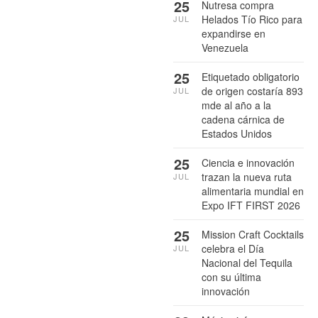
25
Nutresa compra
Helados Tío Rico para
JUL
expandirse en
Venezuela
25
Etiquetado obligatorio
de origen costaría 893
JUL
mde al año a la
cadena cárnica de
Estados Unidos
25
Ciencia e innovación
trazan la nueva ruta
JUL
alimentaria mundial en
Expo IFT FIRST 2026
25
Mission Craft Cocktails
celebra el Día
JUL
Nacional del Tequila
con su última
innovación