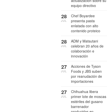
actualización sobre su
equipo directivo
28
Chef Boyardee
presenta pasta
JUL
enlatada con alto
contenido proteico
28
ADM y Matsutani
celebran 20 años de
JUL
colaboración e
innovación
27
Acciones de Tyson
Foods y JBS suben
JUL
por reanudación de
importaciones
27
Chihuahua libera
primer lote de moscas
JUL
estériles del gusano
barrenador
producidas en