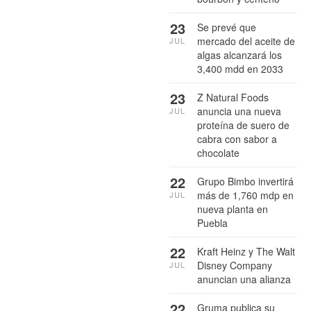
23
Se prevé que
mercado del aceite de
JUL
algas alcanzará los
3,400 mdd en 2033
23
Z Natural Foods
anuncia una nueva
JUL
proteína de suero de
cabra con sabor a
chocolate
22
Grupo Bimbo invertirá
más de 1,760 mdp en
JUL
nueva planta en
Puebla
22
Kraft Heinz y The Walt
Disney Company
JUL
anuncian una alianza
22
Gruma publica su