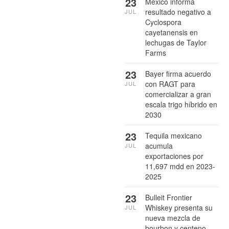
23
México informa
resultado negativo a
JUL
Cyclospora
cayetanensis en
lechugas de Taylor
Farms
23
Bayer firma acuerdo
con RAGT para
JUL
comercializar a gran
escala trigo híbrido en
2030
23
Tequila mexicano
acumula
JUL
exportaciones por
11,697 mdd en 2023-
2025
23
Bulleit Frontier
Whiskey presenta su
JUL
nueva mezcla de
bourbon y centeno