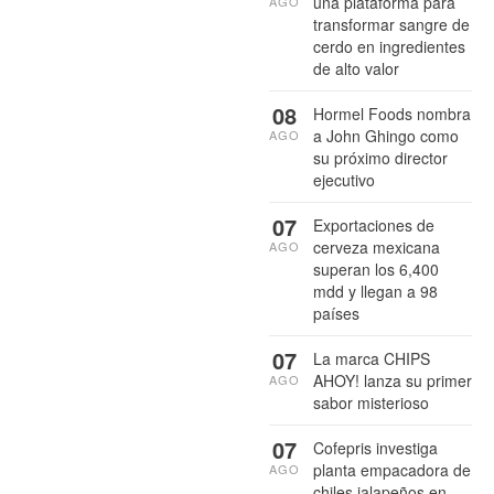
una plataforma para
AGO
transformar sangre de
cerdo en ingredientes
de alto valor
08
Hormel Foods nombra
a John Ghingo como
AGO
su próximo director
ejecutivo
07
Exportaciones de
cerveza mexicana
AGO
superan los 6,400
mdd y llegan a 98
países
07
La marca CHIPS
AHOY! lanza su primer
AGO
sabor misterioso
07
Cofepris investiga
planta empacadora de
AGO
chiles jalapeños en