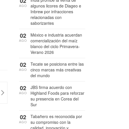
02
India prohíbe la venta de
algunos licores de Diageo e
AGO
Inbrew por infracciones
relacionadas con
saborizantes
02
México e industria acuerdan
comercialización del maíz
AGO
blanco del ciclo Primavera-
Verano 2026
02
Tecate se posiciona entre las
cinco marcas más creativas
AGO
del mundo
02
JBS firma acuerdo con
Highland Foods para reforzar
AGO
su presencia en Corea del
Sur
02
Tabañero es reconocida por
su compromiso con la
AGO
calidad, innovación y