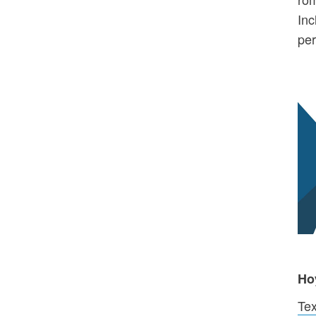
Inc
per
Ho
Tex