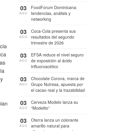
03
FoodForum Dominicana:
tendencias, análisis y
AGO
networking
03
Coca-Cola presenta sus
resultados del segundo
AGO
trimestre de 2026
cia
ica
03
EFSA reduce el nivel seguro
de exposición al ácido
AGO
das
trifluoroacético
la
03
 y
Chocolate Corona, marca de
Grupo Nutresa, apuesta por
AGO
el cacao real y la trazabilidad
03
Cerveza Modelo lanza su
plan
“Modelito”
AGO
.
03
Oterra lanza un colorante
amarillo natural para
AGO