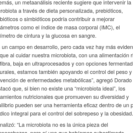
más, un metaanálisis reciente sugiere que intervenir la
robiota a través de dieta personalizada, prebióticos,
bióticos o simbióticos podría contribuir a mejorar
ámetros como el índice de masa corporal (IMC), el
ímetro de cintura y la glucosa en sangre.
 un campo en desarrollo, pero cada vez hay más eviden
que al cuidar nuestra microbiota, con una alimentación r
fibra, baja en ultraprocesados y con opciones fermenta
urales, estamos también apoyando el control del peso y 
vención de enfermedades metabólicas”, agregó Dorado
tacó que, si bien no existe una “microbiota ideal”, los
tamientos nutricionales que promueven su diversidad y
ilibrio pueden ser una herramienta eficaz dentro de un 
ico integral para el control del sobrepeso y la obesidad
inalizó: “La microbiota no es la única pieza del
mpecabezas, pero sí una que habíamos subestimado.