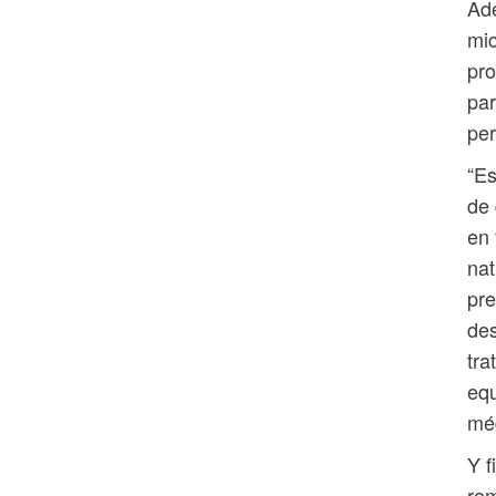
Ade
mic
pro
par
per
“Es
de 
en 
nat
pre
des
tra
equ
méd
Y f
ro