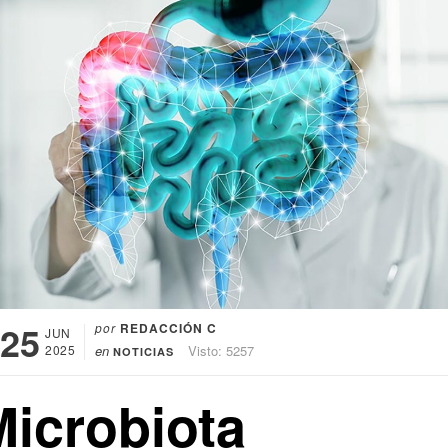
25
por
REDACCIÓN C
JUN
2025
en
Visto: 5257
NOTICIAS
Microbiota