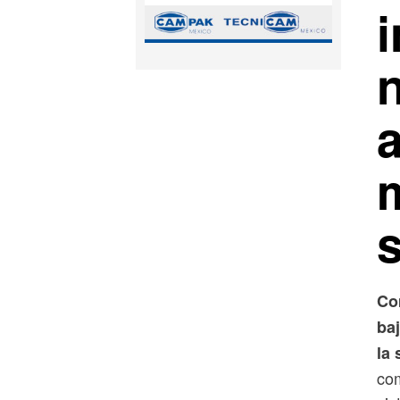
i
Co
baj
la 
com