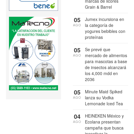
marcas de licores
Grain & Barrel
05
Jumex incursiona en
la categoría de
AGO
yogures bebibles con
proteínas
05
Se prevé que
mercado de alimentos
AGO
para mascotas a base
de insectos alcanzará
los 4,000 mdd en
2036
05
Minute Maid Spiked
lanza su Vodka
AGO
Lemonade Iced Tea
04
HEINEKEN México y
Ecolana presentan
AGO
campaña que busca
incentivar la