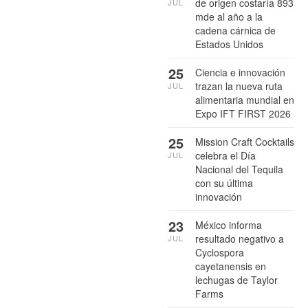
de origen costaría 893
JUL
mde al año a la
cadena cárnica de
Estados Unidos
25
Ciencia e innovación
trazan la nueva ruta
JUL
alimentaria mundial en
Expo IFT FIRST 2026
25
Mission Craft Cocktails
celebra el Día
JUL
Nacional del Tequila
con su última
innovación
23
México informa
resultado negativo a
JUL
Cyclospora
cayetanensis en
lechugas de Taylor
Farms