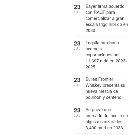
23
Bayer firma acuerdo
con RAGT para
JUL
comercializar a gran
escala trigo híbrido en
2030
23
Tequila mexicano
acumula
JUL
exportaciones por
11,697 mdd en 2023-
2025
23
Bulleit Frontier
Whiskey presenta su
JUL
nueva mezcla de
bourbon y centeno
23
Se prevé que
mercado del aceite de
JUL
algas alcanzará los
3,400 mdd en 2033