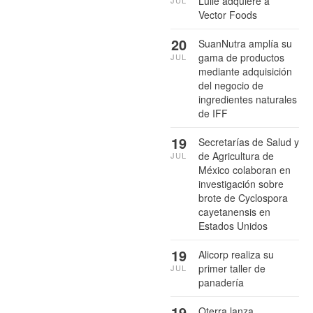
Lülle adquiere a
Vector Foods
20
SuanNutra amplía su
gama de productos
JUL
mediante adquisición
del negocio de
ingredientes naturales
de IFF
19
Secretarías de Salud y
de Agricultura de
JUL
México colaboran en
investigación sobre
brote de Cyclospora
cayetanensis en
Estados Unidos
19
Alicorp realiza su
primer taller de
JUL
panadería
19
Oterra lanza