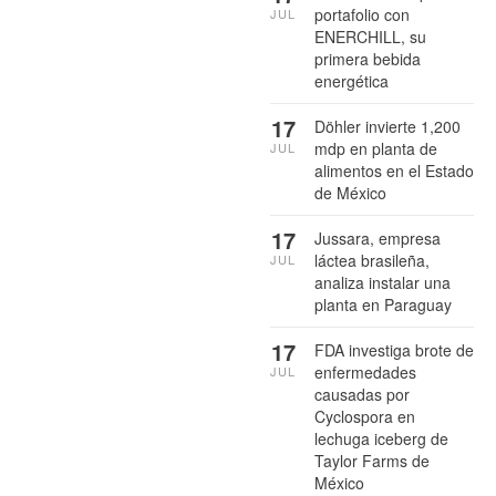
portafolio con
JUL
ENERCHILL, su
primera bebida
energética
17
Döhler invierte 1,200
mdp en planta de
JUL
alimentos en el Estado
de México
17
Jussara, empresa
láctea brasileña,
JUL
analiza instalar una
planta en Paraguay
17
FDA investiga brote de
enfermedades
JUL
causadas por
Cyclospora en
lechuga iceberg de
Taylor Farms de
México