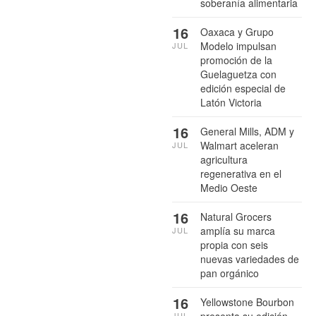
soberanía alimentaria
16
Oaxaca y Grupo
Modelo impulsan
JUL
promoción de la
Guelaguetza con
edición especial de
Latón Victoria
16
General Mills, ADM y
Walmart aceleran
JUL
agricultura
regenerativa en el
Medio Oeste
16
Natural Grocers
amplía su marca
JUL
propia con seis
nuevas variedades de
pan orgánico
16
Yellowstone Bourbon
presenta su edición
JUL