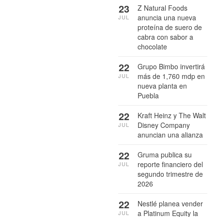
23
Z Natural Foods
anuncia una nueva
JUL
proteína de suero de
cabra con sabor a
chocolate
22
Grupo Bimbo invertirá
más de 1,760 mdp en
JUL
nueva planta en
Puebla
22
Kraft Heinz y The Walt
Disney Company
JUL
anuncian una alianza
22
Gruma publica su
reporte financiero del
JUL
segundo trimestre de
2026
22
Nestlé planea vender
a Platinum Equity la
JUL