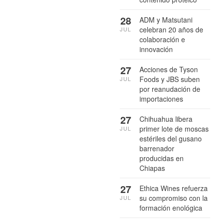
28
ADM y Matsutani
celebran 20 años de
JUL
colaboración e
innovación
27
Acciones de Tyson
Foods y JBS suben
JUL
por reanudación de
importaciones
27
Chihuahua libera
primer lote de moscas
JUL
estériles del gusano
barrenador
producidas en
Chiapas
27
Ethica Wines refuerza
su compromiso con la
JUL
formación enológica