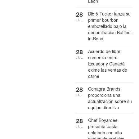
León
28
Bib & Tucker lanza su
primer bourbon
JUL
embotellado bajo la
denominación Bottled-
in-Bond
28
Acuerdo de libre
comercio entre
JUL
Ecuador y Canadá
exime las ventas de
carne
28
Conagra Brands
proporciona una
JUL
actualización sobre su
equipo directivo
28
Chef Boyardee
presenta pasta
JUL
enlatada con alto
contenido proteico