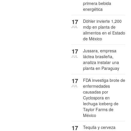
primera bebida
energética
17
Döhler invierte 1,200
mdp en planta de
JUL
alimentos en el Estado
de México
17
Jussara, empresa
láctea brasileña,
JUL
analiza instalar una
planta en Paraguay
17
FDA investiga brote de
enfermedades
JUL
causadas por
Cyclospora en
lechuga iceberg de
Taylor Farms de
México
17
Tequila y cerveza