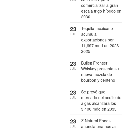
comercializar a gran
escala trigo híbrido en
2030
23
Tequila mexicano
acumula
JUL
exportaciones por
11,697 mdd en 2023-
2025
23
Bulleit Frontier
Whiskey presenta su
JUL
nueva mezcla de
bourbon y centeno
23
Se prevé que
mercado del aceite de
JUL
algas alcanzará los
3,400 mdd en 2033
23
Z Natural Foods
anuncia una nueva
JUL