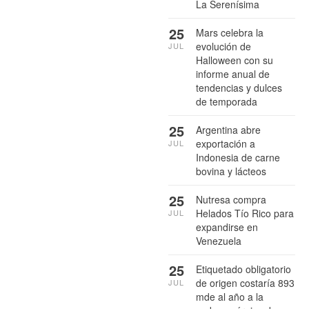
La Serenísima
25
Mars celebra la
evolución de
JUL
Halloween con su
informe anual de
tendencias y dulces
de temporada
25
Argentina abre
exportación a
JUL
Indonesia de carne
bovina y lácteos
25
Nutresa compra
Helados Tío Rico para
JUL
expandirse en
Venezuela
25
Etiquetado obligatorio
de origen costaría 893
JUL
mde al año a la