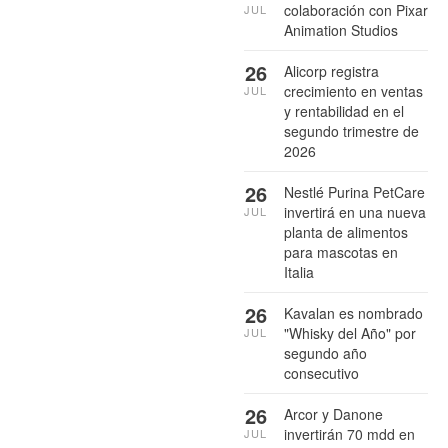
colaboración con Pixar
JUL
Animation Studios
26
Alicorp registra
crecimiento en ventas
JUL
y rentabilidad en el
segundo trimestre de
2026
26
Nestlé Purina PetCare
invertirá en una nueva
JUL
planta de alimentos
para mascotas en
Italia
26
Kavalan es nombrado
"Whisky del Año" por
JUL
segundo año
consecutivo
26
Arcor y Danone
invertirán 70 mdd en
JUL