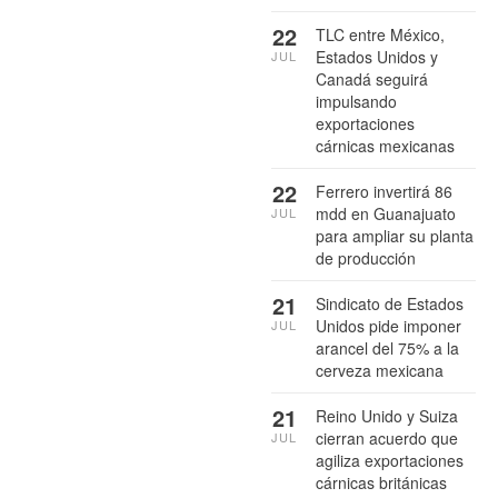
22
TLC entre México,
Estados Unidos y
JUL
Canadá seguirá
impulsando
exportaciones
cárnicas mexicanas
22
Ferrero invertirá 86
mdd en Guanajuato
JUL
para ampliar su planta
de producción
21
Sindicato de Estados
Unidos pide imponer
JUL
arancel del 75% a la
cerveza mexicana
21
Reino Unido y Suiza
cierran acuerdo que
JUL
agiliza exportaciones
cárnicas británicas