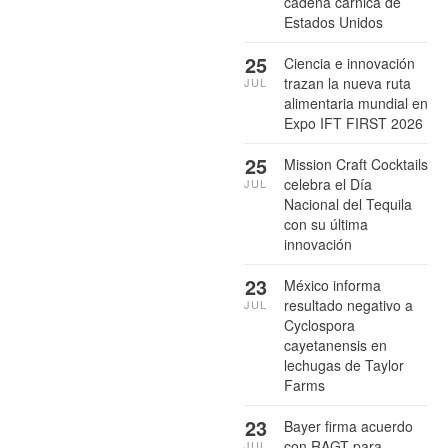
cadena cárnica de
Estados Unidos
25
Ciencia e innovación
trazan la nueva ruta
JUL
alimentaria mundial en
Expo IFT FIRST 2026
25
Mission Craft Cocktails
celebra el Día
JUL
Nacional del Tequila
con su última
innovación
23
México informa
resultado negativo a
JUL
Cyclospora
cayetanensis en
lechugas de Taylor
Farms
23
Bayer firma acuerdo
con RAGT para
JUL