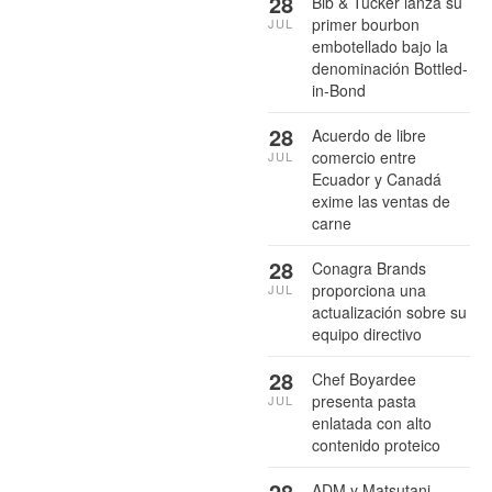
28
Bib & Tucker lanza su
primer bourbon
JUL
embotellado bajo la
denominación Bottled-
in-Bond
28
Acuerdo de libre
comercio entre
JUL
Ecuador y Canadá
exime las ventas de
carne
28
Conagra Brands
proporciona una
JUL
actualización sobre su
equipo directivo
28
Chef Boyardee
presenta pasta
JUL
enlatada con alto
contenido proteico
28
ADM y Matsutani