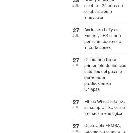
celebran 20 años de
JUL
colaboración e
innovación
27
Acciones de Tyson
Foods y JBS suben
JUL
por reanudación de
importaciones
27
Chihuahua libera
primer lote de moscas
JUL
estériles del gusano
barrenador
producidas en
Chiapas
27
Ethica Wines refuerza
su compromiso con la
JUL
formación enológica
27
Coca-Cola FEMSA,
reconocida como una
JUL