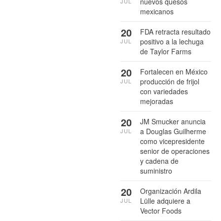
nuevos quesos
JUL
mexicanos
20
FDA retracta resultado
positivo a la lechuga
JUL
de Taylor Farms
20
Fortalecen en México
producción de frijol
JUL
con variedades
mejoradas
20
JM Smucker anuncia
a Douglas Guilherme
JUL
como vicepresidente
senior de operaciones
y cadena de
suministro
20
Organización Ardila
Lülle adquiere a
JUL
Vector Foods