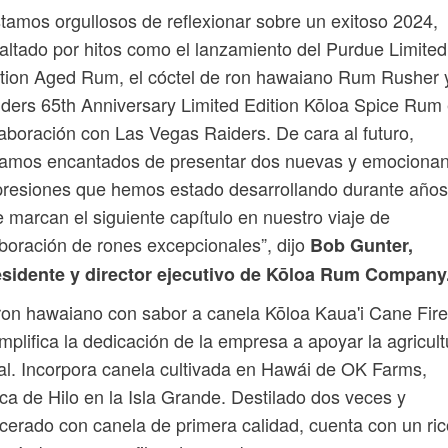
tamos orgullosos de reflexionar sobre un exitoso 2024,
altado por hitos como el lanzamiento del Purdue Limited
tion Aged Rum, el cóctel de ron hawaiano Rum Rusher y
ders 65th Anniversary Limited Edition Kōloa Spice Rum
aboración con Las Vegas Raiders. De cara al futuro,
tamos encantados de presentar dos nuevas y emocionan
resiones que hemos estado desarrollando durante años
 marcan el siguiente capítulo en nuestro viaje de
boración de rones excepcionales”, dijo
Bob Gunter,
esidente y director ejecutivo de Kōloa Rum Company
ron hawaiano con sabor a canela Kōloa Kaua'i Cane Fire
mplifica la dedicación de la empresa a apoyar la agricult
al. Incorpora canela cultivada en Hawái de OK Farms,
ca de Hilo en la Isla Grande. Destilado dos veces y
erado con canela de primera calidad, cuenta con un ric