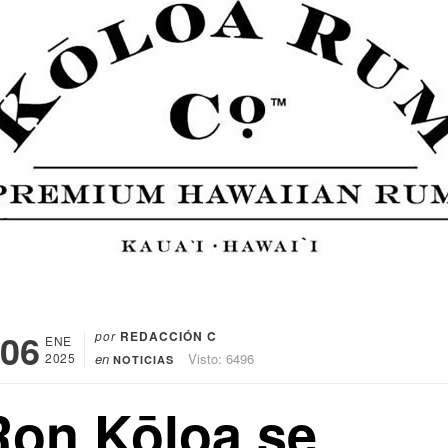
06
por
REDACCIÓN C
ENE
2025
en
Visto: 6496
NOTICIAS
Ron Kōloa se