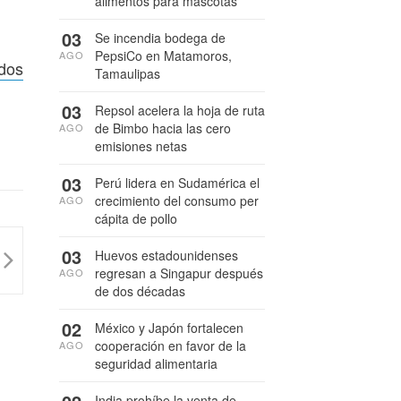
alimentos para mascotas
03
Se incendia bodega de
PepsiCo en Matamoros,
AGO
idos
Tamaulipas
03
Repsol acelera la hoja de ruta
de Bimbo hacia las cero
AGO
emisiones netas
03
Perú lidera en Sudamérica el
crecimiento del consumo per
AGO
cápita de pollo
03
Huevos estadounidenses
regresan a Singapur después
AGO
de dos décadas
02
México y Japón fortalecen
cooperación en favor de la
AGO
seguridad alimentaria
India prohíbe la venta de