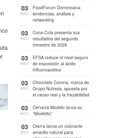
03
FoodForum Dominicana:
en
tendencias, análisis y
AGO
networking
inco
03
Coca-Cola presenta sus
resultados del segundo
AGO
trimestre de 2026
sita
or
03
EFSA reduce el nivel seguro
de exposición al ácido
AGO
trifluoroacético
03
Chocolate Corona, marca de
Grupo Nutresa, apuesta por
AGO
el cacao real y la trazabilidad
03
Cerveza Modelo lanza su
“Modelito”
AGO
03
Oterra lanza un colorante
amarillo natural para
AGO