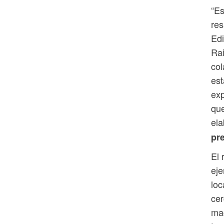
“Es
res
Edi
Rai
col
es
exp
que
ela
pr
El 
eje
loc
cer
mac