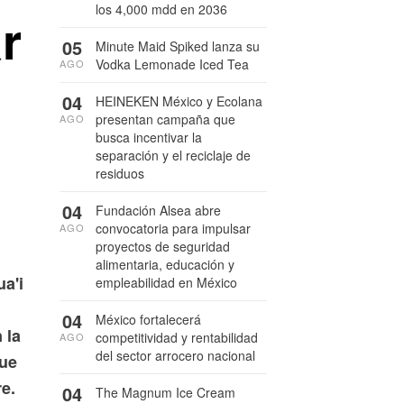
los 4,000 mdd en 2036
r
05
Minute Maid Spiked lanza su
Vodka Lemonade Iced Tea
AGO
04
HEINEKEN México y Ecolana
presentan campaña que
AGO
busca incentivar la
separación y el reciclaje de
residuos
04
Fundación Alsea abre
convocatoria para impulsar
AGO
proyectos de seguridad
alimentaria, educación y
a'i
empleabilidad en México
04
México fortalecerá
 la
competitividad y rentabilidad
AGO
del sector arrocero nacional
que
e.
04
The Magnum Ice Cream