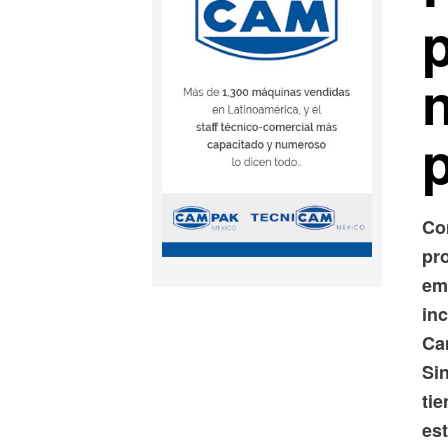
Co
pr
em
in
Ca
Si
ti
est