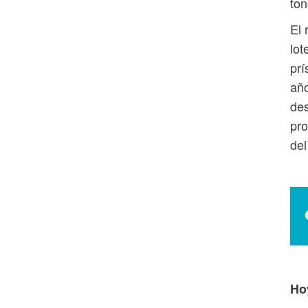
ton
El 
lot
prí
año
des
pro
del
Ho