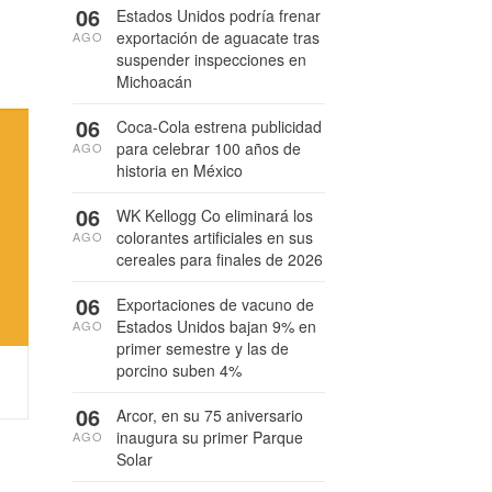
06
Estados Unidos podría frenar
exportación de aguacate tras
AGO
suspender inspecciones en
Michoacán
06
Coca-Cola estrena publicidad
para celebrar 100 años de
AGO
historia en México
06
WK Kellogg Co eliminará los
colorantes artificiales en sus
AGO
cereales para finales de 2026
06
Exportaciones de vacuno de
Estados Unidos bajan 9% en
AGO
primer semestre y las de
porcino suben 4%
06
Arcor, en su 75 aniversario
inaugura su primer Parque
AGO
Solar