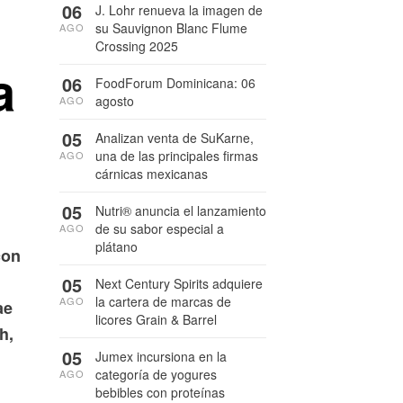
06
J. Lohr renueva la imagen de
su Sauvignon Blanc Flume
AGO
Crossing 2025
a
06
FoodForum Dominicana: 06
agosto
AGO
05
Analizan venta de SuKarne,
una de las principales firmas
AGO
cárnicas mexicanas
05
Nutri® anuncia el lanzamiento
de su sabor especial a
AGO
plátano
con
05
Next Century Spirits adquiere
la cartera de marcas de
AGO
ae
licores Grain & Barrel
h,
05
Jumex incursiona en la
categoría de yogures
AGO
bebibles con proteínas