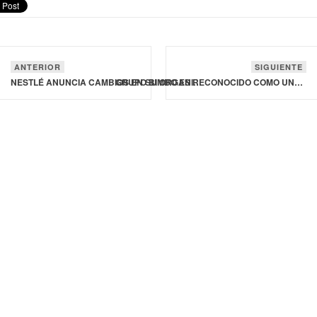
ANTERIOR
SIGUIENTE
NESTLÉ ANUNCIA CAMBIOS EN SU ORGANIZACIÓN Y SU JUNTA DIRECTIVA
GRUPO BIMBO ES RECONOCIDO COMO UNO DE LOS MEJORES EMPLEADORES DEL MUNDO SEGÚN FORBES