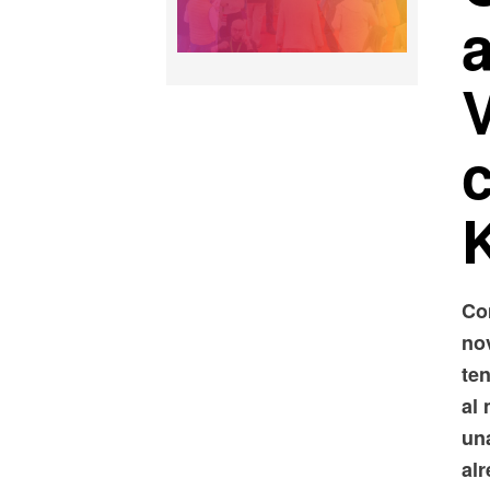
Co
no
te
al
una
al