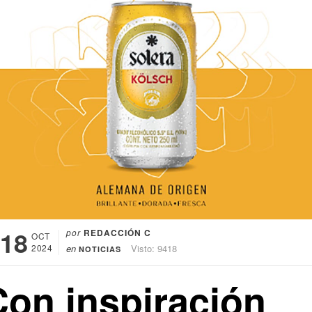
18
por
REDACCIÓN C
OCT
2024
en
Visto: 9418
NOTICIAS
Con inspiración