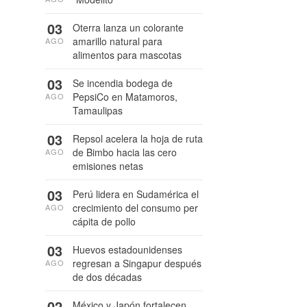
03
Oterra lanza un colorante
amarillo natural para
AGO
alimentos para mascotas
03
Se incendia bodega de
PepsiCo en Matamoros,
AGO
Tamaulipas
03
Repsol acelera la hoja de ruta
de Bimbo hacia las cero
AGO
emisiones netas
03
Perú lidera en Sudamérica el
crecimiento del consumo per
AGO
cápita de pollo
03
Huevos estadounidenses
regresan a Singapur después
AGO
de dos décadas
02
México y Japón fortalecen