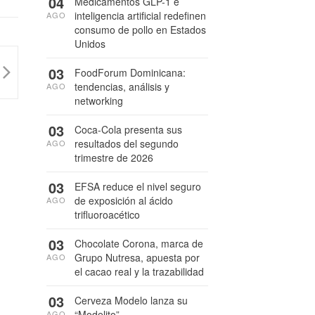
04
Medicamentos GLP-1 e
inteligencia artificial redefinen
AGO
consumo de pollo en Estados
Unidos
03
FoodForum Dominicana:
tendencias, análisis y
AGO
networking
03
Coca-Cola presenta sus
resultados del segundo
AGO
trimestre de 2026
03
EFSA reduce el nivel seguro
de exposición al ácido
AGO
trifluoroacético
03
Chocolate Corona, marca de
Grupo Nutresa, apuesta por
AGO
el cacao real y la trazabilidad
03
Cerveza Modelo lanza su
“Modelito”
AGO