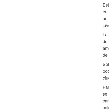
Est
en 
un 
juv
La 
dor
ama
de 
Sol
bod
ci
Par
se 
car
col