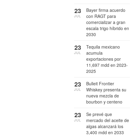
23
Bayer firma acuerdo
con RAGT para
JUL
comercializar a gran
escala trigo híbrido en
2030
23
Tequila mexicano
acumula
JUL
exportaciones por
11,697 mdd en 2023-
2025
23
Bulleit Frontier
Whiskey presenta su
JUL
nueva mezcla de
bourbon y centeno
23
Se prevé que
mercado del aceite de
JUL
algas alcanzará los
3,400 mdd en 2033