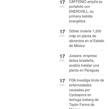
17
CAFFENIO amplía su
portafolio con
JUL
ENERCHILL, su
primera bebida
energética
17
Döhler invierte 1,200
mdp en planta de
JUL
alimentos en el Estado
de México
17
Jussara, empresa
láctea brasileña,
JUL
analiza instalar una
planta en Paraguay
17
FDA investiga brote de
enfermedades
JUL
causadas por
Cyclospora en
lechuga iceberg de
Taylor Farms de