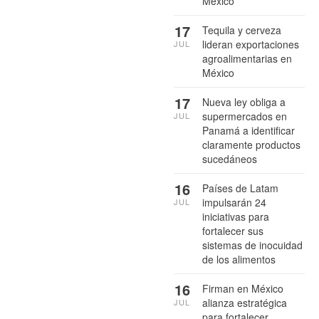
México
17
Tequila y cerveza
lideran exportaciones
JUL
agroalimentarias en
México
17
Nueva ley obliga a
supermercados en
JUL
Panamá a identificar
claramente productos
sucedáneos
16
Países de Latam
impulsarán 24
JUL
iniciativas para
fortalecer sus
sistemas de inocuidad
de los alimentos
16
Firman en México
alianza estratégica
JUL
para fortalecer