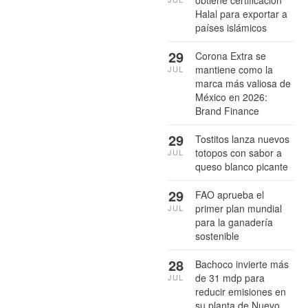
Halal para exportar a
países islámicos
29
Corona Extra se
mantiene como la
JUL
marca más valiosa de
México en 2026:
Brand Finance
29
Tostitos lanza nuevos
totopos con sabor a
JUL
queso blanco picante
29
FAO aprueba el
primer plan mundial
JUL
para la ganadería
sostenible
28
Bachoco invierte más
de 31 mdp para
JUL
reducir emisiones en
su planta de Nuevo