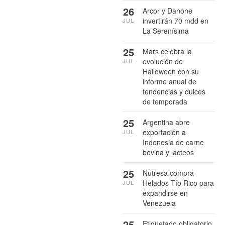
26
Arcor y Danone
invertirán 70 mdd en
JUL
La Serenísima
25
Mars celebra la
evolución de
JUL
Halloween con su
informe anual de
tendencias y dulces
de temporada
25
Argentina abre
exportación a
JUL
Indonesia de carne
bovina y lácteos
25
Nutresa compra
Helados Tío Rico para
JUL
expandirse en
Venezuela
25
Etiquetado obligatorio