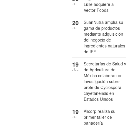
Lülle adquiere a
JUL
Vector Foods
20
SuanNutra amplía su
gama de productos
JUL
mediante adquisición
del negocio de
ingredientes naturales
de IFF
19
Secretarías de Salud y
de Agricultura de
JUL
México colaboran en
investigación sobre
brote de Cyclospora
cayetanensis en
Estados Unidos
19
Alicorp realiza su
primer taller de
JUL
panadería