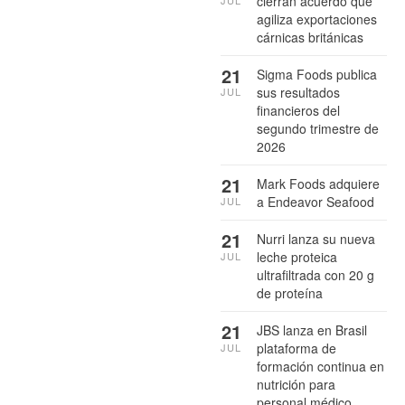
cierran acuerdo que
agiliza exportaciones
cárnicas británicas
21
Sigma Foods publica
sus resultados
JUL
financieros del
segundo trimestre de
2026
21
Mark Foods adquiere
a Endeavor Seafood
JUL
21
Nurri lanza su nueva
leche proteica
JUL
ultrafiltrada con 20 g
de proteína
21
JBS lanza en Brasil
plataforma de
JUL
formación continua en
nutrición para
personal médico