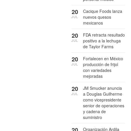
20
Cacique Foods lanza
nuevos quesos
JUL
mexicanos
20
FDA retracta resultado
positivo a la lechuga
JUL
de Taylor Farms
20
Fortalecen en México
producción de frijol
JUL
con variedades
mejoradas
20
JM Smucker anuncia
a Douglas Guilherme
JUL
como vicepresidente
senior de operaciones
y cadena de
suministro
20
Organización Ardila