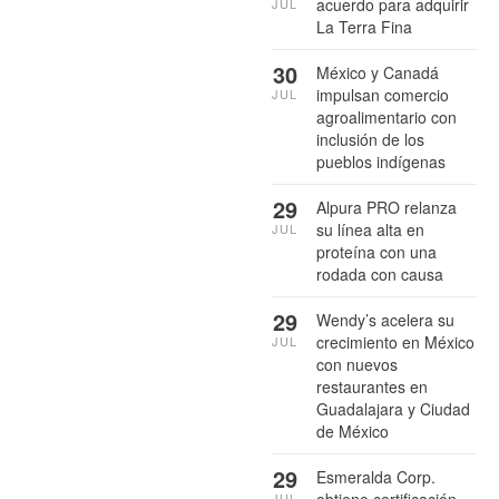
acuerdo para adquirir
JUL
La Terra Fina
30
México y Canadá
impulsan comercio
JUL
agroalimentario con
inclusión de los
pueblos indígenas
29
Alpura PRO relanza
su línea alta en
JUL
proteína con una
rodada con causa
29
Wendy’s acelera su
crecimiento en México
JUL
con nuevos
restaurantes en
Guadalajara y Ciudad
de México
29
Esmeralda Corp.
obtiene certificación
JUL