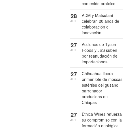
contenido proteico
28
ADM y Matsutani
celebran 20 años de
JUL
colaboración e
innovación
27
Acciones de Tyson
Foods y JBS suben
JUL
por reanudación de
importaciones
27
Chihuahua libera
primer lote de moscas
JUL
estériles del gusano
barrenador
producidas en
Chiapas
27
Ethica Wines refuerza
su compromiso con la
JUL
formación enológica