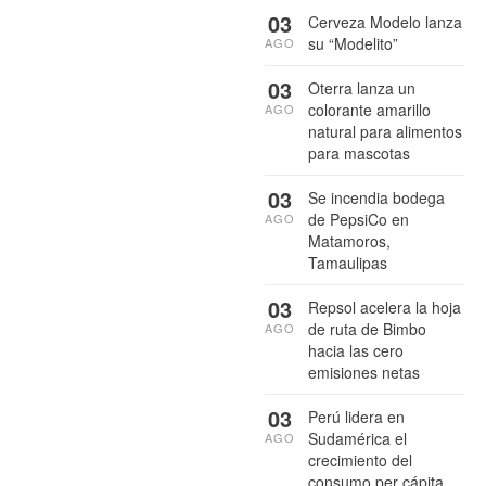
03
Cerveza Modelo lanza
su “Modelito”
AGO
03
Oterra lanza un
colorante amarillo
AGO
natural para alimentos
para mascotas
03
Se incendia bodega
de PepsiCo en
AGO
Matamoros,
Tamaulipas
03
Repsol acelera la hoja
de ruta de Bimbo
AGO
hacia las cero
emisiones netas
03
Perú lidera en
Sudamérica el
AGO
crecimiento del
consumo per cápita