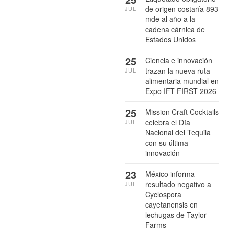
de origen costaría 893
JUL
mde al año a la
cadena cárnica de
Estados Unidos
25
Ciencia e innovación
trazan la nueva ruta
JUL
alimentaria mundial en
Expo IFT FIRST 2026
25
Mission Craft Cocktails
celebra el Día
JUL
Nacional del Tequila
con su última
innovación
23
México informa
resultado negativo a
JUL
Cyclospora
cayetanensis en
lechugas de Taylor
Farms