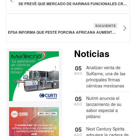
SE PREVÉ QUE MERCADO DE HARINAS FUNCIONALES CREZCA EN 36.14 MIL MDD A 2028
SIGUIENTE
EFSA INFORMA QUE PESTE PORCINA AFRICANA AUMENTÓ EN LA UNIÓN EUROPEA EN 2023
Noticias
05
Analizan venta de
SuKarne, una de las
AGO
principales firmas
cárnicas mexicanas
05
Nutri® anuncia el
lanzamiento de su
AGO
sabor especial a
plátano
05
Next Century Spirits
adquiere la cartera de
AGO