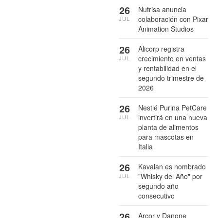
26
Nutrisa anuncia
colaboración con Pixar
JUL
Animation Studios
26
Alicorp registra
crecimiento en ventas
JUL
y rentabilidad en el
segundo trimestre de
2026
26
Nestlé Purina PetCare
invertirá en una nueva
JUL
planta de alimentos
para mascotas en
Italia
26
Kavalan es nombrado
"Whisky del Año" por
JUL
segundo año
consecutivo
26
Arcor y Danone