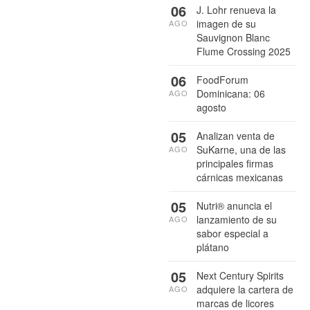
06
J. Lohr renueva la
imagen de su
AGO
Sauvignon Blanc
Flume Crossing 2025
06
FoodForum
Dominicana: 06
AGO
agosto
05
Analizan venta de
SuKarne, una de las
AGO
principales firmas
cárnicas mexicanas
05
Nutri® anuncia el
lanzamiento de su
AGO
sabor especial a
plátano
05
Next Century Spirits
adquiere la cartera de
AGO
marcas de licores