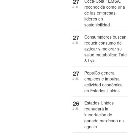
27
Coca-Cola FEMSA,
reconocida como una
JUL
de las empresas
líderes en
sostenibilidad
27
Consumidores buscan
reducir consumo de
JUL
azúcar y mejorar su
salud metabólica: Tate
& Lyle
27
PepsiCo genera
empleos e impulsa
JUL
actividad económica
en Estados Unidos
26
Estados Unidos
reanudará la
JUL
importación de
ganado mexicano en
agosto