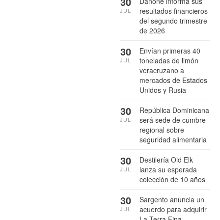
30
Danone informa sus
resultados financieros
JUL
del segundo trimestre
de 2026
30
Envían primeras 40
toneladas de limón
JUL
veracruzano a
mercados de Estados
Unidos y Rusia
30
República Dominicana
será sede de cumbre
JUL
regional sobre
seguridad alimentaria
30
Destilería Old Elk
lanza su esperada
JUL
colección de 10 años
30
Sargento anuncia un
acuerdo para adquirir
JUL
La Terra Fina