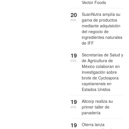
Vector Foods
20
SuanNutra amplía su
gama de productos
JUL
mediante adquisición
del negocio de
ingredientes naturales
de IFF
19
Secretarías de Salud y
de Agricultura de
JUL
México colaboran en
investigación sobre
brote de Cyclospora
cayetanensis en
Estados Unidos
19
Alicorp realiza su
primer taller de
JUL
panadería
19
Oterra lanza