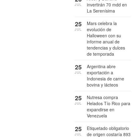
invertirán 70 mdd en
JUL
La Serenísima
25
Mars celebra la
evolución de
JUL
Halloween con su
informe anual de
tendencias y dulces
de temporada
25
Argentina abre
exportación a
JUL
Indonesia de carne
bovina y lácteos
25
Nutresa compra
Helados Tío Rico para
JUL
expandirse en
Venezuela
25
Etiquetado obligatorio
de origen costaría 893
JUL