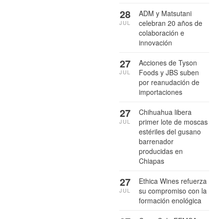
28
ADM y Matsutani
celebran 20 años de
JUL
colaboración e
innovación
27
Acciones de Tyson
Foods y JBS suben
JUL
por reanudación de
importaciones
27
Chihuahua libera
primer lote de moscas
JUL
estériles del gusano
barrenador
producidas en
Chiapas
27
Ethica Wines refuerza
su compromiso con la
JUL
formación enológica