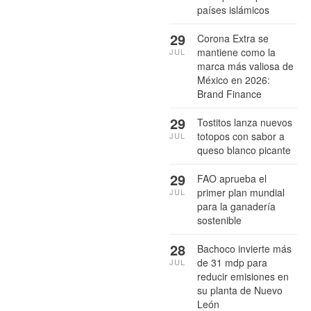
países islámicos
29
Corona Extra se
mantiene como la
JUL
marca más valiosa de
México en 2026:
Brand Finance
29
Tostitos lanza nuevos
totopos con sabor a
JUL
queso blanco picante
29
FAO aprueba el
primer plan mundial
JUL
para la ganadería
sostenible
28
Bachoco invierte más
de 31 mdp para
JUL
reducir emisiones en
su planta de Nuevo
León