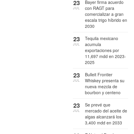
23
Bayer firma acuerdo
con RAGT para
JUL
comercializar a gran
escala trigo híbrido en
2030
23
Tequila mexicano
acumula
JUL
exportaciones por
11,697 mdd en 2023-
2025
23
Bulleit Frontier
Whiskey presenta su
JUL
nueva mezcla de
bourbon y centeno
23
Se prevé que
mercado del aceite de
JUL
algas alcanzará los
3,400 mdd en 2033