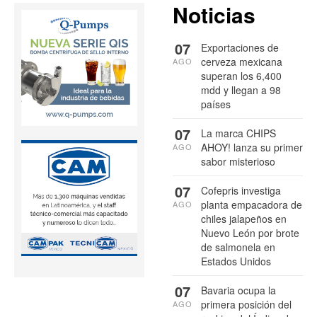
Noticias
07
Exportaciones de
cerveza mexicana
AGO
superan los 6,400
mdd y llegan a 98
países
07
La marca CHIPS
AHOY! lanza su primer
AGO
sabor misterioso
07
Cofepris investiga
planta empacadora de
AGO
chiles jalapeños en
Nuevo León por brote
de salmonela en
Estados Unidos
07
Bavaria ocupa la
primera posición del
AGO