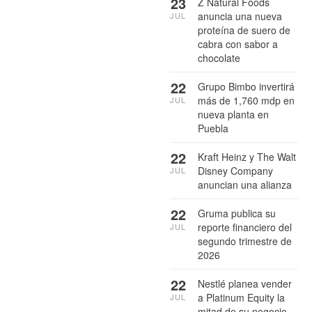
23
Z Natural Foods
anuncia una nueva
JUL
proteína de suero de
cabra con sabor a
chocolate
22
Grupo Bimbo invertirá
más de 1,760 mdp en
JUL
nueva planta en
Puebla
22
Kraft Heinz y The Walt
Disney Company
JUL
anuncian una alianza
22
Gruma publica su
reporte financiero del
JUL
segundo trimestre de
2026
22
Nestlé planea vender
a Platinum Equity la
JUL
mitad de su negocio