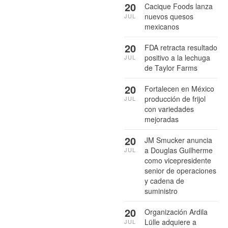
20
Cacique Foods lanza
nuevos quesos
JUL
mexicanos
20
FDA retracta resultado
positivo a la lechuga
JUL
de Taylor Farms
20
Fortalecen en México
producción de frijol
JUL
con variedades
mejoradas
20
JM Smucker anuncia
a Douglas Guilherme
JUL
como vicepresidente
senior de operaciones
y cadena de
suministro
20
Organización Ardila
Lülle adquiere a
JUL