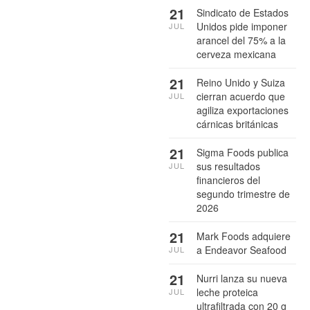
21
Sindicato de Estados
Unidos pide imponer
JUL
arancel del 75% a la
cerveza mexicana
21
Reino Unido y Suiza
cierran acuerdo que
JUL
agiliza exportaciones
cárnicas británicas
21
Sigma Foods publica
sus resultados
JUL
financieros del
segundo trimestre de
2026
21
Mark Foods adquiere
a Endeavor Seafood
JUL
21
Nurri lanza su nueva
leche proteica
JUL
ultrafiltrada con 20 g