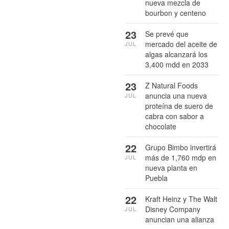
nueva mezcla de
bourbon y centeno
23
Se prevé que
mercado del aceite de
JUL
algas alcanzará los
3,400 mdd en 2033
23
Z Natural Foods
anuncia una nueva
JUL
proteína de suero de
cabra con sabor a
chocolate
22
Grupo Bimbo invertirá
más de 1,760 mdp en
JUL
nueva planta en
Puebla
22
Kraft Heinz y The Walt
Disney Company
JUL
anuncian una alianza