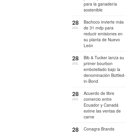
para la ganadería
sostenible
28
Bachoco invierte más
de 31 mdp para
JUL
reducir emisiones en
su planta de Nuevo
León
28
Bib & Tucker lanza su
primer bourbon
JUL
embotellado bajo la
denominación Bottled-
in-Bond
28
Acuerdo de libre
comercio entre
JUL
Ecuador y Canadá
exime las ventas de
carne
28
Conagra Brands