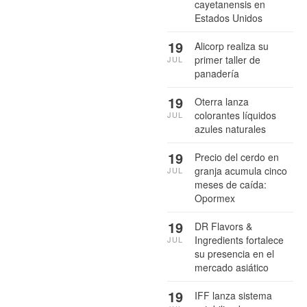
cayetanensis en
Estados Unidos
19
Alicorp realiza su
primer taller de
JUL
panadería
19
Oterra lanza
colorantes líquidos
JUL
azules naturales
19
Precio del cerdo en
granja acumula cinco
JUL
meses de caída:
Opormex
19
DR Flavors &
Ingredients fortalece
JUL
su presencia en el
mercado asiático
19
IFF lanza sistema