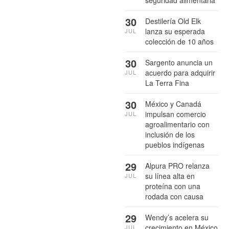
seguridad alimentaria
30
Destilería Old Elk
lanza su esperada
JUL
colección de 10 años
30
Sargento anuncia un
acuerdo para adquirir
JUL
La Terra Fina
30
México y Canadá
impulsan comercio
JUL
agroalimentario con
inclusión de los
pueblos indígenas
29
Alpura PRO relanza
su línea alta en
JUL
proteína con una
rodada con causa
29
Wendy’s acelera su
crecimiento en México
JUL