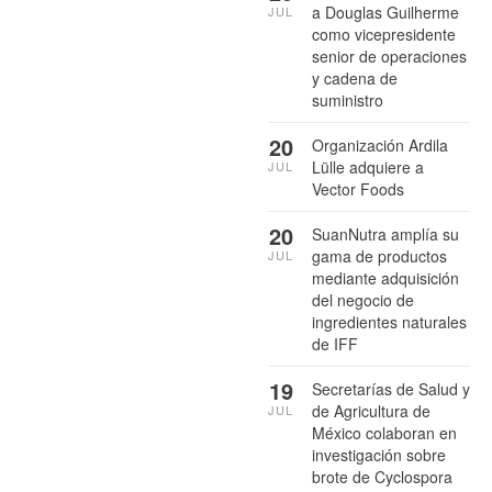
a Douglas Guilherme
JUL
como vicepresidente
senior de operaciones
y cadena de
suministro
20
Organización Ardila
Lülle adquiere a
JUL
Vector Foods
20
SuanNutra amplía su
gama de productos
JUL
mediante adquisición
del negocio de
ingredientes naturales
de IFF
19
Secretarías de Salud y
de Agricultura de
JUL
México colaboran en
investigación sobre
brote de Cyclospora