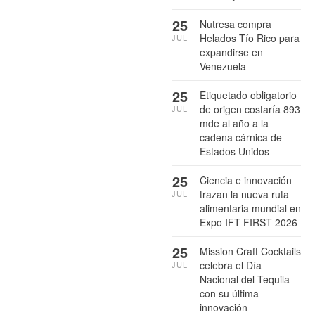
25
Nutresa compra
Helados Tío Rico para
JUL
expandirse en
Venezuela
25
Etiquetado obligatorio
de origen costaría 893
JUL
mde al año a la
cadena cárnica de
Estados Unidos
25
Ciencia e innovación
trazan la nueva ruta
JUL
alimentaria mundial en
Expo IFT FIRST 2026
25
Mission Craft Cocktails
celebra el Día
JUL
Nacional del Tequila
con su última
innovación