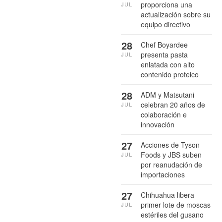
proporciona una
JUL
actualización sobre su
equipo directivo
28
Chef Boyardee
presenta pasta
JUL
enlatada con alto
contenido proteico
28
ADM y Matsutani
celebran 20 años de
JUL
colaboración e
innovación
27
Acciones de Tyson
Foods y JBS suben
JUL
por reanudación de
importaciones
27
Chihuahua libera
primer lote de moscas
JUL
estériles del gusano