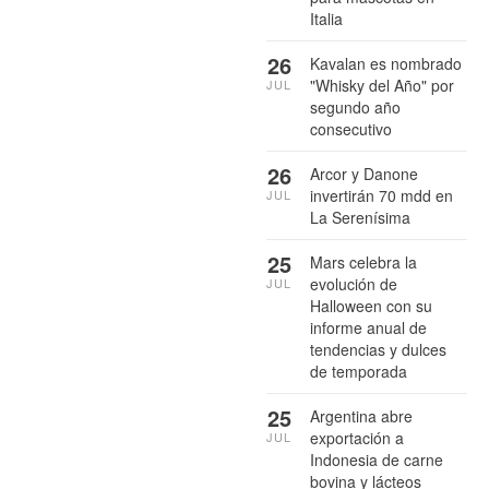
Italia
26
Kavalan es nombrado
"Whisky del Año" por
JUL
segundo año
consecutivo
26
Arcor y Danone
invertirán 70 mdd en
JUL
La Serenísima
25
Mars celebra la
evolución de
JUL
Halloween con su
informe anual de
tendencias y dulces
de temporada
25
Argentina abre
exportación a
JUL
Indonesia de carne
bovina y lácteos