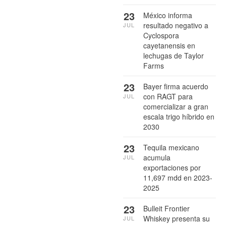
23
México informa
resultado negativo a
JUL
Cyclospora
cayetanensis en
lechugas de Taylor
Farms
23
Bayer firma acuerdo
con RAGT para
JUL
comercializar a gran
escala trigo híbrido en
2030
23
Tequila mexicano
acumula
JUL
exportaciones por
11,697 mdd en 2023-
2025
23
Bulleit Frontier
Whiskey presenta su
JUL