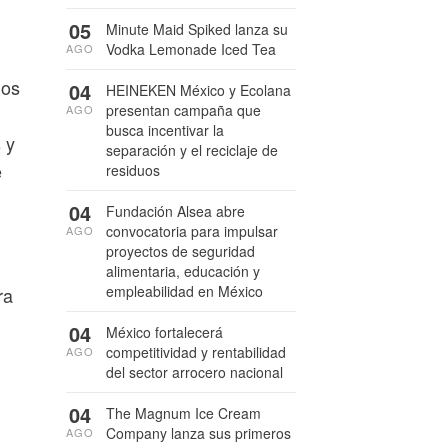
05
Minute Maid Spiked lanza su
Vodka Lemonade Iced Tea
AGO
los
04
HEINEKEN México y Ecolana
presentan campaña que
AGO
busca incentivar la
 y
separación y el reciclaje de
e
residuos
04
Fundación Alsea abre
convocatoria para impulsar
AGO
proyectos de seguridad
alimentaria, educación y
empleabilidad en México
ra
04
México fortalecerá
competitividad y rentabilidad
AGO
del sector arrocero nacional
04
The Magnum Ice Cream
Company lanza sus primeros
AGO