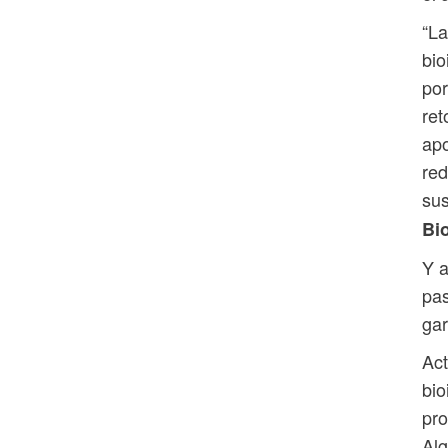
“La
bio
por
ret
apo
red
sus
Bi
Y a
pas
gar
Act
bio
pro
Alg