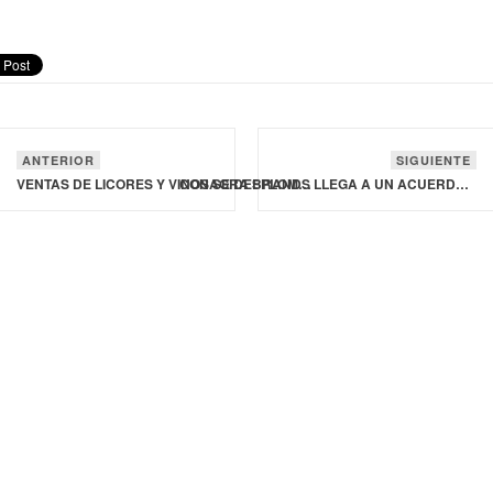
ANTERIOR
SIGUIENTE
VENTAS DE LICORES Y VINOS SE DESPLOMAN EN EL PRIMER TRIMESTRE EN ESTADOS UNIDOS: ANÁLISIS
CONAGRA BRANDS LLEGA A UN ACUERDO CON HOMETOWN FOOD PARA DESINVERTIR EN LA MARCA CHEF BOYARDEE