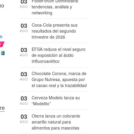
03
FoodForum Dominicana:
mo
tendencias, análisis y
AGO
networking
03
Coca-Cola presenta sus
resultados del segundo
AGO
trimestre de 2026
03
EFSA reduce el nivel seguro
de exposición al ácido
AGO
trifluoroacético
03
Chocolate Corona, marca de
Grupo Nutresa, apuesta por
AGO
el cacao real y la trazabilidad
03
Cerveza Modelo lanza su
“Modelito”
AGO
re
03
Oterra lanza un colorante
amarillo natural para
AGO
alimentos para mascotas