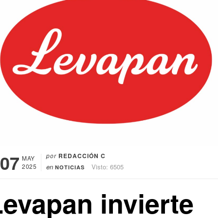
07
por
REDACCIÓN C
MAY
2025
en
Visto: 6505
NOTICIAS
Levapan invierte