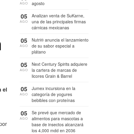
agosto
AGO
05
Analizan venta de SuKarne,
una de las principales firmas
AGO
cárnicas mexicanas
n
05
Nutri® anuncia el lanzamiento
de su sabor especial a
AGO
plátano
05
Next Century Spirits adquiere
la cartera de marcas de
AGO
licores Grain & Barrel
05
Jumex incursiona en la
 el
categoría de yogures
AGO
bebibles con proteínas
05
Se prevé que mercado de
alimentos para mascotas a
AGO
por
base de insectos alcanzará
los 4,000 mdd en 2036