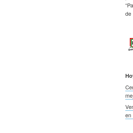
“Pa
de
Ho
Cer
me
Ven
en 