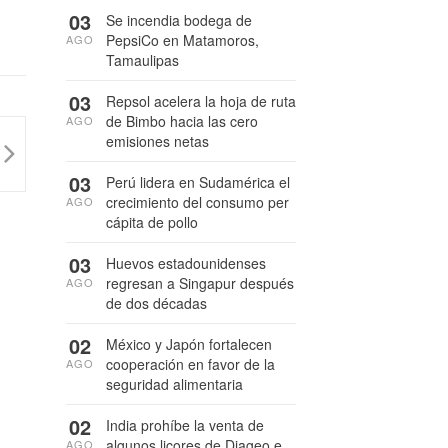
03
Se incendia bodega de
PepsiCo en Matamoros,
AGO
Tamaulipas
03
Repsol acelera la hoja de ruta
de Bimbo hacia las cero
AGO
emisiones netas
03
Perú lidera en Sudamérica el
crecimiento del consumo per
AGO
cápita de pollo
03
Huevos estadounidenses
regresan a Singapur después
AGO
de dos décadas
02
México y Japón fortalecen
cooperación en favor de la
AGO
seguridad alimentaria
02
India prohíbe la venta de
algunos licores de Diageo e
AGO