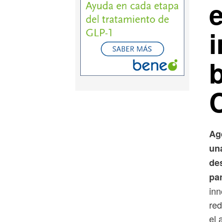
Ag
un
de
pa
inn
red
el 