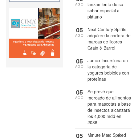
lanzamiento de su
AGO
sabor especial a
plátano
05
Next Century Spirits
adquiere la cartera de
AGO
marcas de licores
Grain & Barrel
05
Jumex incursiona en
la categoría de
AGO
yogures bebibles con
proteínas
05
Se prevé que
mercado de alimentos
AGO
para mascotas a base
de insectos alcanzará
los 4,000 mdd en
2036
05
Minute Maid Spiked