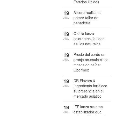
Estados Unidos
19
Alicorp realiza su
primer taller de
JUL
panadería
19
Oterra lanza
colorantes líquidos
JUL
azules naturales
19
Precio del cerdo en
granja acumula cinco
JUL
meses de caída:
Opormex
19
DR Flavors &
Ingredients fortalece
JUL
su presencia en el
mercado asiático
19
IFF lanza sistema
estabilizador que
JUL