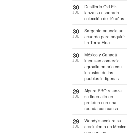
30
Destilería Old Elk
lanza su esperada
JUL
colección de 10 años
30
Sargento anuncia un
acuerdo para adquirir
JUL
La Terra Fina
30
México y Canadá
impulsan comercio
JUL
agroalimentario con
inclusión de los
pueblos indígenas
29
Alpura PRO relanza
su línea alta en
JUL
proteína con una
rodada con causa
29
Wendy’s acelera su
crecimiento en México
JUL
con nuevos