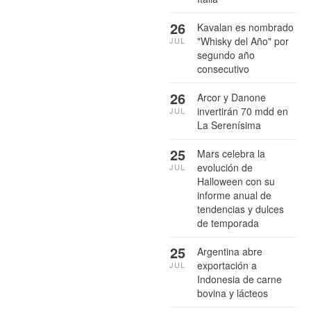
26
Kavalan es nombrado
"Whisky del Año" por
JUL
segundo año
consecutivo
26
Arcor y Danone
invertirán 70 mdd en
JUL
La Serenísima
25
Mars celebra la
evolución de
JUL
Halloween con su
informe anual de
tendencias y dulces
de temporada
25
Argentina abre
exportación a
JUL
Indonesia de carne
bovina y lácteos