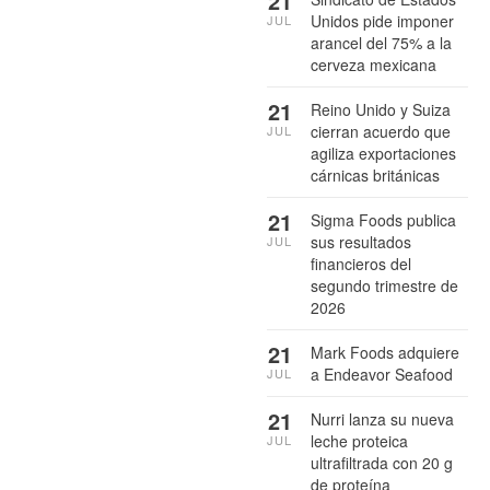
21
Unidos pide imponer
JUL
arancel del 75% a la
cerveza mexicana
21
Reino Unido y Suiza
cierran acuerdo que
JUL
agiliza exportaciones
cárnicas británicas
21
Sigma Foods publica
sus resultados
JUL
financieros del
segundo trimestre de
2026
21
Mark Foods adquiere
a Endeavor Seafood
JUL
21
Nurri lanza su nueva
leche proteica
JUL
ultrafiltrada con 20 g
de proteína