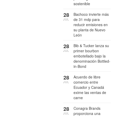
sostenible
28
Bachoco invierte más
de 31 mdp para
JUL
reducir emisiones en
su planta de Nuevo
León
28
Bib & Tucker lanza su
primer bourbon
JUL
embotellado bajo la
denominación Bottled-
in-Bond
28
Acuerdo de libre
comercio entre
JUL
Ecuador y Canadá
exime las ventas de
carne
28
Conagra Brands
proporciona una
JUL