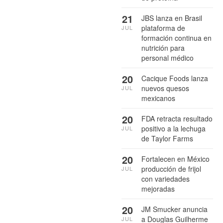
21
JBS lanza en Brasil
plataforma de
JUL
formación continua en
nutrición para
personal médico
20
Cacique Foods lanza
nuevos quesos
JUL
mexicanos
20
FDA retracta resultado
positivo a la lechuga
JUL
de Taylor Farms
20
Fortalecen en México
producción de frijol
JUL
con variedades
mejoradas
20
JM Smucker anuncia
a Douglas Guilherme
JUL