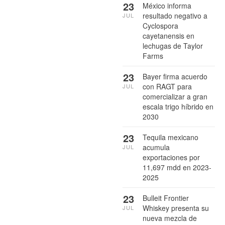
23
México informa
resultado negativo a
JUL
Cyclospora
cayetanensis en
lechugas de Taylor
Farms
23
Bayer firma acuerdo
con RAGT para
JUL
comercializar a gran
escala trigo híbrido en
2030
23
Tequila mexicano
acumula
JUL
exportaciones por
11,697 mdd en 2023-
2025
23
Bulleit Frontier
Whiskey presenta su
JUL
nueva mezcla de