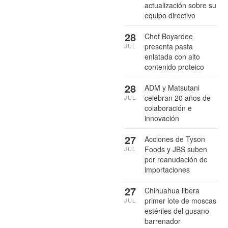
actualización sobre su
equipo directivo
28
Chef Boyardee
presenta pasta
JUL
enlatada con alto
contenido proteico
28
ADM y Matsutani
celebran 20 años de
JUL
colaboración e
innovación
27
Acciones de Tyson
Foods y JBS suben
JUL
por reanudación de
importaciones
27
Chihuahua libera
primer lote de moscas
JUL
estériles del gusano
barrenador