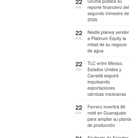
22
Gruma publica su
reporte financiero del
JUL
segundo trimestre de
2026
22
Nestlé planea vender
a Platinum Equity la
JUL
mitad de su negocio
de agua
22
TLC entre México,
Estados Unidos y
JUL
Canadá seguirá
impulsando
exportaciones
cárnicas mexicanas
22
Ferrero invertirá 86
mdd en Guanajuato
JUL
para ampliar su planta
de producción
Sindicato de Estados