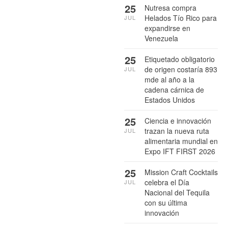
25
Nutresa compra
Helados Tío Rico para
JUL
expandirse en
Venezuela
25
Etiquetado obligatorio
de origen costaría 893
JUL
mde al año a la
cadena cárnica de
Estados Unidos
25
Ciencia e innovación
trazan la nueva ruta
JUL
alimentaria mundial en
Expo IFT FIRST 2026
25
Mission Craft Cocktails
celebra el Día
JUL
Nacional del Tequila
con su última
innovación