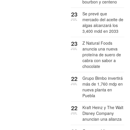
bourbon y centeno
23
Se prevé que
mercado del aceite de
JUL
algas alcanzará los
3,400 mdd en 2033
23
Z Natural Foods
anuncia una nueva
JUL
proteína de suero de
cabra con sabor a
chocolate
22
Grupo Bimbo invertirá
más de 1,760 mdp en
JUL
nueva planta en
Puebla
22
Kraft Heinz y The Walt
Disney Company
JUL
anuncian una alianza