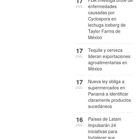
17
FDA investiga brote de
enfermedades
JUL
causadas por
Cyclospora en
lechuga iceberg de
Taylor Farms de
México
17
Tequila y cerveza
lideran exportaciones
JUL
agroalimentarias en
México
17
Nueva ley obliga a
supermercados en
JUL
Panamá a identificar
claramente productos
sucedáneos
16
Países de Latam
impulsarán 24
JUL
iniciativas para
fortalecer sus