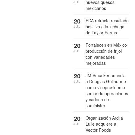
nuevos quesos
JUL
mexicanos
20
FDA retracta resultado
positivo a la lechuga
JUL
de Taylor Farms
20
Fortalecen en México
producción de frijol
JUL
con variedades
mejoradas
20
JM Smucker anuncia
a Douglas Guilherme
JUL
como vicepresidente
senior de operaciones
y cadena de
suministro
20
Organización Ardila
Lülle adquiere a
JUL
Vector Foods