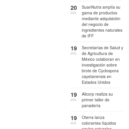
20
SuanNutra amplía su
gama de productos
JUL
mediante adquisición
del negocio de
ingredientes naturales
de IFF
19
Secretarías de Salud y
de Agricultura de
JUL
México colaboran en
investigación sobre
brote de Cyclospora
cayetanensis en
Estados Unidos
19
Alicorp realiza su
primer taller de
JUL
panadería
19
Oterra lanza
colorantes líquidos
JUL
azules naturales