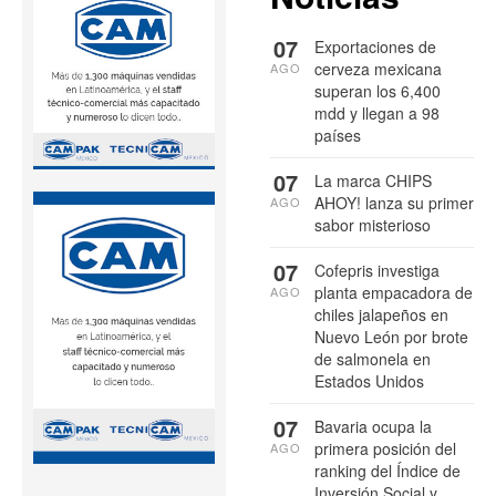
07
Exportaciones de
cerveza mexicana
AGO
superan los 6,400
mdd y llegan a 98
países
07
La marca CHIPS
AHOY! lanza su primer
AGO
sabor misterioso
07
Cofepris investiga
planta empacadora de
AGO
chiles jalapeños en
Nuevo León por brote
de salmonela en
Estados Unidos
07
Bavaria ocupa la
primera posición del
AGO
ranking del Índice de
Inversión Social y