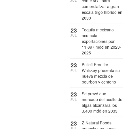
con RAGT para
JUL
comercializar a gran
escala trigo híbrido en
2030
23
Tequila mexicano
acumula
JUL
exportaciones por
11,697 mdd en 2023-
2025
23
Bulleit Frontier
Whiskey presenta su
JUL
nueva mezcla de
bourbon y centeno
23
Se prevé que
mercado del aceite de
JUL
algas alcanzará los
3,400 mdd en 2033
23
Z Natural Foods
anuncia una nueva
JUL