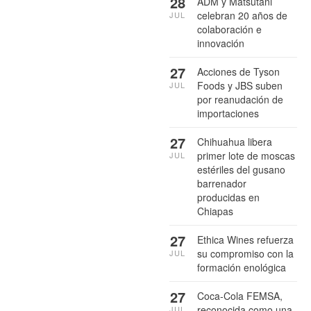
28
ADM y Matsutani
celebran 20 años de
JUL
colaboración e
innovación
27
Acciones de Tyson
Foods y JBS suben
JUL
por reanudación de
importaciones
27
Chihuahua libera
primer lote de moscas
JUL
estériles del gusano
barrenador
producidas en
Chiapas
27
Ethica Wines refuerza
su compromiso con la
JUL
formación enológica
27
Coca-Cola FEMSA,
reconocida como una
JUL