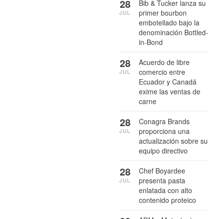
28
Bib & Tucker lanza su
primer bourbon
JUL
embotellado bajo la
denominación Bottled-
in-Bond
28
Acuerdo de libre
comercio entre
JUL
Ecuador y Canadá
exime las ventas de
carne
28
Conagra Brands
proporciona una
JUL
actualización sobre su
equipo directivo
28
Chef Boyardee
presenta pasta
JUL
enlatada con alto
contenido proteico