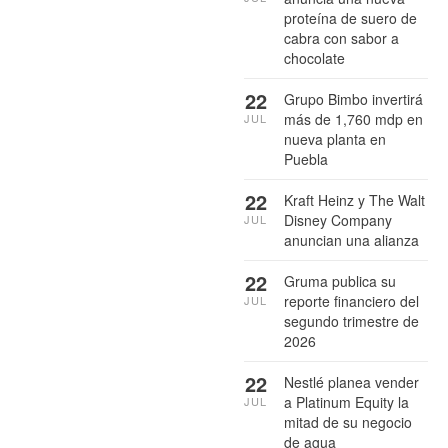
proteína de suero de
cabra con sabor a
chocolate
22
Grupo Bimbo invertirá
más de 1,760 mdp en
JUL
nueva planta en
Puebla
22
Kraft Heinz y The Walt
Disney Company
JUL
anuncian una alianza
22
Gruma publica su
reporte financiero del
JUL
segundo trimestre de
2026
22
Nestlé planea vender
a Platinum Equity la
JUL
mitad de su negocio
de agua