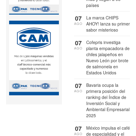
países
07
La marca CHIPS
AHOY! lanza su primer
AGO
sabor misterioso
07
Cofepris investiga
planta empacadora de
AGO
chiles jalapeños en
Nuevo León por brote
de salmonela en
Estados Unidos
07
Bavaria ocupa la
primera posición del
AGO
ranking del Índice de
Inversión Social y
Ambiental Empresarial
2025
07
México impulsa el café
de especialidad y el
AGO