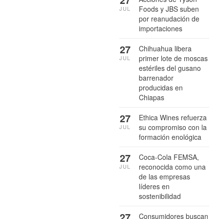
Foods y JBS suben
JUL
por reanudación de
importaciones
27
Chihuahua libera
primer lote de moscas
JUL
estériles del gusano
barrenador
producidas en
Chiapas
27
Ethica Wines refuerza
su compromiso con la
JUL
formación enológica
27
Coca-Cola FEMSA,
reconocida como una
JUL
de las empresas
líderes en
sostenibilidad
27
Consumidores buscan