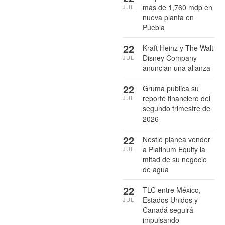
más de 1,760 mdp en
JUL
nueva planta en
Puebla
22
Kraft Heinz y The Walt
Disney Company
JUL
anuncian una alianza
22
Gruma publica su
reporte financiero del
JUL
segundo trimestre de
2026
22
Nestlé planea vender
a Platinum Equity la
JUL
mitad de su negocio
de agua
22
TLC entre México,
Estados Unidos y
JUL
Canadá seguirá
impulsando