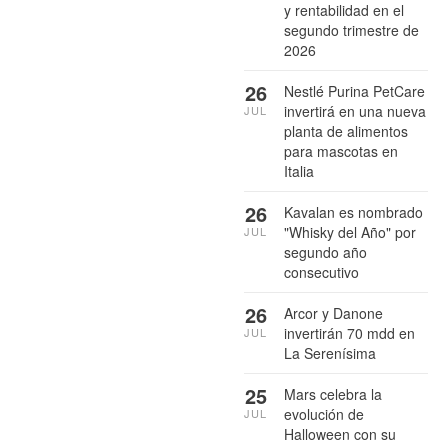
y rentabilidad en el
segundo trimestre de
2026
26
Nestlé Purina PetCare
invertirá en una nueva
JUL
planta de alimentos
para mascotas en
Italia
26
Kavalan es nombrado
"Whisky del Año" por
JUL
segundo año
consecutivo
26
Arcor y Danone
invertirán 70 mdd en
JUL
La Serenísima
25
Mars celebra la
evolución de
JUL
Halloween con su