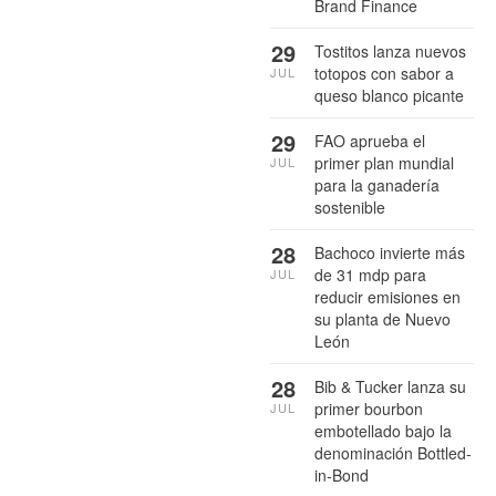
Brand Finance
29
Tostitos lanza nuevos
totopos con sabor a
JUL
queso blanco picante
29
FAO aprueba el
primer plan mundial
JUL
para la ganadería
sostenible
28
Bachoco invierte más
de 31 mdp para
JUL
reducir emisiones en
su planta de Nuevo
León
28
Bib & Tucker lanza su
primer bourbon
JUL
embotellado bajo la
denominación Bottled-
in-Bond