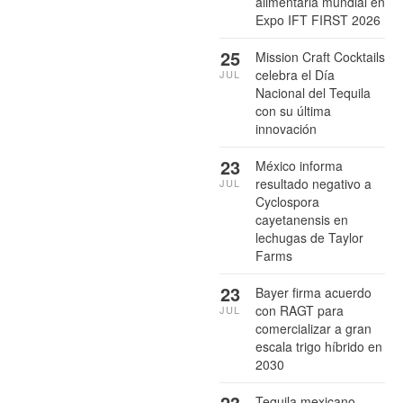
alimentaria mundial en
Expo IFT FIRST 2026
25
Mission Craft Cocktails
celebra el Día
JUL
Nacional del Tequila
con su última
innovación
23
México informa
resultado negativo a
JUL
Cyclospora
cayetanensis en
lechugas de Taylor
Farms
23
Bayer firma acuerdo
con RAGT para
JUL
comercializar a gran
escala trigo híbrido en
2030
23
Tequila mexicano