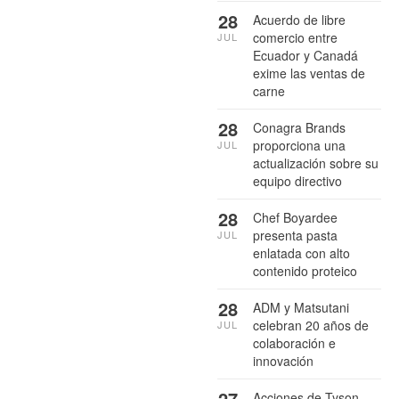
28
Acuerdo de libre
comercio entre
JUL
Ecuador y Canadá
exime las ventas de
carne
28
Conagra Brands
proporciona una
JUL
actualización sobre su
equipo directivo
28
Chef Boyardee
presenta pasta
JUL
enlatada con alto
contenido proteico
28
ADM y Matsutani
celebran 20 años de
JUL
colaboración e
innovación
27
Acciones de Tyson