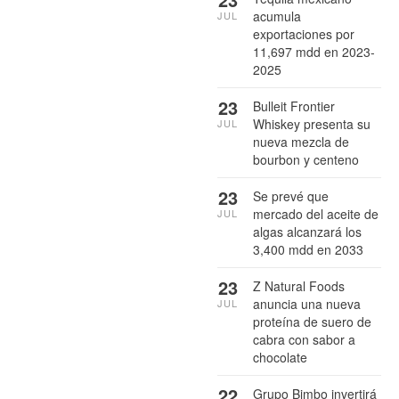
acumula
JUL
exportaciones por
11,697 mdd en 2023-
2025
23
Bulleit Frontier
Whiskey presenta su
JUL
nueva mezcla de
bourbon y centeno
23
Se prevé que
mercado del aceite de
JUL
algas alcanzará los
3,400 mdd en 2033
23
Z Natural Foods
anuncia una nueva
JUL
proteína de suero de
cabra con sabor a
chocolate
22
Grupo Bimbo invertirá