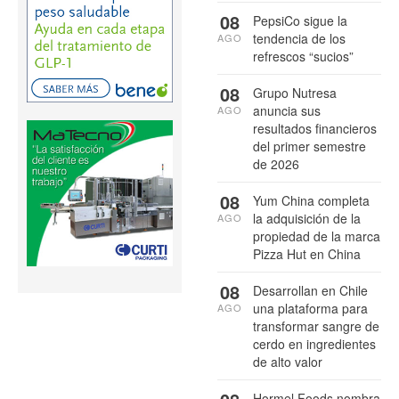
08
PepsiCo sigue la
tendencia de los
AGO
refrescos “sucios”
08
Grupo Nutresa
anuncia sus
AGO
resultados financieros
del primer semestre
de 2026
08
Yum China completa
la adquisición de la
AGO
propiedad de la marca
Pizza Hut en China
08
Desarrollan en Chile
una plataforma para
AGO
transformar sangre de
cerdo en ingredientes
de alto valor
Hormel Foods nombra