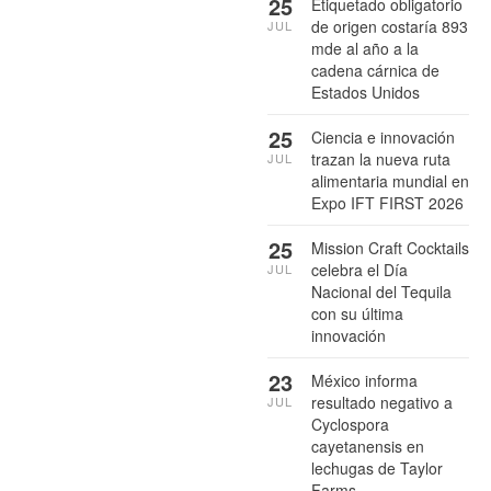
25
Etiquetado obligatorio
de origen costaría 893
JUL
mde al año a la
cadena cárnica de
Estados Unidos
25
Ciencia e innovación
trazan la nueva ruta
JUL
alimentaria mundial en
Expo IFT FIRST 2026
25
Mission Craft Cocktails
celebra el Día
JUL
Nacional del Tequila
con su última
innovación
23
México informa
resultado negativo a
JUL
Cyclospora
cayetanensis en
lechugas de Taylor
Farms