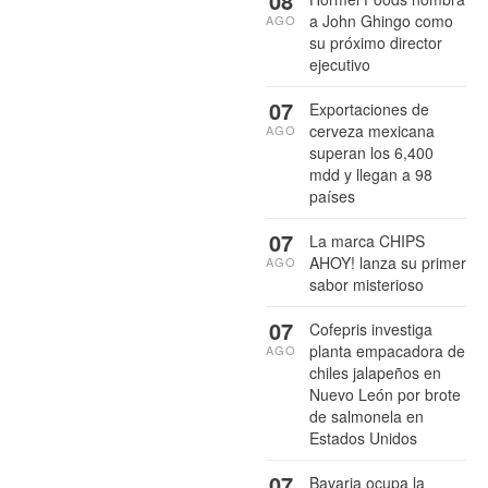
08
a John Ghingo como
AGO
su próximo director
ejecutivo
07
Exportaciones de
cerveza mexicana
AGO
superan los 6,400
mdd y llegan a 98
países
07
La marca CHIPS
AHOY! lanza su primer
AGO
sabor misterioso
07
Cofepris investiga
planta empacadora de
AGO
chiles jalapeños en
Nuevo León por brote
de salmonela en
Estados Unidos
07
Bavaria ocupa la