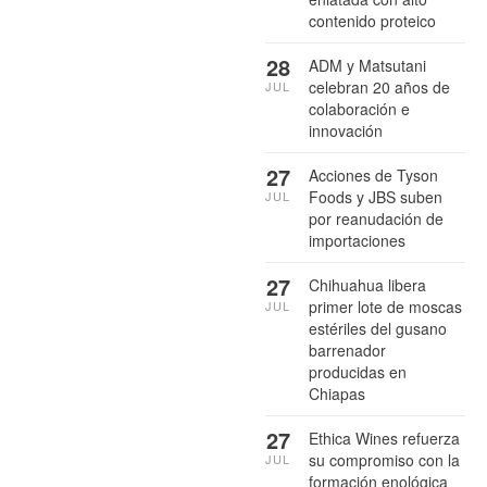
contenido proteico
28
ADM y Matsutani
celebran 20 años de
JUL
colaboración e
innovación
27
Acciones de Tyson
Foods y JBS suben
JUL
por reanudación de
importaciones
27
Chihuahua libera
primer lote de moscas
JUL
estériles del gusano
barrenador
producidas en
Chiapas
27
Ethica Wines refuerza
su compromiso con la
JUL
formación enológica