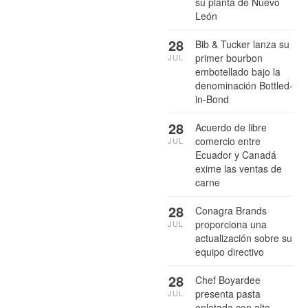
su planta de Nuevo
León
28
Bib & Tucker lanza su
primer bourbon
JUL
embotellado bajo la
denominación Bottled-
in-Bond
28
Acuerdo de libre
comercio entre
JUL
Ecuador y Canadá
exime las ventas de
carne
28
Conagra Brands
proporciona una
JUL
actualización sobre su
equipo directivo
28
Chef Boyardee
presenta pasta
JUL
enlatada con alto