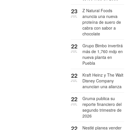
23
Z Natural Foods
anuncia una nueva
JUL
proteína de suero de
cabra con sabor a
chocolate
22
Grupo Bimbo invertirá
más de 1,760 mdp en
JUL
nueva planta en
Puebla
22
Kraft Heinz y The Walt
Disney Company
JUL
anuncian una alianza
22
Gruma publica su
reporte financiero del
JUL
segundo trimestre de
2026
22
Nestlé planea vender