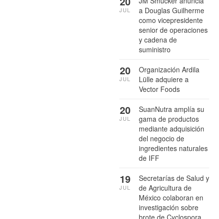
20
JM Smucker anuncia
a Douglas Guilherme
JUL
como vicepresidente
senior de operaciones
y cadena de
suministro
20
Organización Ardila
Lülle adquiere a
JUL
Vector Foods
20
SuanNutra amplía su
gama de productos
JUL
mediante adquisición
del negocio de
ingredientes naturales
de IFF
19
Secretarías de Salud y
de Agricultura de
JUL
México colaboran en
investigación sobre
brote de Cyclospora