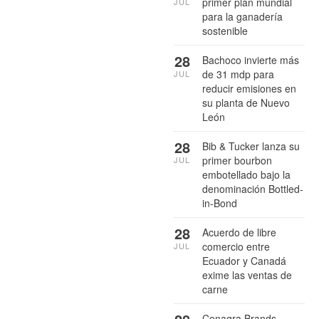
primer plan mundial
JUL
para la ganadería
sostenible
28
Bachoco invierte más
de 31 mdp para
JUL
reducir emisiones en
su planta de Nuevo
León
28
Bib & Tucker lanza su
primer bourbon
JUL
embotellado bajo la
denominación Bottled-
in-Bond
28
Acuerdo de libre
comercio entre
JUL
Ecuador y Canadá
exime las ventas de
carne
Conagra Brands