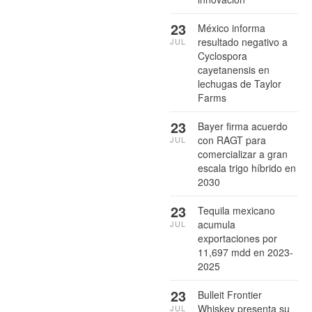
23
México informa
resultado negativo a
JUL
Cyclospora
cayetanensis en
lechugas de Taylor
Farms
23
Bayer firma acuerdo
con RAGT para
JUL
comercializar a gran
escala trigo híbrido en
2030
23
Tequila mexicano
acumula
JUL
exportaciones por
11,697 mdd en 2023-
2025
23
Bulleit Frontier
Whiskey presenta su
JUL