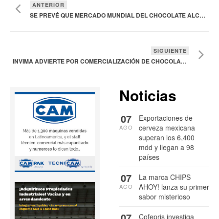
ANTERIOR
SE PREVÉ QUE MERCADO MUNDIAL DEL CHOCOLATE ALCANCE LOS 172,890 MDD EN 2030
SIGUIENTE
INVIMA ADVIERTE POR COMERCIALIZACIÓN DE CHOCOLATES QUE CONTIENE SUSTANCIA PROHIBIDA EN COLOMBIA
Noticias
07
Exportaciones de
cerveza mexicana
AGO
superan los 6,400
mdd y llegan a 98
países
07
La marca CHIPS
AHOY! lanza su primer
AGO
sabor misterioso
07
Cofepris investiga