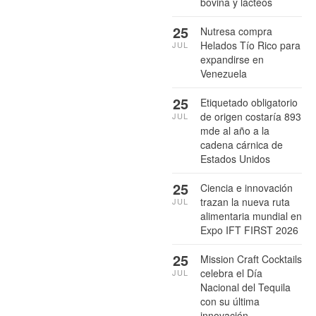
bovina y lácteos
25
Nutresa compra
Helados Tío Rico para
JUL
expandirse en
Venezuela
25
Etiquetado obligatorio
de origen costaría 893
JUL
mde al año a la
cadena cárnica de
Estados Unidos
25
Ciencia e innovación
trazan la nueva ruta
JUL
alimentaria mundial en
Expo IFT FIRST 2026
25
Mission Craft Cocktails
celebra el Día
JUL
Nacional del Tequila
con su última
innovación