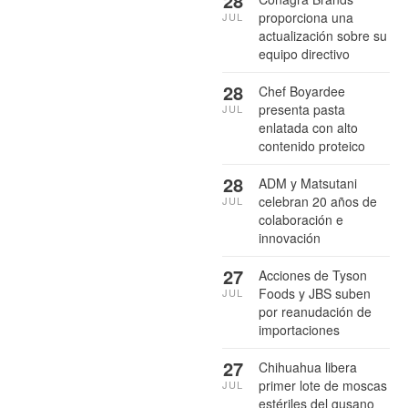
28
proporciona una
JUL
actualización sobre su
equipo directivo
28
Chef Boyardee
presenta pasta
JUL
enlatada con alto
contenido proteico
28
ADM y Matsutani
celebran 20 años de
JUL
colaboración e
innovación
27
Acciones de Tyson
Foods y JBS suben
JUL
por reanudación de
importaciones
27
Chihuahua libera
primer lote de moscas
JUL
estériles del gusano