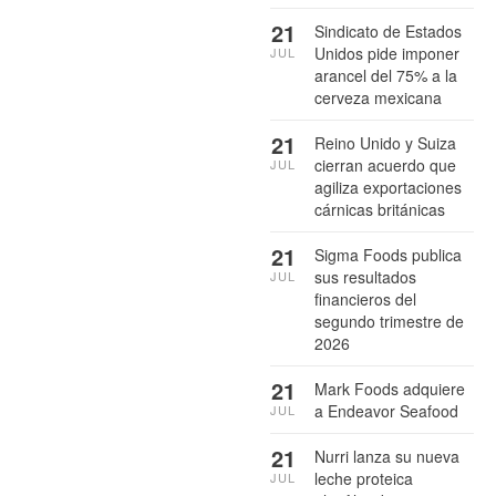
21
Sindicato de Estados
Unidos pide imponer
JUL
arancel del 75% a la
cerveza mexicana
21
Reino Unido y Suiza
cierran acuerdo que
JUL
agiliza exportaciones
cárnicas británicas
21
Sigma Foods publica
sus resultados
JUL
financieros del
segundo trimestre de
2026
21
Mark Foods adquiere
a Endeavor Seafood
JUL
21
Nurri lanza su nueva
leche proteica
JUL