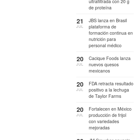
ultrafiltrada con 20 g
de proteína
21
JBS lanza en Brasil
plataforma de
JUL
formación continua en
nutrición para
personal médico
20
Cacique Foods lanza
nuevos quesos
JUL
mexicanos
20
FDA retracta resultado
positivo a la lechuga
JUL
de Taylor Farms
20
Fortalecen en México
producción de frijol
JUL
con variedades
mejoradas