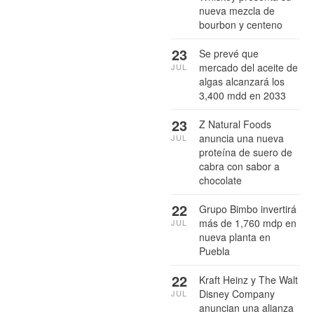
nueva mezcla de
bourbon y centeno
23
Se prevé que
mercado del aceite de
JUL
algas alcanzará los
3,400 mdd en 2033
23
Z Natural Foods
anuncia una nueva
JUL
proteína de suero de
cabra con sabor a
chocolate
22
Grupo Bimbo invertirá
más de 1,760 mdp en
JUL
nueva planta en
Puebla
22
Kraft Heinz y The Walt
Disney Company
JUL
anuncian una alianza