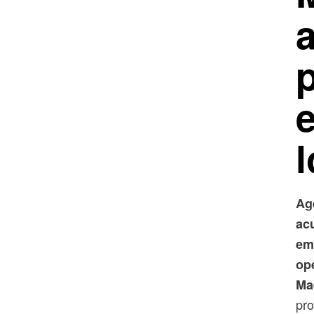
p
l
Ag
ac
em
ope
Ma
pro