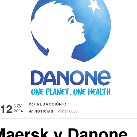
12
por
REDACCIÓN C
NOV
2024
en
Visto: 6608
NOTICIAS
Maersk y Danone