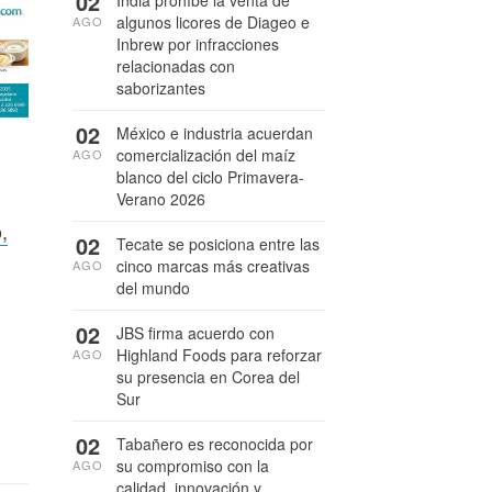
02
India prohíbe la venta de
algunos licores de Diageo e
AGO
Inbrew por infracciones
relacionadas con
saborizantes
02
México e industria acuerdan
comercialización del maíz
AGO
blanco del ciclo Primavera-
Verano 2026
,
02
Tecate se posiciona entre las
cinco marcas más creativas
AGO
del mundo
02
JBS firma acuerdo con
Highland Foods para reforzar
AGO
su presencia en Corea del
Sur
02
Tabañero es reconocida por
su compromiso con la
AGO
calidad, innovación y