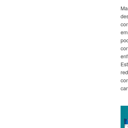
Ma
des
com
emp
pod
con
enf
Est
red
com
ca