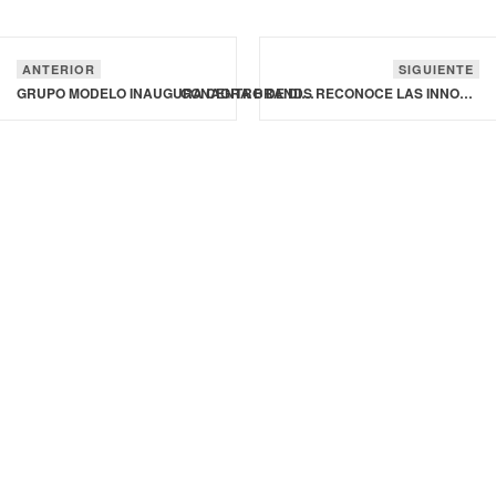
ANTERIOR
SIGUIENTE
GRUPO MODELO INAUGURA CENTRO DE DISTRIBUCIÓN EN ACAPULCO, GUERRERO, MÉXICO
CONAGRA BRANDS RECONOCE LAS INNOVACIONES DE DESARROLLO SOSTENIBLE DE SUS EMPLEADOS