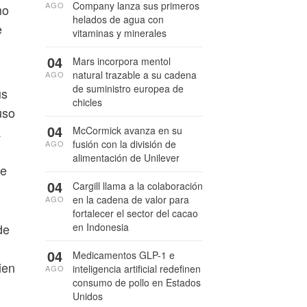
Company lanza sus primeros
AGO
mo
helados de agua con
e
vitaminas y minerales
04
Mars incorpora mentol
natural trazable a su cadena
AGO
de suministro europea de
us
chicles
uso
04
a
McCormick avanza en su
fusión con la división de
AGO
alimentación de Unilever
te
04
Cargill llama a la colaboración
en la cadena de valor para
AGO
fortalecer el sector del cacao
en Indonesia
de
04
Medicamentos GLP-1 e
ien
inteligencia artificial redefinen
AGO
consumo de pollo en Estados
Unidos