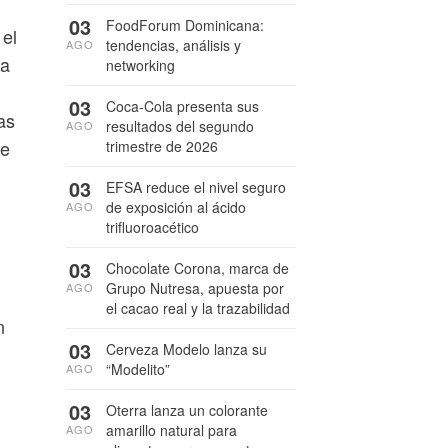
03
FoodForum Dominicana:
 el
tendencias, análisis y
AGO
 a
networking
03
Coca-Cola presenta sus
as
resultados del segundo
AGO
ne
trimestre de 2026
03
EFSA reduce el nivel seguro
de exposición al ácido
AGO
trifluoroacético
03
Chocolate Corona, marca de
Grupo Nutresa, apuesta por
AGO
el cacao real y la trazabilidad
n
03
Cerveza Modelo lanza su
“Modelito”
AGO
03
Oterra lanza un colorante
amarillo natural para
AGO