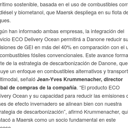
ítimo sostenible, basada en el uso de combustibles co
diésel y biometanol, que Maersk despliega en su flota d
ques.
ún han informado ambas empresas, la integración del
vicio ECO Delivery Ocean permitirá a Danone reducir s
isiones de GEI en más del 40% en comparación con el 
combustibles fósiles convencionales. Este avance form
te de la estrategia de descarbonización de Danone, que
luye un enfoque en combustibles alternativos y transpor
timodal, señaló
Jean-Yves Krummenacher, director
. “El producto ECO
obal de compras de la compañía
ivery Ocean y su capacidad para reducir las emisiones 
es de efecto invernadero se alinean bien con nuestra
rategia de descarbonización”, afirmó Krummenacher, qu
tacó a Maersk como un socio fundamental en este
ceso.