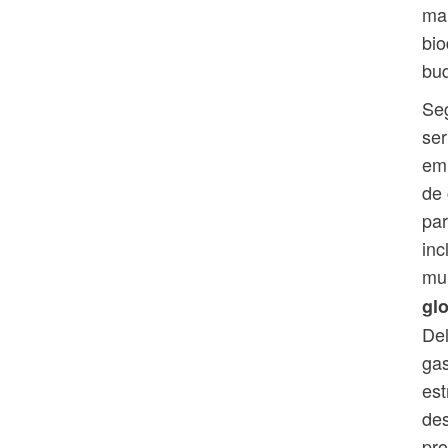
mar
bio
bu
Seg
ser
em
de 
par
inc
mul
gl
Del
gas
est
des
pro