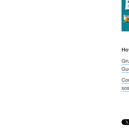
Ho
Gru
Gu
Con
sos