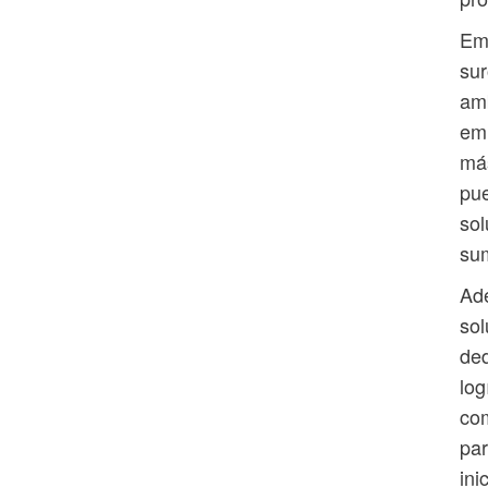
Emi
sur
amb
emi
má
pu
sol
sum
Ade
sol
ded
log
co
par
ini