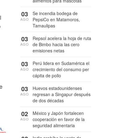
alimentos para mascotas
03
Se incendia bodega de
l
PepsiCo en Matamoros,
AGO
o
Tamaulipas
03
Repsol acelera la hoja de ruta
de Bimbo hacia las cero
AGO
emisiones netas
03
Perú lidera en Sudamérica el
crecimiento del consumo per
AGO
cápita de pollo
e
03
Huevos estadounidenses
regresan a Singapur después
AGO
de dos décadas
02
México y Japón fortalecen
cooperación en favor de la
AGO
seguridad alimentaria