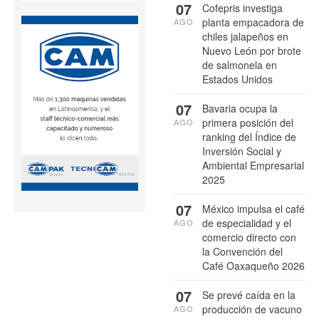
07
Cofepris investiga
planta empacadora de
AGO
chiles jalapeños en
Nuevo León por brote
de salmonela en
Estados Unidos
07
Bavaria ocupa la
primera posición del
AGO
ranking del Índice de
Inversión Social y
Ambiental Empresarial
2025
07
México impulsa el café
de especialidad y el
AGO
comercio directo con
la Convención del
Café Oaxaqueño 2026
07
Se prevé caída en la
producción de vacuno
AGO