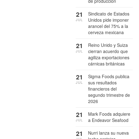
de producción
21
Sindicato de Estados
Unidos pide imponer
JUL
arancel del 75% a la
cerveza mexicana
21
Reino Unido y Suiza
cierran acuerdo que
JUL
agiliza exportaciones
cárnicas británicas
21
Sigma Foods publica
sus resultados
JUL
financieros del
segundo trimestre de
2026
21
Mark Foods adquiere
a Endeavor Seafood
JUL
21
Nurri lanza su nueva
leche proteica
JUL