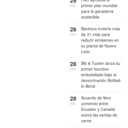
29
primer plan mundial
JUL
para la ganadería
sostenible
28
Bachoco invierte más
de 31 mdp para
JUL
reducir emisiones en
su planta de Nuevo
León
28
Bib & Tucker lanza su
primer bourbon
JUL
embotellado bajo la
denominación Bottled-
in-Bond
28
Acuerdo de libre
comercio entre
JUL
Ecuador y Canadá
exime las ventas de
carne