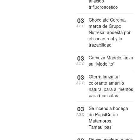
al ácido
trifluoroacético
03
Chocolate Corona,
marca de Grupo
AGO
Nutresa, apuesta por
el cacao real y la
trazabilidad
03
Cerveza Modelo lanza
su “Modelito”
AGO
03
Oterra lanza un
colorante amarillo
AGO
natural para alimentos
para mascotas
03
Se incendia bodega
de PepsiCo en
AGO
Matamoros,
Tamaulipas
Repsol acelera la hoja