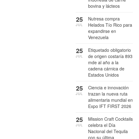
bovina y lácteos
25
Nutresa compra
Helados Tío Rico para
JUL
expandirse en
Venezuela
25
Etiquetado obligatorio
de origen costaría 893
JUL
mde al año a la
cadena cárnica de
Estados Unidos
25
Ciencia e innovación
trazan la nueva ruta
JUL
alimentaria mundial en
Expo IFT FIRST 2026
25
Mission Craft Cocktails
celebra el Día
JUL
Nacional del Tequila
con su última