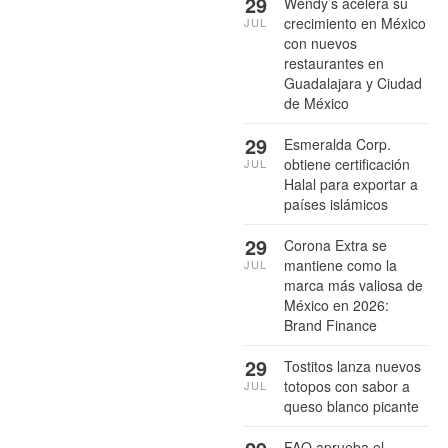
29
Wendy’s acelera su
crecimiento en México
JUL
con nuevos
restaurantes en
Guadalajara y Ciudad
de México
29
Esmeralda Corp.
obtiene certificación
JUL
Halal para exportar a
países islámicos
29
Corona Extra se
mantiene como la
JUL
marca más valiosa de
México en 2026:
Brand Finance
29
Tostitos lanza nuevos
totopos con sabor a
JUL
queso blanco picante
FAO aprueba el