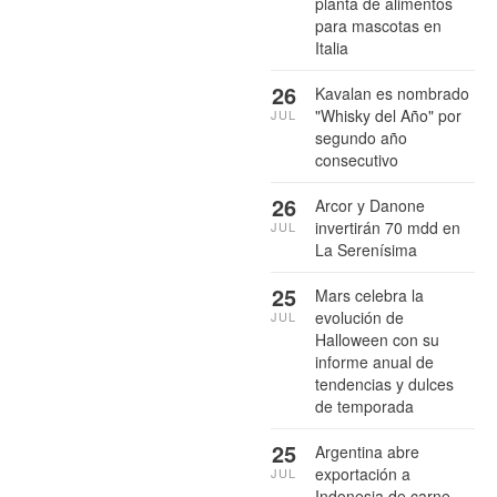
planta de alimentos
para mascotas en
Italia
26
Kavalan es nombrado
"Whisky del Año" por
JUL
segundo año
consecutivo
26
Arcor y Danone
invertirán 70 mdd en
JUL
La Serenísima
25
Mars celebra la
evolución de
JUL
Halloween con su
informe anual de
tendencias y dulces
de temporada
25
Argentina abre
exportación a
JUL
Indonesia de carne