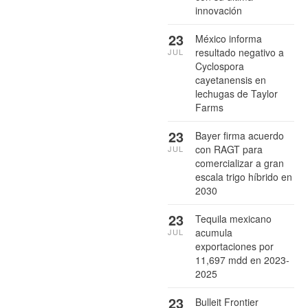
innovación
23
México informa
resultado negativo a
JUL
Cyclospora
cayetanensis en
lechugas de Taylor
Farms
23
Bayer firma acuerdo
con RAGT para
JUL
comercializar a gran
escala trigo híbrido en
2030
23
Tequila mexicano
acumula
JUL
exportaciones por
11,697 mdd en 2023-
2025
23
Bulleit Frontier