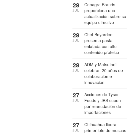
28
Conagra Brands
proporciona una
JUL
actualización sobre su
equipo directivo
28
Chef Boyardee
presenta pasta
JUL
enlatada con alto
contenido proteico
28
ADM y Matsutani
celebran 20 años de
JUL
colaboración e
innovación
27
Acciones de Tyson
Foods y JBS suben
JUL
por reanudación de
importaciones
27
Chihuahua libera
primer lote de moscas
JUL