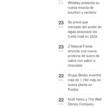
Whiskey presenta su
JUL
nueva mezcla de
bourbon y centeno
23
Se prevé que
mercado del aceite de
JUL
algas alcanzará los
3,400 mdd en 2033
23
Z Natural Foods
anuncia una nueva
JUL
proteína de suero de
cabra con sabor a
chocolate
22
Grupo Bimbo invertirá
más de 1,760 mdp en
JUL
nueva planta en
Puebla
22
Kraft Heinz y The Walt
Disney Company
JUL