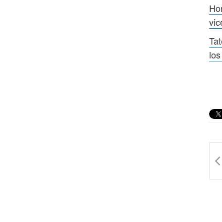
Ho
vic
Tat
los