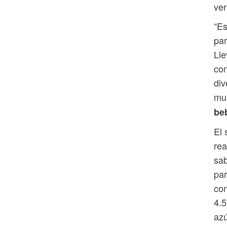
ver
“Es
par
Lle
con
div
mul
be
El 
rea
sab
par
con
4.5
azú