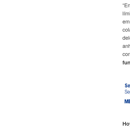
“En
lím
emb
col
del
anh
com
fun
Ho