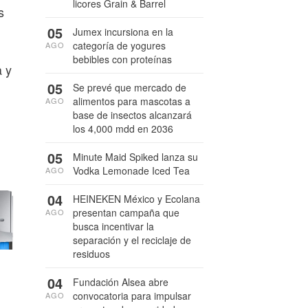
licores Grain & Barrel
s
05
Jumex incursiona en la
categoría de yogures
AGO
bebibles con proteínas
a y
05
Se prevé que mercado de
alimentos para mascotas a
AGO
base de insectos alcanzará
los 4,000 mdd en 2036
05
Minute Maid Spiked lanza su
Vodka Lemonade Iced Tea
AGO
04
HEINEKEN México y Ecolana
presentan campaña que
AGO
busca incentivar la
separación y el reciclaje de
residuos
04
Fundación Alsea abre
convocatoria para impulsar
AGO