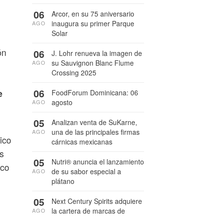
06
Arcor, en su 75 aniversario
inaugura su primer Parque
AGO
Solar
ón
06
J. Lohr renueva la imagen de
su Sauvignon Blanc Flume
AGO
Crossing 2025
06
e
FoodForum Dominicana: 06
agosto
AGO
05
Analizan venta de SuKarne,
una de las principales firmas
AGO
ico
cárnicas mexicanas
s
05
Nutri® anuncia el lanzamiento
ico
de su sabor especial a
AGO
plátano
05
Next Century Spirits adquiere
la cartera de marcas de
AGO