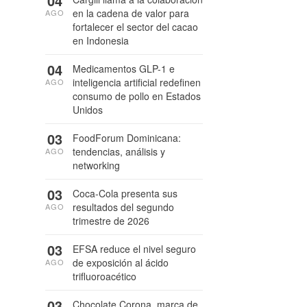
04
en la cadena de valor para
AGO
fortalecer el sector del cacao
en Indonesia
04
Medicamentos GLP-1 e
inteligencia artificial redefinen
AGO
consumo de pollo en Estados
Unidos
03
FoodForum Dominicana:
tendencias, análisis y
AGO
networking
03
Coca-Cola presenta sus
resultados del segundo
AGO
trimestre de 2026
03
EFSA reduce el nivel seguro
de exposición al ácido
AGO
trifluoroacético
03
Chocolate Corona, marca de