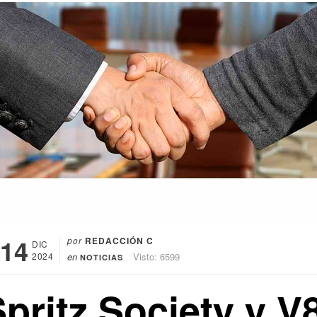
14
por
REDACCIÓN C
DIC
2024
en
Visto: 6599
NOTICIAS
pritz Society y V