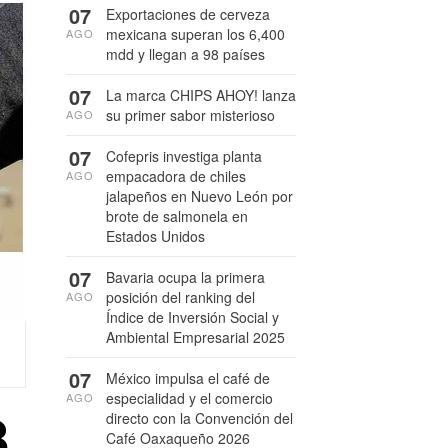
07
Exportaciones de cerveza
mexicana superan los 6,400
AGO
mdd y llegan a 98 países
07
La marca CHIPS AHOY! lanza
su primer sabor misterioso
AGO
07
Cofepris investiga planta
empacadora de chiles
AGO
jalapeños en Nuevo León por
brote de salmonela en
Estados Unidos
07
Bavaria ocupa la primera
posición del ranking del
AGO
Índice de Inversión Social y
Ambiental Empresarial 2025
07
México impulsa el café de
especialidad y el comercio
AGO
8
directo con la Convención del
Café Oaxaqueño 2026