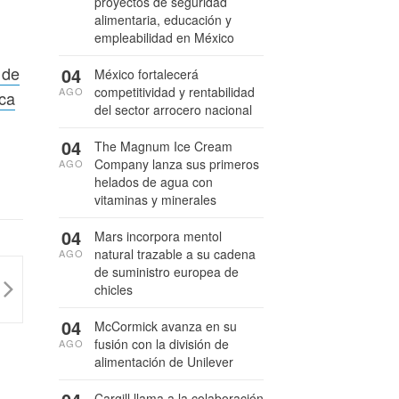
proyectos de seguridad
alimentaria, educación y
empleabilidad en México
 de
04
México fortalecerá
competitividad y rentabilidad
AGO
ica
del sector arrocero nacional
04
The Magnum Ice Cream
Company lanza sus primeros
AGO
helados de agua con
vitaminas y minerales
04
Mars incorpora mentol
natural trazable a su cadena
AGO
de suministro europea de
chicles
04
McCormick avanza en su
fusión con la división de
AGO
alimentación de Unilever
Cargill llama a la colaboración