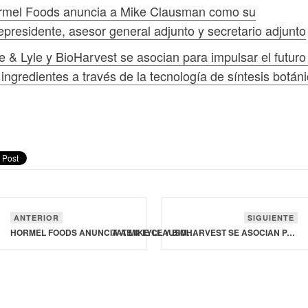
rmel Foods anuncia a Mike Clausman como su
epresidente, asesor general adjunto y secretario adjunto
e & Lyle y BioHarvest se asocian para impulsar el futuro
 ingredientes a través de la tecnología de síntesis botán
ANTERIOR
SIGUIENTE
HORMEL FOODS ANUNCIA A MIKE CLAUSMAN COMO SU VICEPRESIDENTE, ASESOR GENERAL ADJUNTO Y SECRETARIO ADJUNTO
TATE & LYLE Y BIOHARVEST SE ASOCIAN PARA IMPULSAR EL FUTURO DE LOS INGREDIENTES A TRAVÉS DE LA TECNOLOGÍA DE SÍNTESIS BOTÁNICA