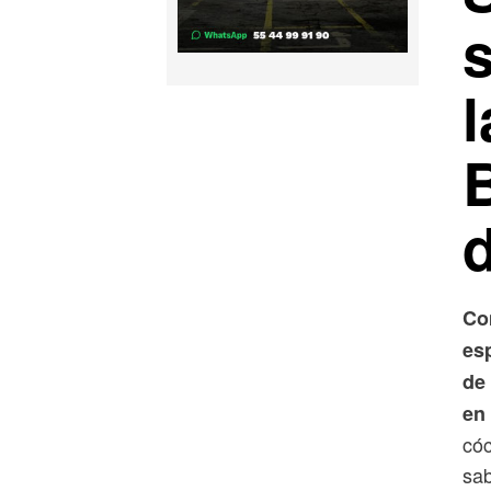
l
d
Co
es
de 
en 
cóc
sab