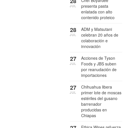
28
Chef Boyardee
presenta pasta
JUL
enlatada con alto
contenido proteico
28
ADM y Matsutani
celebran 20 años de
JUL
colaboración e
innovación
27
Acciones de Tyson
Foods y JBS suben
JUL
por reanudación de
importaciones
27
Chihuahua libera
primer lote de moscas
JUL
estériles del gusano
barrenador
producidas en
Chiapas
27
Ethica Wines refuerza