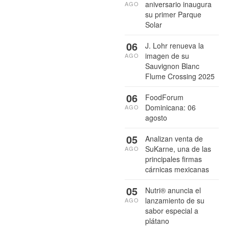
aniversario inaugura
AGO
su primer Parque
Solar
06
J. Lohr renueva la
imagen de su
AGO
Sauvignon Blanc
Flume Crossing 2025
06
FoodForum
Dominicana: 06
AGO
agosto
05
Analizan venta de
SuKarne, una de las
AGO
principales firmas
cárnicas mexicanas
05
Nutri® anuncia el
lanzamiento de su
AGO
sabor especial a
plátano