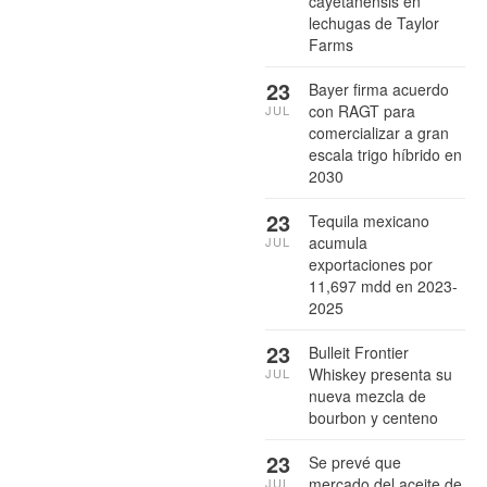
cayetanensis en
lechugas de Taylor
Farms
23
Bayer firma acuerdo
con RAGT para
JUL
comercializar a gran
escala trigo híbrido en
2030
23
Tequila mexicano
acumula
JUL
exportaciones por
11,697 mdd en 2023-
2025
23
Bulleit Frontier
Whiskey presenta su
JUL
nueva mezcla de
bourbon y centeno
23
Se prevé que
mercado del aceite de
JUL