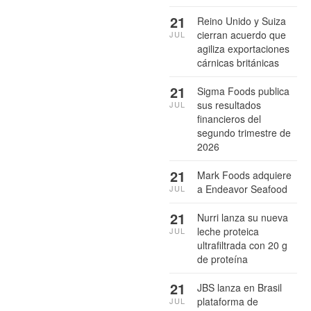
21
Reino Unido y Suiza
cierran acuerdo que
JUL
agiliza exportaciones
cárnicas británicas
21
Sigma Foods publica
sus resultados
JUL
financieros del
segundo trimestre de
2026
21
Mark Foods adquiere
a Endeavor Seafood
JUL
21
Nurri lanza su nueva
leche proteica
JUL
ultrafiltrada con 20 g
de proteína
21
JBS lanza en Brasil
plataforma de
JUL