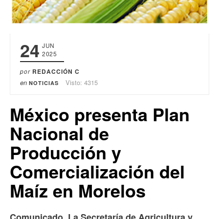
24
JUN
2025
por
REDACCIÓN C
en
Visto: 4315
NOTICIAS
México presenta Plan
Nacional de
Producción y
Comercialización del
Maíz en Morelos
Comunicado. La Secretaría de Agricultura y