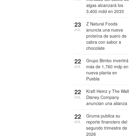
algas alcanzará los
3,400 mdd en 2033
23
Z Natural Foods
anuncia una nueva
JUL
proteína de suero de
cabra con sabor a
chocolate
22
Grupo Bimbo invertirá
más de 1,760 mdp en
JUL
nueva planta en
Puebla
22
Kraft Heinz y The Walt
Disney Company
JUL
anuncian una alianza
22
Gruma publica su
reporte financiero del
JUL
segundo trimestre de
2026