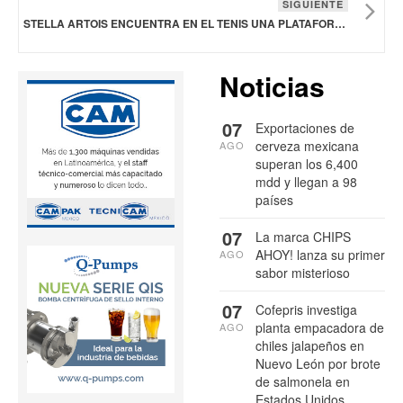
SIGUIENTE
STELLA ARTOIS ENCUENTRA EN EL TENIS UNA PLATAFORMA PARA COMUNICAR SUS VALORES DE MARCA
Noticias
07
Exportaciones de
cerveza mexicana
AGO
superan los 6,400
mdd y llegan a 98
países
07
La marca CHIPS
AHOY! lanza su primer
AGO
sabor misterioso
07
Cofepris investiga
planta empacadora de
AGO
chiles jalapeños en
Nuevo León por brote
de salmonela en
Estados Unidos