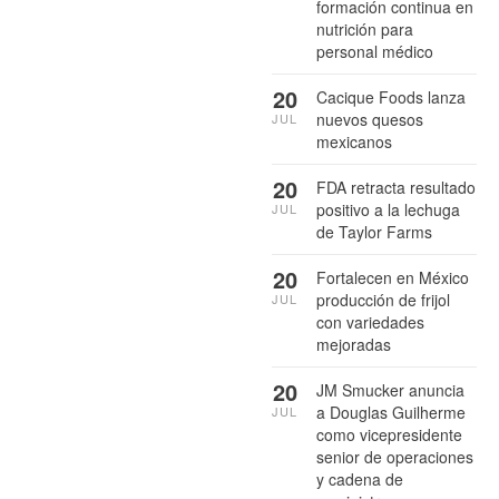
formación continua en
nutrición para
personal médico
20
Cacique Foods lanza
nuevos quesos
JUL
mexicanos
20
FDA retracta resultado
positivo a la lechuga
JUL
de Taylor Farms
20
Fortalecen en México
producción de frijol
JUL
con variedades
mejoradas
20
JM Smucker anuncia
a Douglas Guilherme
JUL
como vicepresidente
senior de operaciones
y cadena de