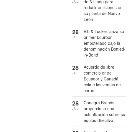
de 31 mdp para
JUL
reducir emisiones en
su planta de Nuevo
León
28
Bib & Tucker lanza su
primer bourbon
JUL
embotellado bajo la
denominación Bottled-
in-Bond
28
Acuerdo de libre
comercio entre
JUL
Ecuador y Canadá
exime las ventas de
carne
28
Conagra Brands
proporciona una
JUL
actualización sobre su
equipo directivo