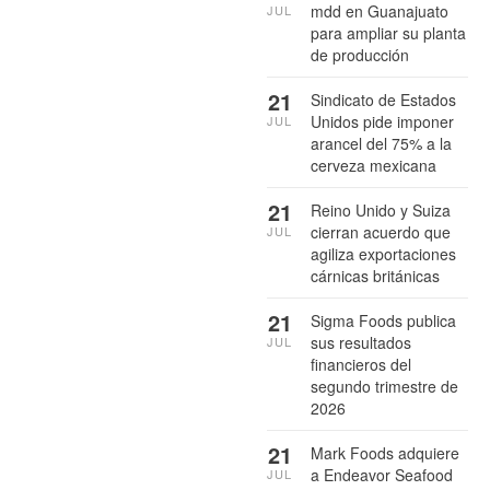
mdd en Guanajuato
JUL
para ampliar su planta
de producción
21
Sindicato de Estados
Unidos pide imponer
JUL
arancel del 75% a la
cerveza mexicana
21
Reino Unido y Suiza
cierran acuerdo que
JUL
agiliza exportaciones
cárnicas británicas
21
Sigma Foods publica
sus resultados
JUL
financieros del
segundo trimestre de
2026
21
Mark Foods adquiere
a Endeavor Seafood
JUL