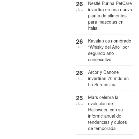
26
Nestlé Purina PetCare
invertirá en una nueva
JUL
planta de alimentos
para mascotas en
Italia
26
Kavalan es nombrado
"Whisky del Año" por
JUL
segundo año
consecutivo
26
Arcor y Danone
invertirán 70 mdd en
JUL
La Serenísima
25
Mars celebra la
evolución de
JUL
Halloween con su
informe anual de
tendencias y dulces
de temporada