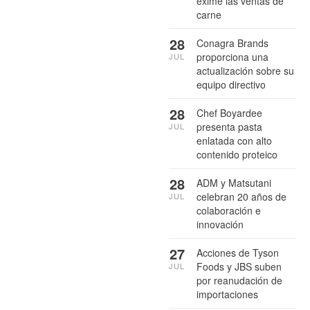
exime las ventas de
carne
28
Conagra Brands
proporciona una
JUL
actualización sobre su
equipo directivo
28
Chef Boyardee
presenta pasta
JUL
enlatada con alto
contenido proteico
28
ADM y Matsutani
celebran 20 años de
JUL
colaboración e
innovación
27
Acciones de Tyson
Foods y JBS suben
JUL
por reanudación de
importaciones