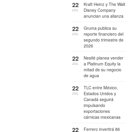
22
Kraft Heinz y The Walt
Disney Company
JUL
anuncian una alianza
22
Gruma publica su
reporte financiero del
JUL
segundo trimestre de
2026
22
Nestlé planea vender
a Platinum Equity la
JUL
mitad de su negocio
de agua
22
TLC entre México,
Estados Unidos y
JUL
Canadá seguirá
impulsando
exportaciones
cárnicas mexicanas
22
Ferrero invertirá 86