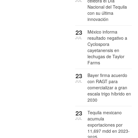
celebra el Día
JUL
Nacional del Tequila
con su última
innovación
23
México informa
resultado negativo a
JUL
Cyclospora
cayetanensis en
lechugas de Taylor
Farms
23
Bayer firma acuerdo
con RAGT para
JUL
comercializar a gran
escala trigo híbrido en
2030
23
Tequila mexicano
acumula
JUL
exportaciones por
11,697 mdd en 2023-
2025