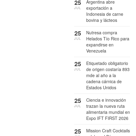
25
Argentina abre
exportación a
JUL
Indonesia de carne
bovina y lácteos
25
Nutresa compra
Helados Tío Rico para
JUL
expandirse en
Venezuela
25
Etiquetado obligatorio
de origen costaría 893
JUL
mde al año a la
cadena cárnica de
Estados Unidos
25
Ciencia e innovación
trazan la nueva ruta
JUL
alimentaria mundial en
Expo IFT FIRST 2026
25
Mission Craft Cocktails