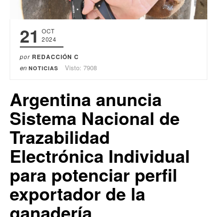
21
OCT
2024
por
REDACCIÓN C
en
Visto: 7908
NOTICIAS
Argentina anuncia
Sistema Nacional de
Trazabilidad
Electrónica Individual
para potenciar perfil
exportador de la
ganadería