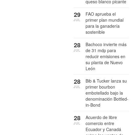
queso blanco picante
29
FAO aprueba el
primer plan mundial
JUL
para la ganadería
sostenible
28
Bachoco invierte más
de 31 mdp para
JUL
reducir emisiones en
su planta de Nuevo
León
28
Bib & Tucker lanza su
primer bourbon
JUL
embotellado bajo la
denominación Bottled-
in-Bond
28
Acuerdo de libre
comercio entre
JUL
Ecuador y Canadá