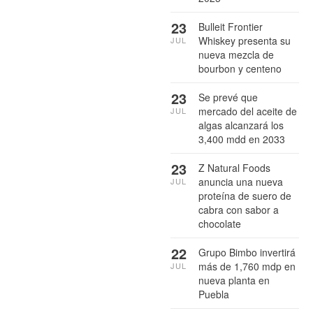
23
Bulleit Frontier
Whiskey presenta su
JUL
nueva mezcla de
bourbon y centeno
23
Se prevé que
mercado del aceite de
JUL
algas alcanzará los
3,400 mdd en 2033
23
Z Natural Foods
anuncia una nueva
JUL
proteína de suero de
cabra con sabor a
chocolate
22
Grupo Bimbo invertirá
más de 1,760 mdp en
JUL
nueva planta en
Puebla