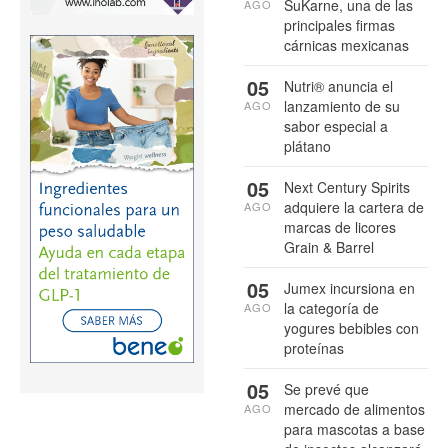
SuKarne, una de las
AGO
principales firmas
cárnicas mexicanas
05
Nutri® anuncia el
lanzamiento de su
AGO
sabor especial a
plátano
05
Next Century Spirits
adquiere la cartera de
AGO
marcas de licores
Grain & Barrel
05
Jumex incursiona en
la categoría de
AGO
yogures bebibles con
proteínas
05
Se prevé que
mercado de alimentos
AGO
para mascotas a base