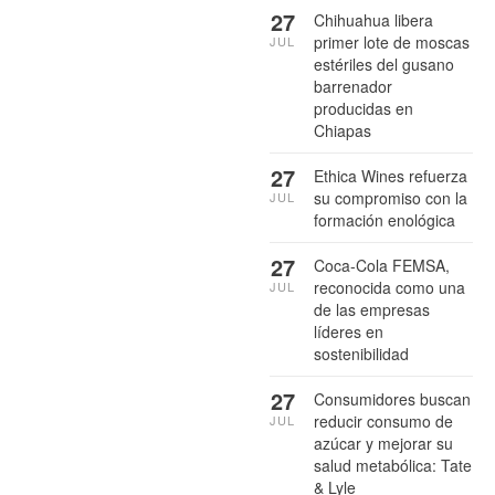
27
Chihuahua libera
primer lote de moscas
JUL
estériles del gusano
barrenador
producidas en
Chiapas
27
Ethica Wines refuerza
su compromiso con la
JUL
formación enológica
27
Coca-Cola FEMSA,
reconocida como una
JUL
de las empresas
líderes en
sostenibilidad
27
Consumidores buscan
reducir consumo de
JUL
azúcar y mejorar su
salud metabólica: Tate
& Lyle