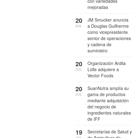
con variedades
mejoradas
20
JM Smucker anuncia
a Douglas Guilherme
JUL
como vicepresidente
senior de operaciones
y cadena de
suministro
20
Organización Ardila
Lülle adquiere a
JUL
Vector Foods
20
SuanNutra amplía su
gama de productos
JUL
mediante adquisición
del negocio de
ingredientes naturales
de IFF
19
Secretarías de Salud y
de Agricultura de
JUL