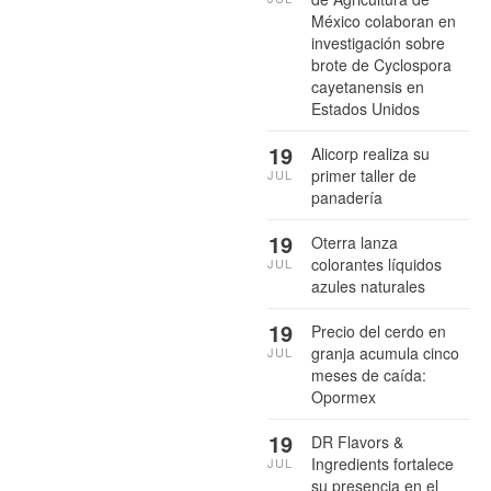
México colaboran en
investigación sobre
brote de Cyclospora
cayetanensis en
Estados Unidos
19
Alicorp realiza su
primer taller de
JUL
panadería
19
Oterra lanza
colorantes líquidos
JUL
azules naturales
19
Precio del cerdo en
granja acumula cinco
JUL
meses de caída:
Opormex
19
DR Flavors &
Ingredients fortalece
JUL
su presencia en el