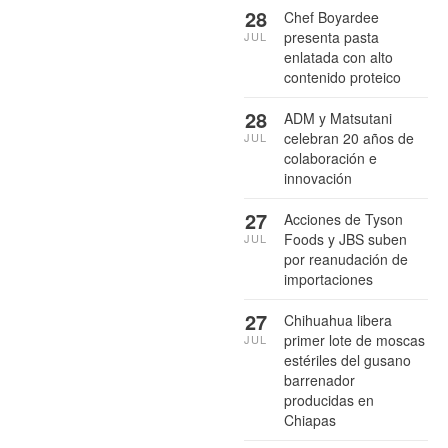
28
Chef Boyardee
presenta pasta
JUL
enlatada con alto
contenido proteico
28
ADM y Matsutani
celebran 20 años de
JUL
colaboración e
innovación
27
Acciones de Tyson
Foods y JBS suben
JUL
por reanudación de
importaciones
27
Chihuahua libera
primer lote de moscas
JUL
estériles del gusano
barrenador
producidas en
Chiapas