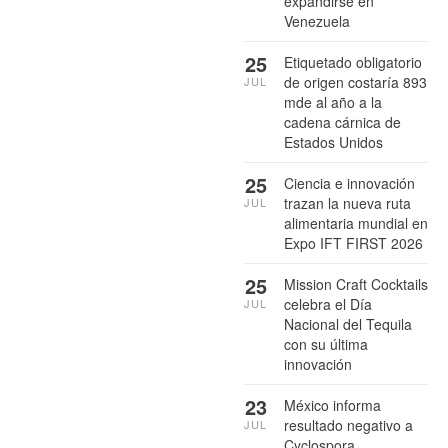
expandirse en
Venezuela
25
Etiquetado obligatorio
de origen costaría 893
JUL
mde al año a la
cadena cárnica de
Estados Unidos
25
Ciencia e innovación
trazan la nueva ruta
JUL
alimentaria mundial en
Expo IFT FIRST 2026
25
Mission Craft Cocktails
celebra el Día
JUL
Nacional del Tequila
con su última
innovación
23
México informa
resultado negativo a
JUL
Cyclospora