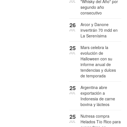
"Whisky del Año" por
JUL
segundo año
consecutivo
26
Arcor y Danone
invertirán 70 mdd en
JUL
La Serenísima
25
Mars celebra la
evolución de
JUL
Halloween con su
informe anual de
tendencias y dulces
de temporada
25
Argentina abre
exportación a
JUL
Indonesia de carne
bovina y lácteos
25
Nutresa compra
Helados Tío Rico para
JUL