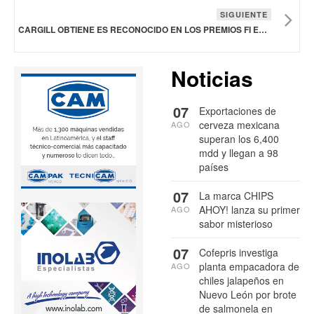
SIGUIENTE
CARGILL OBTIENE ES RECONOCIDO EN LOS PREMIOS FI EUROPE INNOVATION AWARDS
Noticias
07
Exportaciones de
cerveza mexicana
AGO
superan los 6,400
mdd y llegan a 98
países
07
La marca CHIPS
AHOY! lanza su primer
AGO
sabor misterioso
07
Cofepris investiga
planta empacadora de
AGO
chiles jalapeños en
Nuevo León por brote
de salmonela en