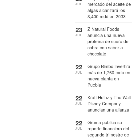
mercado del aceite de
JUL
algas alcanzará los
3,400 mdd en 2033
23
Z Natural Foods
anuncia una nueva
JUL
proteína de suero de
cabra con sabor a
chocolate
22
Grupo Bimbo invertirá
más de 1,760 mdp en
JUL
nueva planta en
Puebla
22
Kraft Heinz y The Walt
Disney Company
JUL
anuncian una alianza
22
Gruma publica su
reporte financiero del
JUL
segundo trimestre de