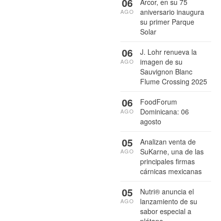
06
Arcor, en su 75
aniversario inaugura
AGO
su primer Parque
Solar
06
J. Lohr renueva la
imagen de su
AGO
Sauvignon Blanc
Flume Crossing 2025
06
FoodForum
Dominicana: 06
AGO
agosto
05
Analizan venta de
SuKarne, una de las
AGO
principales firmas
cárnicas mexicanas
05
Nutri® anuncia el
lanzamiento de su
AGO
sabor especial a
plátano