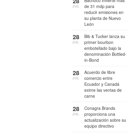
28
Bachoco invierte más
de 31 mdp para
JUL
reducir emisiones en
su planta de Nuevo
León
28
Bib & Tucker lanza su
primer bourbon
JUL
embotellado bajo la
denominación Bottled-
in-Bond
28
Acuerdo de libre
comercio entre
JUL
Ecuador y Canadá
exime las ventas de
carne
28
Conagra Brands
proporciona una
JUL
actualización sobre su
equipo directivo