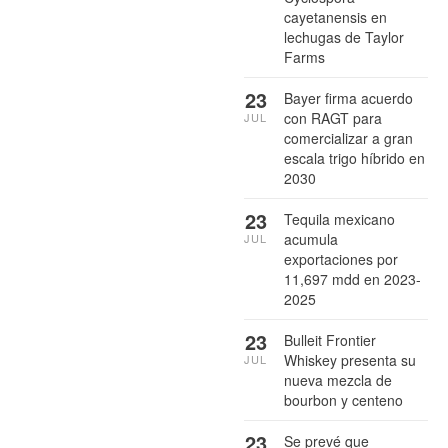
cayetanensis en
lechugas de Taylor
Farms
23
Bayer firma acuerdo
con RAGT para
JUL
comercializar a gran
escala trigo híbrido en
2030
23
Tequila mexicano
acumula
JUL
exportaciones por
11,697 mdd en 2023-
2025
23
Bulleit Frontier
Whiskey presenta su
JUL
nueva mezcla de
bourbon y centeno
23
Se prevé que