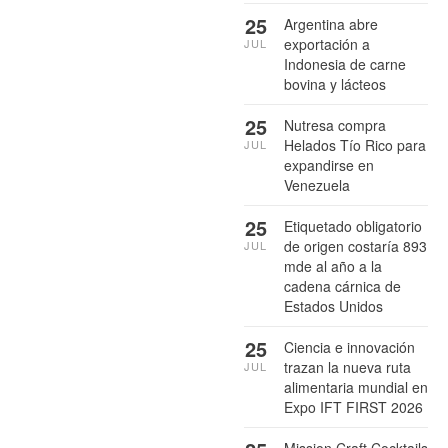
25
Argentina abre
exportación a
JUL
Indonesia de carne
bovina y lácteos
25
Nutresa compra
Helados Tío Rico para
JUL
expandirse en
Venezuela
25
Etiquetado obligatorio
de origen costaría 893
JUL
mde al año a la
cadena cárnica de
Estados Unidos
25
Ciencia e innovación
trazan la nueva ruta
JUL
alimentaria mundial en
Expo IFT FIRST 2026