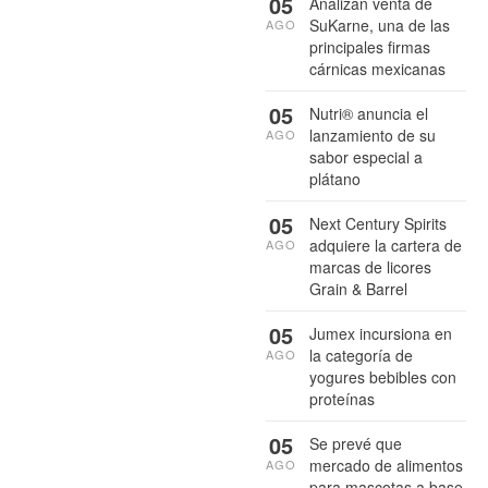
05
Analizan venta de
SuKarne, una de las
AGO
principales firmas
cárnicas mexicanas
05
Nutri® anuncia el
lanzamiento de su
AGO
sabor especial a
plátano
05
Next Century Spirits
adquiere la cartera de
AGO
marcas de licores
Grain & Barrel
05
Jumex incursiona en
la categoría de
AGO
yogures bebibles con
proteínas
05
Se prevé que
mercado de alimentos
AGO
para mascotas a base