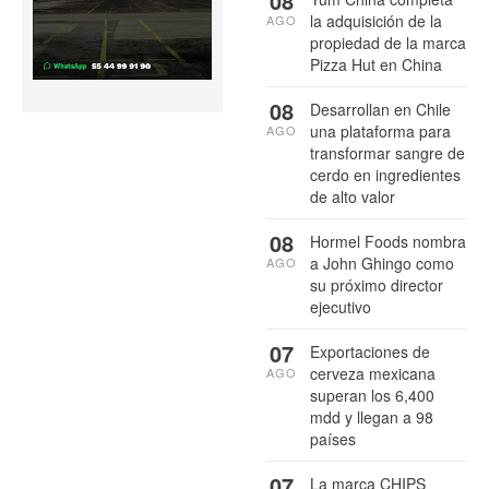
08
la adquisición de la
AGO
propiedad de la marca
Pizza Hut en China
08
Desarrollan en Chile
una plataforma para
AGO
transformar sangre de
cerdo en ingredientes
de alto valor
08
Hormel Foods nombra
a John Ghingo como
AGO
su próximo director
ejecutivo
07
Exportaciones de
cerveza mexicana
AGO
superan los 6,400
mdd y llegan a 98
países
07
La marca CHIPS