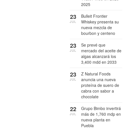
2025
23
Bulleit Frontier
Whiskey presenta su
JUL
nueva mezcla de
bourbon y centeno
23
Se prevé que
mercado del aceite de
JUL
algas alcanzará los
3,400 mdd en 2033
23
Z Natural Foods
anuncia una nueva
JUL
proteína de suero de
cabra con sabor a
chocolate
22
Grupo Bimbo invertirá
más de 1,760 mdp en
JUL
nueva planta en
Puebla