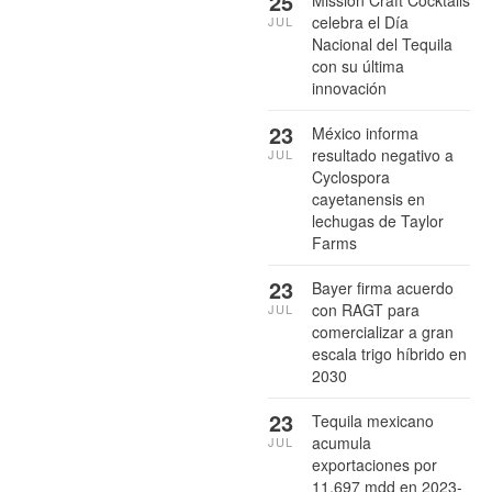
25
Mission Craft Cocktails
celebra el Día
JUL
Nacional del Tequila
con su última
innovación
23
México informa
resultado negativo a
JUL
Cyclospora
cayetanensis en
lechugas de Taylor
Farms
23
Bayer firma acuerdo
con RAGT para
JUL
comercializar a gran
escala trigo híbrido en
2030
23
Tequila mexicano
acumula
JUL
exportaciones por
11,697 mdd en 2023-