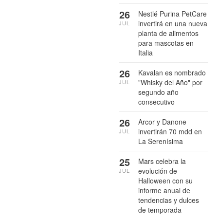
26
Nestlé Purina PetCare
invertirá en una nueva
JUL
planta de alimentos
para mascotas en
Italia
26
Kavalan es nombrado
"Whisky del Año" por
JUL
segundo año
consecutivo
26
Arcor y Danone
invertirán 70 mdd en
JUL
La Serenísima
25
Mars celebra la
evolución de
JUL
Halloween con su
informe anual de
tendencias y dulces
de temporada