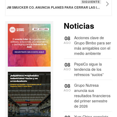
SIGUIENTE
JM SMUCKER CO. ANUNCIA PLANES PARA CERRAR LAS INSTALACIONES DE FABRICACIÓN DE INDIANÁPOLIS
Noticias
08
Acciones clave de
Grupo Bimbo para ser
AGO
más amigables con el
medio ambiente
08
PepsiCo sigue la
tendencia de los
AGO
refrescos “sucios”
08
Grupo Nutresa
anuncia sus
AGO
resultados financieros
del primer semestre
de 2026
Yum China completa