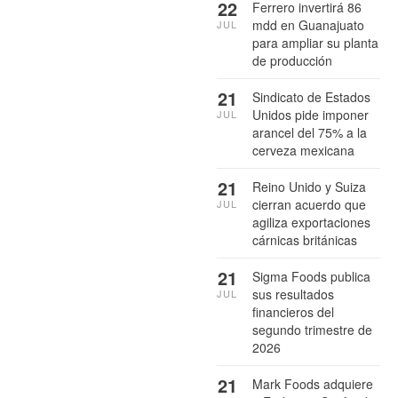
22
Ferrero invertirá 86
mdd en Guanajuato
JUL
para ampliar su planta
de producción
21
Sindicato de Estados
Unidos pide imponer
JUL
arancel del 75% a la
cerveza mexicana
21
Reino Unido y Suiza
cierran acuerdo que
JUL
agiliza exportaciones
cárnicas británicas
21
Sigma Foods publica
sus resultados
JUL
financieros del
segundo trimestre de
2026
21
Mark Foods adquiere