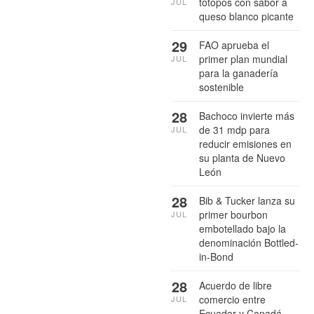
totopos con sabor a
JUL
queso blanco picante
29
FAO aprueba el
primer plan mundial
JUL
para la ganadería
sostenible
28
Bachoco invierte más
de 31 mdp para
JUL
reducir emisiones en
su planta de Nuevo
León
28
Bib & Tucker lanza su
primer bourbon
JUL
embotellado bajo la
denominación Bottled-
in-Bond
28
Acuerdo de libre
comercio entre
JUL
Ecuador y Canadá